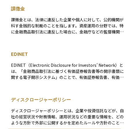
るリスクを理解しておくことが重要です。金融市場に関わる者
置として設定され、法律で義務づけられているわけではありま
として、情報の取り扱いには慎重な態度が求められるという認
課徴金
せんが、多くの企業が自主的に設けています。 たとえば、決
識を持つことが、信頼される投資行動の第一歩です。
算発表の数週間前から発表日までをブラックアウト期間とし、
課徴金とは、法律に違反した企業や個人に対して、公的機関が
その間に会社関係者が株取引を行うことを禁止することで、公
科す金銭的な制裁のことを指します。資産運用の分野では、特
平な市場の維持と企業の信頼性確保を図ります。対象となるの
に金融商品取引法に違反した場合に、金融庁などの監督機関か
は経営陣やIR担当者に限らず、内部で業績情報にアクセスでき
ら課徴金が命じられることがあります。たとえば、インサイダ
るすべての社員が含まれることもあります。 初心者にとって
ー取引や虚偽の情報開示、不正な株価操作などがあった場合、
も、「会社の中の人はいつでも株を自由に売買できるわけでは
それによって得た利益や回避した損失に応じて課徴金が算出さ
ない」という基本的な市場ルールとして、ブラックアウト期間
EDINET
れ、支払いが命じられます。 この制度は、違反行為に対して
の存在を理解しておくことが重要です。
経済的な不利益を与えることで、不正の抑止力とし、公正で透
EDINET（Electronic Disclosure for Investors’ Network）と
明な金融市場を維持するために重要な役割を果たしています。
は、「金融商品取引法に基づく有価証券報告書等の開示書類に
罰金とは異なり、刑事罰ではなく行政上の措置ですが、その金
関する電子開示システム」のことで、有価証券報告書、有価証
額は非常に大きくなることもあります。
券届出書、大量保有報告書等の開示書類をいつでもだれでもW
EB上で見れるようにする、金融庁が運営するシステム。投資
家が企業の情報を分析したいときに用いられている。
ディスクロージャーポリシー
ディスクロージャーポリシーとは、企業や投資信託などが、自
社の経営状況や財務情報、運用状況などの重要な情報を、どの
ような方針で外部に公開するかを定めたルールや方針のことで
す。これは、投資家に対して公平で透明性の高い情報提供を行