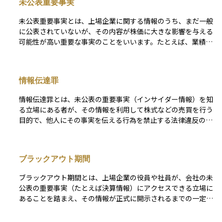
未公表重要事実
未公表重要事実とは、上場企業に関する情報のうち、まだ一般
に公表されていないが、その内容が株価に大きな影響を与える
可能性が高い重要な事実のことをいいます。たとえば、業績の
大幅な上方修正や下方修正、大型の合併・買収（M&A）、新
製品の発表、重大な不祥事などが該当します。 このような情
報は、正式に公表されるまでは限られた関係者しか知り得ない
情報伝達罪
ため、その情報を使って株式の売買を行うと、「インサイダー
取引」として金融商品取引法に違反する可能性があります。イ
情報伝達罪とは、未公表の重要事実（インサイダー情報）を知
ンサイダー取引は市場の公正性を損なう行為とされ、違反者に
る立場にある者が、その情報を利用して株式などの売買を行う
は厳しい罰則が科されます。 初心者にとっては、「知ってい
目的で、他人にその事実を伝える行為を禁止する法律違反のこ
る人だけが有利になる情報を使って取引してはいけない」とい
とをいいます。たとえば、上場企業の役員や社員が、会社の未
うルールの根拠となる考え方として、この用語を理解しておく
発表の業績情報やM&A情報を家族や友人などに話し、それを
ことが重要です。公平で信頼できる市場を守るための大切な概
受け取った人が株取引を行った場合、その情報を伝えた側に
念です。
ブラックアウト期間
「情報伝達罪」が適用される可能性があります。 この行為
は、金融商品取引法におけるインサイダー取引規制の一環とし
ブラックアウト期間とは、上場企業の役員や社員が、会社の未
て位置づけられており、市場の公正性を損なう行為として重い
公表の重要事実（たとえば決算情報）にアクセスできる立場に
処罰の対象となります。直接自分が取引を行わなくても、第三
あることを踏まえ、その情報が正式に開示されるまでの一定期
者に情報を渡しただけで違法となる点が大きな特徴です。 初
間、自社株の売買などを禁止または制限される期間のことをい
心者にとっては、軽い気持ちで話したことが違法行為となり得
います。主にインサイダー取引を未然に防ぐための内部統制措