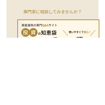
うために設けられており、情報を「いつ」「何を」「どのよう
に」開示するかを明確にします。 たとえば、運用報告書の定
専門家に相談してみませんか？
期的な発行や、重要な意思決定があった際の速やかな公表など
が含まれます。投資家はこのポリシーを通じて、情報の信頼性
や企業の誠実さを判断する材料とすることができます。特に資
産運用においては、透明性のある情報開示が信頼につながるた
め、非常に重要な考え方とされています。
投資の知恵袋では、あなたの投資や資産に関する
疑問や悩みを専門のアドバイザーに気軽に相談す