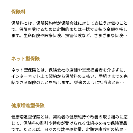
保険料
保険料とは、保険契約者が保険会社に対して支払う対価のこと
で、保障を受けるために定期的または一括で支払う金額を指し
ます。生命保険や医療保険、損害保険など、さまざまな保険商
品に共通する基本的な要素です。保険料は、契約時の年齢・性
別・保険金額・保障内容・加入期間・健康状態などに基づいて
算出され、一般にリスクが高いほど保険料も高くなります。
ネット型保険
また、主契約に加えて特約（オプション）を付加することで、
保険料が増えることもあります。保険料は、契約を維持し続け
ネット型保険とは、保険会社の店舗や営業担当者を介さずに、
るために必要な支出であり、未納が続くと保障が失効する場合
インターネット上で契約から保険料の支払い、手続きまでを完
もあるため、支払計画を立てることが大切です。資産運用の観
結できる保険のことを指します。 従来のように担当者と直接
点からも、保険料の支払いが家計に与える影響や、保障と費用
会って相談する形ではなく、ウェブサイト上で商品内容を比較
のバランスを見極めることは、ライフプラン設計において重要
したり、シミュレーションをしたりしながら自分で選ぶ仕組み
な判断材料となります。
が中心です。店舗維持費や人件費が抑えられるため、一般的に
健康増進型保険
保険料が割安になる傾向があります。 その一方で、対面相談
ができないため、自分自身で内容を理解して選ぶ力が求められ
健康増進型保険とは、契約者の健康維持や改善の取り組みに応
るという特徴もあります。
じて、保険料の割引や特典が受けられる仕組みを持つ保険商品
です。たとえば、日々の歩数や運動量、定期健康診断の結果、