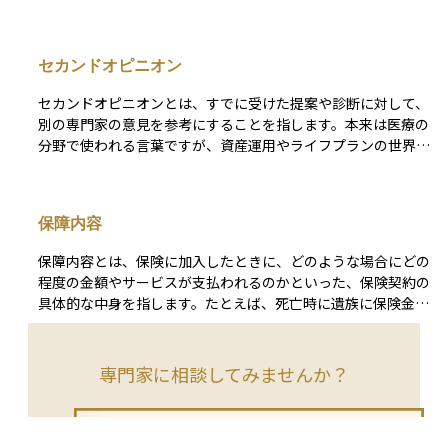
禁煙などの生活習慣改善が保険会社に記録され、それらの実績
に応じて将来の保険料が安くなったり、ポイントがもらえたり
します。 スマートフォンアプリやウェアラブルデバイスと連
セカンドオピニオン
携して、日常の健康行動を可視化する仕組みも取り入れられて
います。この保険は、加入者の健康意識を高めながら、病気の
セカンドオピニオンとは、すでに受けた提案や診断に対して、
予防にもつなげる新しいタイプの保険として注目されていま
別の専門家の意見を参考にすることを指します。本来は医療の
す。
分野で使われる言葉ですが、資産運用やライフプランの世界で
もよく用いられます。特定の金融機関やFPから提案を受けた
際に、それが自分に本当に合っているのかを確認するために、
他のFPや専門家に相談するのがセカンドオピニオンです。 投
保障内容
資初心者にとっては、偏りのない判断をするための有効な手段
であり、納得感を持って資産運用を進めるために役立ちます。
保障内容とは、保険に加入したときに、どのような場合にどの
程度の金額やサービスが支払われるのかといった、保険契約の
具体的な中身を指します。たとえば、死亡時に遺族に保険金が
支払われる、病気やけがで入院した際に給付金が出る、働けな
くなった場合に収入を補う保険金が支払われるなど、保険商品
によってその内容はさまざまです。保障内容を正しく理解する
専門家に相談してみませんか？
ことで、いざというときに「思っていた保障が受けられなかっ
た」といったトラブルを避けることができます。資産運用やラ
イフプランを立てるうえでも、自分に必要な保障が何かを見極