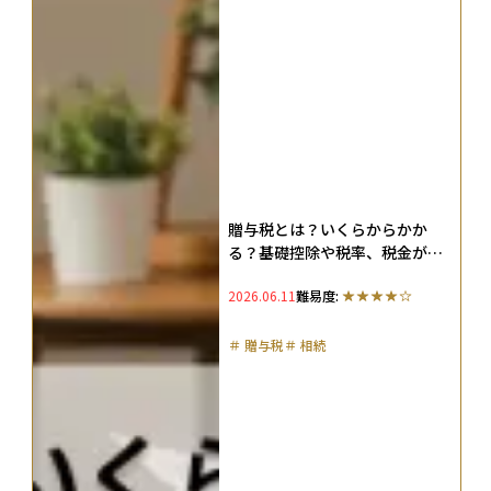
贈与税とは？いくらからかか
る？基礎控除や税率、税金がか
からない方法も紹介（2026年
2026.06.11
難易度:
版）
＃
贈与税
＃
相続