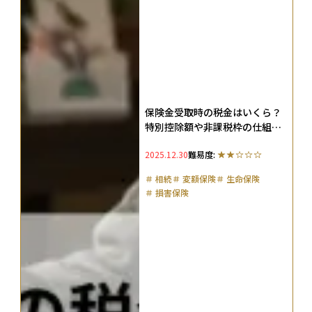
保険金受取時の税金はいくら？
特別控除額や非課税枠の仕組み
を保険の種類ごとに解説
2025.12.30
難易度:
＃
相続
＃
変額保険
＃
生命保険
＃
損害保険