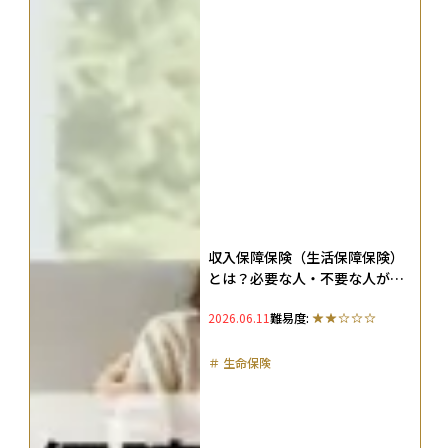
収入保障保険（生活保障保険）
とは？必要な人・不要な人がわ
かる！家族を守る保障の考え方
2026.06.11
難易度:
とは
＃
生命保険