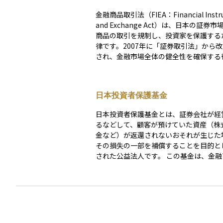
金融商品取引法（FIEA：Financial Instr
and Exchange Act）は、日本の証券
商品の取引を規制し、投資家を保護する
律です。2007年に「証券取引法」から
され、金融市場全体の健全性を確保する
っています。 この法律は、株式、債券、投資信
託、デリバティブ（先物・オプション取
号資産関連商品など、幅広い金融商品を
日本投資者保護基金
ています。投資家保護の観点から、虚偽
欺的な勧誘を禁止し、投資家の知識や経
日本投資者保護基金とは、証券会社が経
た適切な商品を提供することが義務付け
るなどして、顧客が預けていた資産（株
ます。また、市場の透明性を確保するた
金など）が返還されないおそれが生じた
機関や証券会社に対して取引情報の適切
その損失の一部を補償することを目的と
求め、公正な市場運営を実現しています
された公益法人です。 この基金は、金融商品取引
に、未公開の重要情報を利用したインサ
法に基づいて運営されており、日本の証
引や市場操作を禁止し、市場の公平性を
多くがこの基金に加入しています。万が
ことも重要な目的の一つです。 この法律によっ
会社が倒産しても、1人あたり1,000万
て、投資家が安心して金融市場に参加で
して顧客の資産が補償される仕組みとな
が整備されています。しかし、投資を行
り、投資家が安心して証券取引を行うた
規制の内容を理解し、適切な取引を行う
なセーフティーネットとなっています。 ただし、