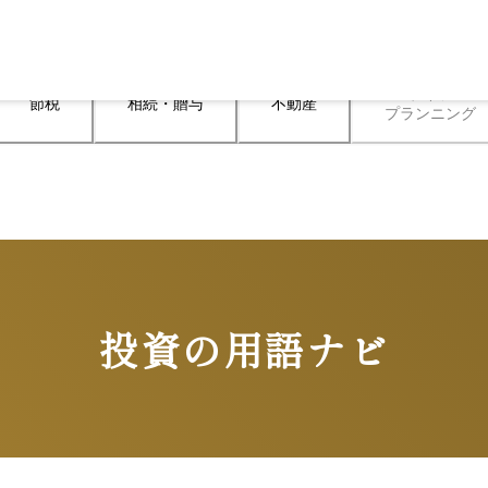
ライフ

節税
相続・贈与
不動産
プランニング
投資の用語ナビ