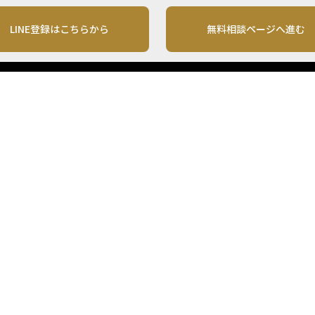
LINE登録はこちらから
無料相談ページへ進む
運営会社
利用規約
各種お問い合わせ
株式会社MONO Investment
プライバシーポリシー
コンテンツの二次利用
ンテンツは、情報の提供を目的としており、投資その他の行動を勧誘する目的で、作
投資の最終決定は、お客様ご自身でご判断いただきますようお願いいたします。 本
から入手したものですが、その情報源の確実性を保証したものではありません。 ま
があります。