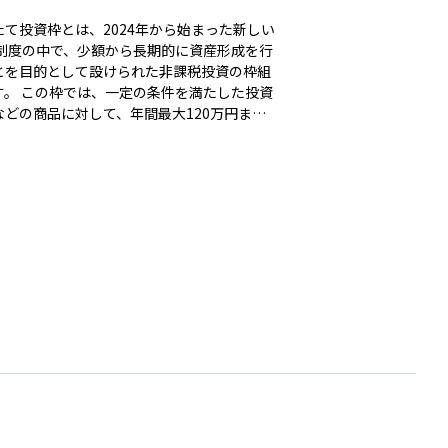
たて投資枠とは、2024年から始まった新しい
SA制度の中で、少額から長期的に資産形成を行
とを目的として設けられた非課税投資の枠組
条件を満たした投資
などの商品に対して、年間最大120万円まで
資額が非課税の対象となります。毎月コツコ
積み立てるスタイルの投資に向いており、長
な資産形成を支援することが狙いです。つみ
投資枠を活用することで、運用益や分配金に
る税金がかからず、複利の効果を最大限に活
ながら資産を増やしていくことができます。
投資初心者にとっては、少額から手軽に始め
、長く続けることで将来の資金づくりに役立
効な制度です。