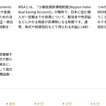
uments
NISAとは、「少額投資非課税制度(Nippon Indivi
つみ
市場や金融
dual Saving Account)」の略称で、日本に住む個
NI
ための法
人が一定額までの投資について、配当金や売却益
うこ
改正・統合
などにかかる税金が非課税になる制度です。通
みです。 この枠では、一定の
役割を担
常、株式や投資信託などで得られる利益には約2
信託
0％の税金がかかりますが、NISA口座を使えばそ
の投
引）、暗
の税金がかからず、効率的に資産形成を行うこと
ツと
対象とし
ができます。2024年からは新しいNISA制度が始
期的
表示や詐
まり、「つみたて投資枠」と「成長投資枠」の2
たて
験に応じ
つを併用できる仕組みとなり、非課税期間も無期
かか
営破綻す
られてい
限化されました。年間の投資枠や口座の開設先は
かし
式や預り
め、金融
決められており、原則として1人1口座しか持てま
特に
場合に、
な開示を
せん。NISAは投資初心者にも利用しやすい制度と
られ
して設立
。さら
して広く普及しており、長期的な資産形成を支援
つ有
イダー取
する国の税制優遇措置のひとつです。
券会社の
維持する
一、証券
円を上限と
きる環境
ってお
う際には
めの重要
ことが求
>
あ行
>
か行
>
さ行
>
た行