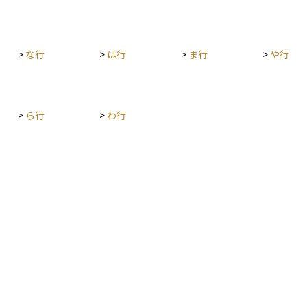
どによっ
り、市場
外です。
個人投資
>
な行
>
は行
>
ま行
>
や行
。
>
ら行
>
わ行