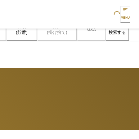
Loading...
MENU
保険

保険

M&A
検索する
(貯蓄)
(掛け捨て)