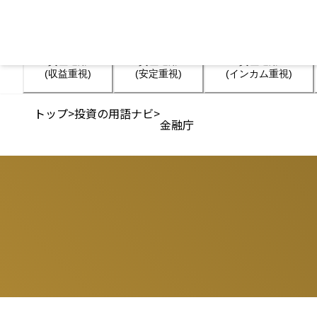
資産運用

資産運用

資産運用

(収益重視)
(安定重視)
(インカム重視)
トップ
>
投資の用語ナビ
>
金融庁