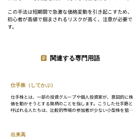
この手法は短期間で急激な価格変動を引き起こすため、
初心者が高値で掴まされるリスクが高く、注意が必要で
す。
関連する専門用語
仕手株（してかぶ）
仕手株とは、一部の投資グループや個人投資家が、意図的に株
価を動かそうとする銘柄のことを指します。こうした仕手筋と
呼ばれる人たちは、比較的市場の参加者が少ない小型株を狙
い、大量に株を買い集めることで値上がりを演出します。 その
結果、株価が急騰し、注目が集まったところで他の投資家が参
入し、さらに株価が上昇することがあります。しかし、その後
出来高
仕手筋が一気に売り抜けると、株価が急落し、大きな損失を被