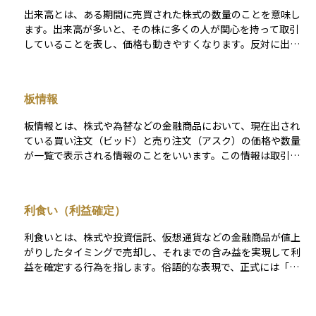
るリスクが高まります。初心者が仕手株に手を出すと、相場の
出来高とは、ある期間に売買された株式の数量のことを意味し
流れに巻き込まれて損をする可能性があるため、十分に注意が
ます。出来高が多いと、その株に多くの人が関心を持って取引
必要です。
していることを表し、価格も動きやすくなります。反対に出来
高が少ないと、取引が活発でないため、売りたいときに売れな
かったり、価格が思ったように動かなかったりすることもあり
ます。
板情報
板情報とは、株式や為替などの金融商品において、現在出され
ている買い注文（ビッド）と売り注文（アスク）の価格や数量
が一覧で表示される情報のことをいいます。この情報は取引所
や証券会社の取引ツールなどでリアルタイムに確認でき、売買
の需要と供給のバランスや、どの価格帯で取引が活発になって
いるかを把握するのに役立ちます。 たとえば、ある株に対して
利食い（利益確定）
「1,000円で500株買いたい」という注文があれば、それが買い
注文の板に表示されます。一方で「1,005円で300株売りたい」
利食いとは、株式や投資信託、仮想通貨などの金融商品が値上
といった売り注文も売り板として表示されます。板情報を読み
がりしたタイミングで売却し、それまでの含み益を実現して利
解くことで、売買のタイミングや価格の動き、相場の勢いなど
益を確定する行為を指します。俗語的な表現で、正式には「利
を判断するヒントが得られます。特に短期売買を行うデイトレ
益確定売り」とも言われます。 たとえば、1,000円で購入した
ーダーなどにとっては、重要な判断材料の一つとなっていま
株を1,500円で売却し、その差額の500円を得ることが「利食
す。
い」に該当します。相場の天井を予測するのは困難なため、一