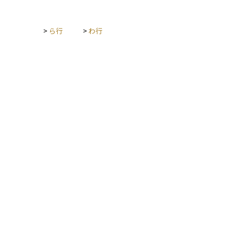
>
ら行
>
わ行