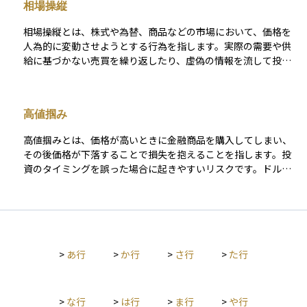
相場操縦
定の利益が出たところで利食いを行うことは、リスクを管理し
つつ投資収益を着実に確保する手段となります。ただし、過度
相場操縦とは、株式や為替、商品などの市場において、価格を
な利食いは上昇相場の恩恵を十分に受けられない原因にもなる
人為的に変動させようとする行為を指します。実際の需要や供
ため、自分の投資スタイルや目標に応じた判断が重要です。
給に基づかない売買を繰り返したり、虚偽の情報を流して投資
家を誤導したりすることで、相場があたかも動いているかのよ
うに見せかけます。 こうした行為は、他の投資家に誤った判断
を促す恐れがあるため、金融商品取引法などで明確に禁止され
高値掴み
ており、違反すれば刑事罰の対象になります。相場操縦は、一
見すると一時的に利益を得られるように見えるかもしれません
高値掴みとは、価格が高いときに金融商品を購入してしまい、
が、市場全体の信頼性を損なう重大な違反行為とされていま
その後価格が下落することで損失を抱えることを指します。投
す。
資のタイミングを誤った場合に起きやすいリスクです。ドルコ
スト平均法を使えば、定期的に購入するためこのリスクを軽減
できます。
>
あ行
>
か行
>
さ行
>
た行
>
な行
>
は行
>
ま行
>
や行