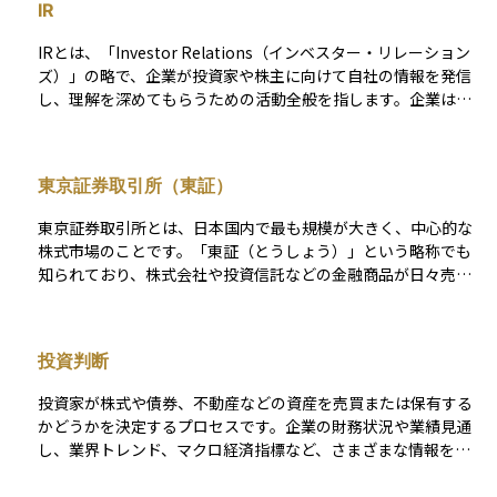
IR
家が実物の証券を受け取る場面はほとんどありません。 有価証
券は、大きく ①資金調達・投資対象としての証券 と ②決済・
IRとは、「Investor Relations（インベスター・リレーション
信用補完を目的とする証券 に分けられます。前者には株式、社
ズ）」の略で、企業が投資家や株主に向けて自社の情報を発信
債、国債、投資信託受益証券、ETF（Exchange Traded Fund
し、理解を深めてもらうための活動全般を指します。企業は自
〈上場投資信託〉）などが含まれ、保有者は配当金や利息、値
社の経営方針や財務状況、将来の成長戦略などを積極的に開示
上がり益を得る可能性があります。後者には約束手形や小切手
し、投資家との信頼関係を築こうとします。IR活動がしっかり
が該当し、主に企業間の支払い手段として流通しますが、一般
している企業は、投資家からの評価も高まりやすく、資金調達
的な投資対象にはなりにくい点が前者と大きく異なります。 企
東京証券取引所（東証）
や株価の安定にも良い影響を与えるとされています。投資初心
業や政府は有価証券を発行して広く資金を集め、投資家は将来
者にとっても、IR活動を通じて企業の透明性や誠実さを見極め
得られるリターンを期待して取得します。その価格は市場の需
東京証券取引所とは、日本国内で最も規模が大きく、中心的な
ることができます。
給、金利水準、発行体の信用力などで日々変動するため、価格
株式市場のことです。「東証（とうしょう）」という略称でも
変動リスクと引き換えに収益機会を得られることが資産運用上
知られており、株式会社や投資信託などの金融商品が日々売買
の魅力です。ただし、譲渡益や配当・利息には原則として20.31
されている場所です。 上場企業は、一定の基準を満たすことで
5％の申告分離課税がかかり、上場株式や公募投信は時価評価が
東京証券取引所で株式を公開でき、投資家はこれらの株を売買
会計基準でも義務づけられるなど、税務・会計・金融規制の面
することで資産運用を行います。2022年には、従来の市場区分
投資判断
でも厳格なルールが設定されています。 このように有価証券
が見直され、「プライム市場」「スタンダード市場」「グロー
は、金融市場を通じて資金を循環させる中心的なインフラであ
ス市場」の3つに再編されました。東京証券取引所の動向は、日
投資家が株式や債券、不動産などの資産を売買または保有する
り、個人投資家にとっては資産形成の主軸となる一方で、法
本の経済全体を反映する指標としても注目されており、日経平
かどうかを決定するプロセスです。企業の財務状況や業績見通
律・税務・会計の枠組みによって権利が保護され、リスク管理
均株価やTOPIXなどの主要な株価指数もここで算出されていま
し、業界トレンド、マクロ経済指標など、さまざまな情報を分
が図られている点が大きな特徴です。
す。資産運用を始めるうえで、非常に基本かつ重要な取引所で
析し、リスクとリターンのバランスを考慮しながら判断を下し
す。
ます。 短期的な値動きよりも企業の長期的成長性を重視する投