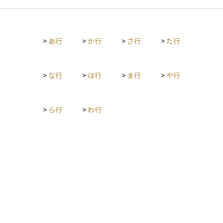
資スタイルもあれば、テクニカル分析による短期売買を中心と
する投資家も存在します。投資家自身のリスク許容度や資金計
画、投資期間などによって最適な判断は異なるため、目的と手
>
あ行
>
か行
>
さ行
>
た行
法を明確にすることが大切です。
>
な行
>
は行
>
ま行
>
や行
>
ら行
>
わ行