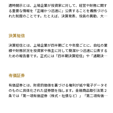
適時開示とは、上場企業が投資家に対して、経営や財務に関す
る重要な情報を「正確かつ迅速に」公表することを義務づけら
れた制度のことです。たとえば、決算発表、役員の異動、大口
取引の発生、業績予想の修正、合併・買収（M&A）など、市場
に影響を与える可能性のある情報は、一定のルールに基づいて
速やかに開示する必要があります。これは、株式市場の公正性
決算短信
と透明性を確保し、すべての投資家が平等に情報を得られるよ
うにするための仕組みです。 適時開示が適切に行われること
決算短信とは、上場企業が四半期ごとや年度ごとに、自社の業
で、インサイダー取引の防止や投資家の信頼維持にもつながり
績や財務状況を投資家や株主に対して簡潔かつ迅速に公表する
ます。日本では東京証券取引所の「適時開示規則」によって制
ための報告書です。正式には「四半期決算短信」や「通期決算
度化されており、企業には「TDnet（適時開示情報閲覧サービ
短信」などと呼ばれ、売上高・営業利益・経常利益・当期純利
ス）」を通じた情報発信が求められています。資産運用や企業
益といった主要な経営指標が記載されています。 金融商品取引
分析を行う上では、適時開示情報を活用することで、迅速かつ
法に基づく法定開示とは別に、証券取引所のルールに従って作
正確な判断が可能になります。
有価証券
成・提出されるもので、投資判断に影響を与える重要な情報源
です。企業の業績をタイムリーに知ることができるため、株価
有価証券とは、財産的価値を裏づける権利が紙や電子データそ
の変動要因としても注目されており、機関投資家から個人投資
のものに具体化された証券類を指します。金融商品取引法第２
家まで幅広く利用されています。短期間で速報的に開示される
条では「第一項有価証券（株式・社債など）」「第二項有価証
点が特徴で、正式な有価証券報告書の前段階としての役割も果
券（投資信託受益証券など）」に分類され、さらに商法や手形
たします。
法でも定義が設けられています。現在は株券不発行制度や「ほ
ふり（証券保管振替機構）」による電子化が進み、一般の投資