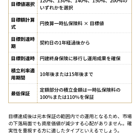
120%、130%、140%、150%、200%の
目標値選択
いずれかを選択
目標額計算
円換算一時払保険料 × 目標値
式
目標到達時
契約日の1年経過後から
期
目標到達時
円建終身保険に移行し運用成果を確保
積立利率適
10年後または15年後まで
用期間
定額部分の積立金額は一時払保険料の
最低保証
100％または110％を保証
目標達成後は元本保証の範囲内での運用となるため、市場
の下落局面でも資産価値が減少する心配がありません。確
実性を重視する方に適したタイプといえるでしょう。