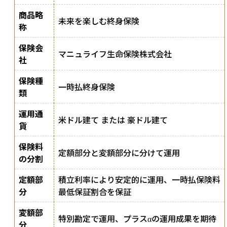
商品略
未来を楽しむ終身保険
称
保険会
マニュライフ生命保険株式会社
社
保険種
一時払終身保険
類
運用通
米ドル建て または 豪ドル建て
貨
保険料
定額部分と変額部分に分けて運用
の分割
定額部
積立利率により安定的に運用、一時払保険料
分
最低保証割合を保証
変額部
特別勘定で運用、プラスαの運用成果を期待
分