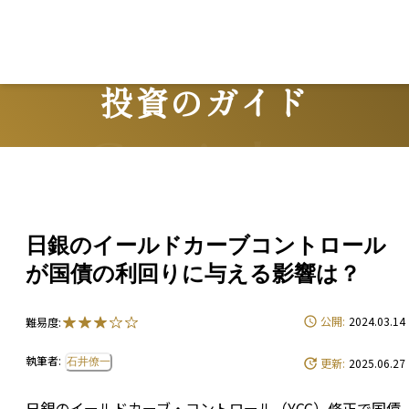
L
投資のガイド
Guide
日銀のイールドカーブコントロール
が国債の利回りに与える影響は？
公開:
2024.03.14
難易度:
執筆者:
石井僚一
更新:
2025.06.27
日銀のイールドカーブ・コントロール（YCC）修正で国債