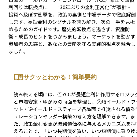
利回りは転換点に──“30年ぶりの金利正常化”が家計・
投資へ及ぼす衝撃を、政策の裏側と市場データで徹底解剖
します。長短金利のシグナルを読み解き、次の一手を見極
めるためのガイドです。歴史的転換点を逃さず、資産防
衛・成長のヒントをつかみましょう。マーケットを動かす
参加者の思惑と、あなたの資産を守る実践的視点を融合し
ました。
サクッとわかる！簡単要約
読み終える頃には、①YCCが長短金利に作用するロジッ
と市場安定・ゆがみの両面を整理し、②順イールド・フ
ット・逆イールド・スティープ各局面で推奨される債券
ュレーションやラダー構築の考え方を理解できます。ま
た、政策金利変更が既発債価格に与えるメカニズムを押
えることで、「いつ長期債を買い、いつ短期債に乗り換