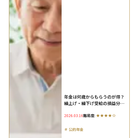
年金は何歳からもらうのが得？
繰上げ・繰下げ受給の損益分岐
点をシミュレーション
2026.03.16
難易度:
＃
公的年金