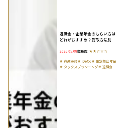
退職金・企業年金のもらい方は
どれがおすすめ？受取方法別の
税金シミュレーションや損しな
2026.05.08
難易度:
いためのコツを解説
＃
資産寿命
＃
iDeCo
＃
確定拠出年金
＃
タックスプランニング
＃
退職金