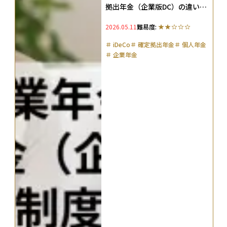
拠出年金（企業版DC）の違い
は？両制度を比較してどっちが
2026.05.11
難易度:
得か解説
＃
iDeCo
＃
確定拠出年金
＃
個人年金
＃
企業年金