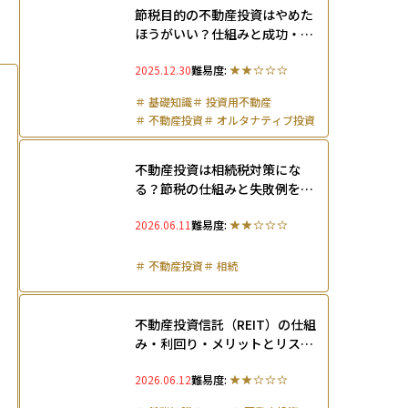
節税目的の不動産投資はやめた
ほうがいい？仕組みと成功・失
敗例を徹底解説
2025.12.30
難易度:
＃
基礎知識
＃
投資用不動産
＃
不動産投資
＃
オルタナティブ投資
＃
リスク管理
不動産投資は相続税対策にな
る？節税の仕組みと失敗例を解
説！
2026.06.11
難易度:
＃
不動産投資
＃
相続
不動産投資信託（REIT）の仕組
み・利回り・メリットとリスク
を初心者にもわかりやすく解説
2026.06.12
難易度: