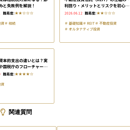
みと失敗例を解説！
利回り・メリットとリスクを初心者
にもわかりやすく解説
1
難易度:
2026.06.12
難易度:
投資
＃
相続
＃
基礎知識
＃
REIT
＃
不動産投資
＃
オルタナティブ投資
資本的支出の違いとは？実
や国税庁のフローチャート
0
難易度:
投資
関連質問