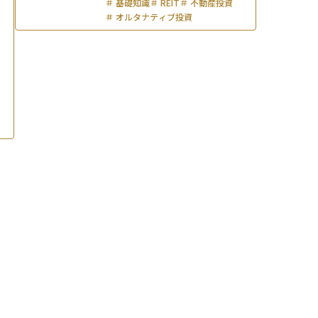
＃
基礎知識
＃
REIT
＃
不動産投資
＃
オルタナティブ投資