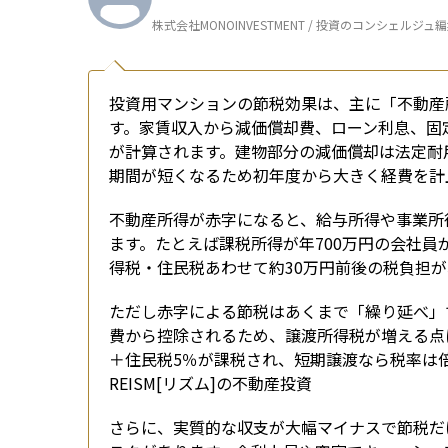
株式会社MONOINVESTMENT / 投資のコンシェルジュ
投資用マンションの節税効果は、主に「不動産
す。家賃収入から減価償却費、ローン利息、固
が計算されます。建物部分の減価償却は法定耐
期間が短くなるため初年度から大きく経費を計
不動産所得が赤字になると、給与所得や事業所
ます。たとえば課税所得が年700万円の会社員
得税・住民税あわせて約30万円前後の税負担
ただし赤字による節税はあくまで「繰り延べ」
費から控除されるため、譲渡所得税が増える点に
＋住民税5％が課税され、短期譲渡なら税率は倍
REISM[リズム]の不動産投資
さらに、実質的な収支が大幅マイナスで節税だ