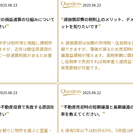
2025.06.23
2025.06.23
“
資の損益通算の仕組みについて
減価償却費の税制上のメリット、デ
”
”
さい
ットを知りたいです
赤字は他所得と相殺し課税所
A.
減価償却は当期の所得税・住民税を
ますが、近年は居住用賃貸の
縮できますが、簿価が減るため売却時
ど一部通算制限があるため要
譲渡益課税が増えます。高税率期に償
し低税率で売却すれば税率差と運用益
実質節税が可能です。
2025.06.23
2025.06.22
“
の不動産投資で失敗する原因を
不動産売却時の短期譲渡と長期譲渡
”
”
さい
率を教えてください。
を頼りに物件を選ぶと空室・
A.
保有5年以下は約39.63％、5年超は