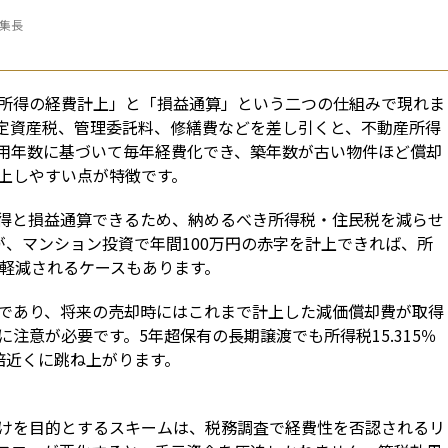
編集長
所得の経費計上」と「損益通算」という二つの仕組みで現れま
定資産税、管理委託料、修繕費などを差し引くと、不動産所得
用年数に基づいて毎年経費化でき、築年数が古い物件ほど償却
上しやすい点が特徴です。
得と損益通算できるため、納めるべき所得税・住民税を減らせ
が、マンション投資で年間100万円の赤字を計上できれば、所
が軽減されるケースもあります。
であり、将来の売却時にはこれまで計上した減価償却費が取得
注意が必要です。5年超保有の長期譲渡でも所得税15.315％
近くに跳ね上がります。

けを目的とするスキームは、税務調査で経費性を否認されるリ