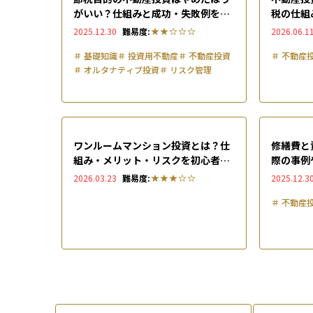
がいい？仕組みと成功・失敗例を徹
税の仕組
底解説
2025.12.30
難易度:
2026.06.1
＃
基礎知識
＃
投資用不動産
＃
不動産投資
＃
不動産
＃
オルタナティブ投資
＃
リスク管理
ワンルームマンション投資とは？仕
修繕費と
組み・メリット・リスクを初心者向
際の事例
けに解説
を解説
2026.03.23
難易度:
2025.12.3
＃
不動産