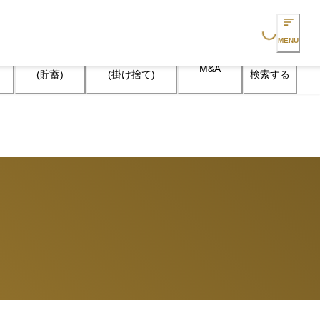
Loading...
MENU
保険

保険

M&A
検索する
(貯蓄)
(掛け捨て)