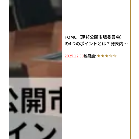
FOMC（連邦公開市場委員会）
の4つのポイントとは？発表内
容・時間や政策金利の上げ下げ
2025.12.30
難易度:
の影響を徹底解説