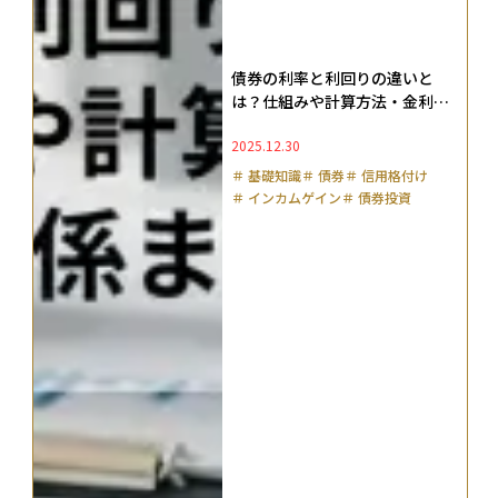
債券の利率と利回りの違いと
は？仕組みや計算方法・金利と
の関係まで徹底解説
2025.12.30
＃
基礎知識
＃
債券
＃
信用格付け
＃
インカムゲイン
＃
債券投資
＃
ジャンク債