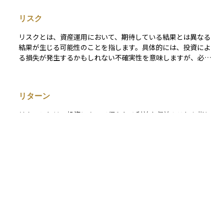
では、企業の業績が悪化し、失業率が上昇し、個人消費が冷え
込むなど、経済全体に負の連鎖が広がりやすくなります。 景
リスク
気後退は、金融危機、供給ショック、金利の上昇、外需の減退
などさまざまな要因によって引き起こされ、政策対応として
リスクとは、資産運用において、期待している結果とは異なる
は、金融緩和や財政出動などの景気刺激策が取られることが多
結果が生じる可能性のことを指します。具体的には、投資によ
いです。資産運用やビジネス戦略を考える上でも、景気循環の
る損失が発生するかもしれない不確実性を意味しますが、必ず
一局面として、重要な経済概念です。
しも悪い結果だけを指すわけではなく、期待以上の利益が出る
可能性もリスクの一部とされます。リスクには、株価の変動、
金利の変動、為替レートの変動などさまざまな種類があり、そ
リターン
れぞれに応じた対策が求められます。資産運用を行う上では、
自分がどの程度のリスクを受け入れられるかを理解し、それに
リターンとは、投資によって得られる利益や収益のことを指し
応じた投資戦略を立てることが非常に重要です。
ます。たとえば、株式を購入して値上がりした場合の売却益
（キャピタルゲイン）や、債券の利息、投資信託の分配金（イ
ンカムゲイン）などがリターンにあたります。 これらを合計
したものは「トータルリターン」と呼ばれ、投資の成果を総合
的に示す指標です。リターンは、元本に対してどれだけ増えた
β（ベータ）
かを「％（パーセント）」で表し、特に長期投資では「年率リ
ターン」で比較されることが一般的です。 リターンが高いほ
βとは、ベンチマークとの連動性を示す数値のことで、ポート
ど投資先として魅力的に感じられますが、そのぶんリスク（価
フォリオ運用を考える際にもよく用いられる。 β＝個別証券の
格変動の可能性）も高くなる傾向があるため、自分の目的やリ
リターン÷ベンチマークのリターン。この指標が高いほど値動
スク許容度に応じて、適切なリターンを見込むことが大切で