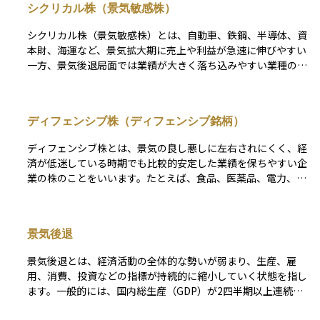
シクリカル株（景気敏感株）
シクリカル株（景気敏感株）とは、自動車、鉄鋼、半導体、資
本財、海運など、景気拡大期に売上や利益が急速に伸びやすい
一方、景気後退局面では業績が大きく落ち込みやすい業種の株
式を指します。企業活動や消費者需要が好転する局面では生産
量や受注残が増えるため株価が上昇しやすく、反対に景気が冷
え込むと設備投資や耐久消費財の需要が減少して株価が下落し
ディフェンシブ株（ディフェンシブ銘柄）
やすいという特徴があります。 そのため投資家は景気循環の
局面を見極めてシクリカル株の比率を調整することで、ポート
ディフェンシブ株とは、景気の良し悪しに左右されにくく、経
フォリオの収益機会を高めたり、リスクを抑えたりする戦略を
済が低迷している時期でも比較的安定した業績を保ちやすい企
取りますが、タイミングを誤ると損失拡大につながる可能性が
業の株のことをいいます。たとえば、食品、医薬品、電力、ガ
あるため注意が必要です。
ス、水道など、人々の生活に欠かせない商品やサービスを提供
する業種の企業が該当します。 これらの企業は景気が悪くな
っても需要が大きく減ることが少ないため、株価も大きく下が
景気後退
りにくい傾向があります。そのため、リスクを抑えながら資産
を守りたい投資初心者や、安定的な運用を目指す長期投資家に
景気後退とは、経済活動の全体的な勢いが弱まり、生産、雇
とって、ディフェンシブ株は有力な選択肢の一つとなります。
用、消費、投資などの指標が持続的に縮小していく状態を指し
ただし、景気が回復して市場全体が大きく上昇する局面では、
ます。一般的には、国内総生産（GDP）が2四半期以上連続で
値上がりの勢いが限定的になる場合もあるため、投資の目的に
マイナス成長となると「景気後退」とみなされます。この状態
応じてバランスをとることが大切です。