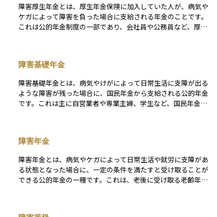
障害厚生年金とは、厚生年金保険に加入していた人が、病気や
ケガによって障害を負った場合に支給される年金のことです。
これは公的年金制度の一部であり、会社員や公務員など、厚生
年金に加入している人が対象となります。支給されるために
は、初診日（最初に医師の診察を受けた日）に厚生年金に加入
していたこと、一定の保険料納付要件を満たしていること、そ
障害基礎年金
して国の定める障害等級（1級～3級）に該当することが条件
です。 1級・2級の場合には基礎年金とあわせて支給され、3級
障害基礎年金とは、病気やけがによって日常生活に支障が出る
や一部の障害手当金は厚生年金独自の給付です。働いていた人
ような障害が残った場合に、国民年金から支給される公的年金
が予期せず障害を負ったときに、生活の支えとなる収入を確保
です。これは主に自営業者や専業主婦、学生など、国民年金の
する制度であり、リスクに備える公的保障として重要な役割を
みに加入している人を対象とした制度です。障害の程度は「障
果たしています。
害等級」によって判断され、1級または2級に該当すると支給
されます。 20歳前に発病した障害でも、一定の条件を満たせ
障害年金
ば対象になります。生活に必要な最低限の所得保障として位置
づけられており、障害を負った人の生活支援や就労支援の基盤
障害年金とは、病気やケガによって日常生活や就労に支障があ
となる重要な制度です。公的年金制度の一部であり、老齢基礎
る状態となった場合に、一定の条件を満たすと受け取ることが
年金や遺族基礎年金と並ぶ3つの柱の一つとされています。
できる公的年金の一種です。これは、老後に受け取る老齢年金
とは異なり、まだ働き盛りの年齢であっても、障害の状態に応
じて生活を支えるために支給されるものです。 受け取るため
には、初診日の時点で年金制度に加入していたことや、一定の