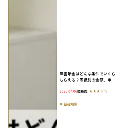
障害年金はどんな条件でいくら
もらえる？等級別の金額、申請
手続きやもらえない人の注意点
2026.04.06
難易度:
も解説
＃
基礎知識