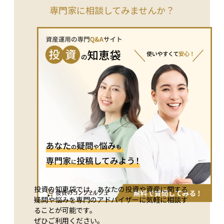
象は、一定の所得以下であることや、住民税が非課税であるこ
専門家に相談してみませんか？
となど、細かい条件を満たした人に限られます。給付額は対象
者の種類（老齢年金受給者、障害年金受給者、遺族年金受給者
など）によって異なりますが、毎月の年金に上乗せされる形で
振り込まれます。申請が必要で、自動的に支給されるわけでは
ないため、条件に該当する場合は申請を忘れないことが重要で
す。生活の支えとして、特に低所得の年金受給者にとっては非
常にありがたい制度です。
投資の知恵袋では、あなたの投資や資産に関する
疑問や悩みを専門のアドバイザーに気軽に相談す
ることが可能です。
ぜひご利用ください。