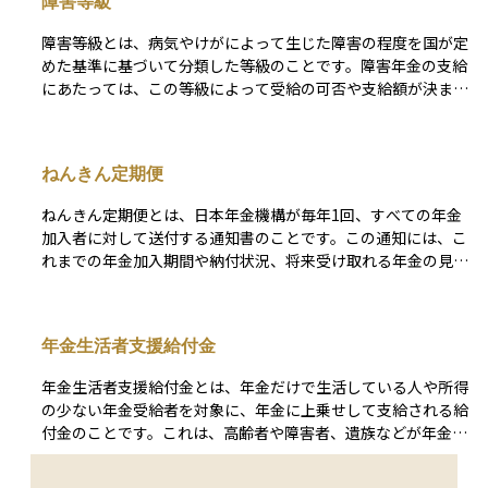
障害等級
保険料納付要件を満たしていること、そして障害の程度が法律
で定められた等級に該当することが必要です。障害年金には
障害等級とは、病気やけがによって生じた障害の程度を国が定
「障害基礎年金」と「障害厚生年金」の2種類があり、どの年
めた基準に基づいて分類した等級のことです。障害年金の支給
金制度に加入していたかによって対象や支給額が異なります。
にあたっては、この等級によって受給の可否や支給額が決まり
これは障害を抱えながらも暮らしていく人の経済的な支えとな
ます。等級は原則として1級から3級まであり、1級が最も重
る大切な制度です。
く、日常生活のほとんどに介助が必要な状態を指します。 2級
は日常生活に著しい制限がある場合、3級は労働に一定の支障
ねんきん定期便
がある程度とされます。また、障害基礎年金では1級と2級が
対象となり、障害厚生年金では1級から3級までが支給対象に
ねんきん定期便とは、日本年金機構が毎年1回、すべての年金
なります。障害等級の判定は、医師の診断書や本人の生活状況
加入者に対して送付する通知書のことです。この通知には、こ
に基づいて行われ、公的年金制度における支給判断の根拠とな
れまでの年金加入期間や納付状況、将来受け取れる年金の見込
る非常に重要な指標です。
額などが記載されており、自分の年金記録を確認できる大切な
資料です。 特に35歳、45歳、59歳の節目の年齢には、より詳
しい内容が記載された特別バージョンが届きます。自分の年金
年金生活者支援給付金
情報に誤りがないか確認したり、老後の生活設計を考えたりす
るうえで、非常に役立つ資料です。資産運用やライフプランを
年金生活者支援給付金とは、年金だけで生活している人や所得
立てる際にも、将来受け取れる公的年金の見込み額を把握する
の少ない年金受給者を対象に、年金に上乗せして支給される給
ことは重要な出発点になります。
付金のことです。これは、高齢者や障害者、遺族などが年金だ
けでは十分な生活を維持できないケースを想定し、生活の安定
と福祉の向上を目的として2019年に創設されました。 支給対