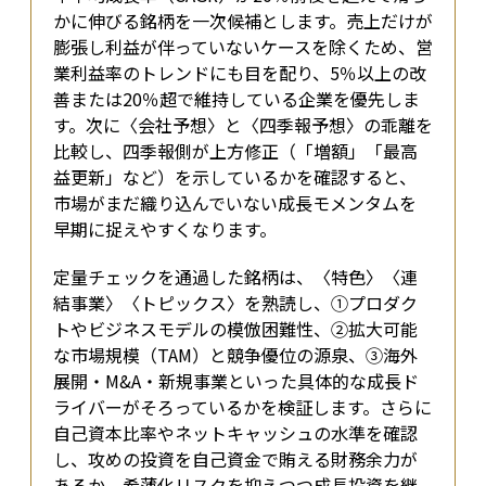
かに伸びる銘柄を一次候補とします。売上だけが
膨張し利益が伴っていないケースを除くため、営
業利益率のトレンドにも目を配り、5％以上の改
善または20％超で維持している企業を優先しま
す。次に〈会社予想〉と〈四季報予想〉の乖離を
比較し、四季報側が上方修正（「増額」「最高
益更新」など）を示しているかを確認すると、
市場がまだ織り込んでいない成長モメンタムを
早期に捉えやすくなります。
定量チェックを通過した銘柄は、〈特色〉〈連
結事業〉〈トピックス〉を熟読し、①プロダク
トやビジネスモデルの模倣困難性、②拡大可能
な市場規模（TAM）と競争優位の源泉、③海外
展開・M&A・新規事業といった具体的な成長ド
ライバー――がそろっているかを検証します。さらに
自己資本比率やネットキャッシュの水準を確認
し、攻めの投資を自己資金で賄える財務余力が
あるか、希薄化リスクを抑えつつ成長投資を継