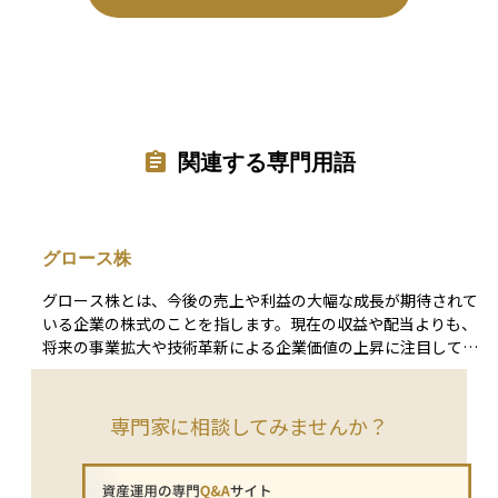
関連する専門用語
グロース株
グロース株とは、今後の売上や利益の大幅な成長が期待されて
いる企業の株式のことを指します。現在の収益や配当よりも、
将来の事業拡大や技術革新による企業価値の上昇に注目して投
資されるため、株価はその成長期待を反映して割高になる傾向
があります。代表的な業種にはIT、バイオテクノロジー、新エ
ネルギーなど革新的な分野が多く、上場直後のベンチャー企業
専門家に相談してみませんか？
や赤字ながらも将来性が評価されている企業も含まれます。一
方で、実際の業績が期待に届かない場合には、株価が急落する
リスクも高いため、投資判断には成長性だけでなく事業の持続