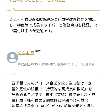
回答をひとことでまとめると...
売上・利益CAGR20％超かつ利益率改善銘柄を抽出
し、特色等で成長ドライバーと財務余力を確認、IR
で裏付けるのが近道です。
38
歳
佐々木 辰
株式会社MONOINVESTMENT / 投資のコンシェルジュ編集長
四季報で真のグロース企業を絞り込む鍵は、定
量と定性の往復で「持続的な高成長の根拠」を
見極めることです。まず〈業績〉欄で売上高・営
業利益・純利益の３期推移と翌期予想を並べ、
年平均成長率（CAGR）が20％前後を超えて滑ら