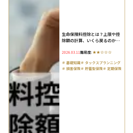
生命保険料控除とは？上限や控
除額の計算、いくら戻るのかを
わかりやす解説
2026.03.11
難易度:
＃
基礎知識
＃
タックスプランニング
＃
損害保険
＃
貯蓄型保険
＃
定期保険