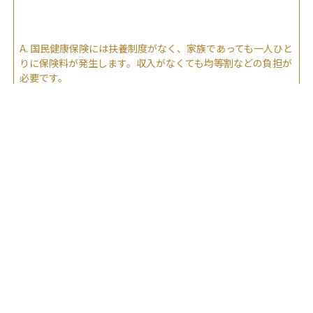
A.
国民健康保険には扶養制度がなく、家族であっても一人ひと
りに保険料が発生します。収入がなくても均等割などの負担が
必要です。
2025.09.03
“
年収123万円の壁とはなんですか？これまでの103万円や130
”
万円の壁とは何が違いますか？
A.
123万円の壁は社会保険加入による手取り減少を補う支援制
度で、103万・130万円の壁のような税制や扶養条件の基準と
は性格が異なります。
関連する専門用語