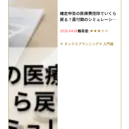
確定申告の医療費控除でいくら
戻る？還付額のシミュレーショ
ンやスマホでのe-Tax申告方法
2026.04.06
難易度:
まで解説
＃
タックスプランニング
＃
入門編