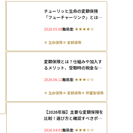
チューリッヒ生命の変額保険
「フューチャーリンク」とは？
メリット・デメリット、評判を
2026.05.08
難易度:
徹底解説
＃
生命保険
＃
変額保険
変額保険とは？仕組みや加入す
るメリット、受取時の税金など
を徹底解説
2026.06.12
難易度:
＃
生命保険
＃
変額保険
＃
貯蓄型保険
【2026年版】主要な変額保険を
比較！選び方と確認すべきポイ
ント、向く人・向かない人を整
2026.04.03
難易度:
理