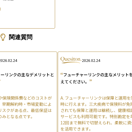
険
関連質問
2026.02.24
2026.02.24
“
ャーリンクの主なデメリットと
フューチャーリンクの主なメリット
”
”
えてください。
や保険関係費などのコストが
A.
フューチャーリンクは保障と運用を
、早期解約時・市場変動によ
時に行えます。三大疾病で保険料が免
リスクがある点、最低保証は
されても保障と運用は継続し、健康相
のみとなる点です。
サービスも利用可能です。特別勘定を
12回まで無料で切替えられ、柔軟に資
を活用できます。