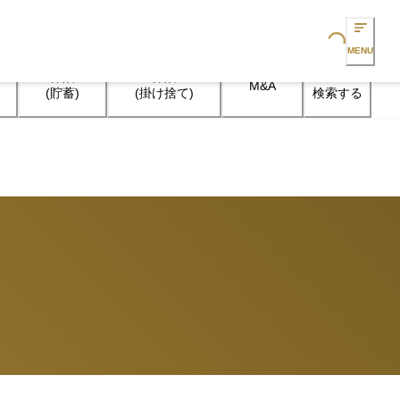
Loading...
MENU
保険

保険

M&A
検索する
(貯蓄)
(掛け捨て)