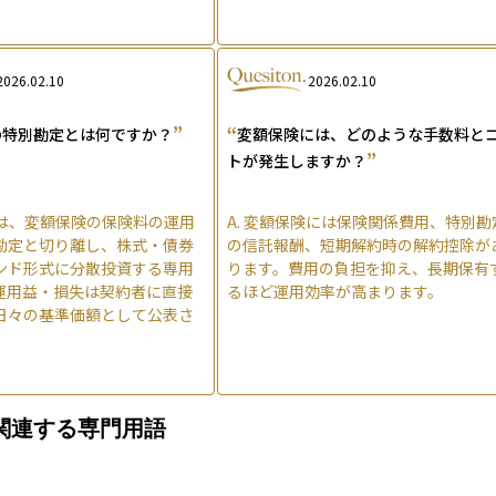
2026.02.10
2026.02.10
”
“
の特別勘定とは何ですか？
変額保険には、どのような手数料と
”
トが発生しますか？
は、変額保険の保険料の運用
A.
変額保険には保険関係費用、特別勘
勘定と切り離し、株式・債券
の信託報酬、短期解約時の解約控除が
ンド形式に分散投資する専用
ります。費用の負担を抑え、長期保有
運用益・損失は契約者に直接
るほど運用効率が高まります。
日々の基準価額として公表さ
関連する専門用語