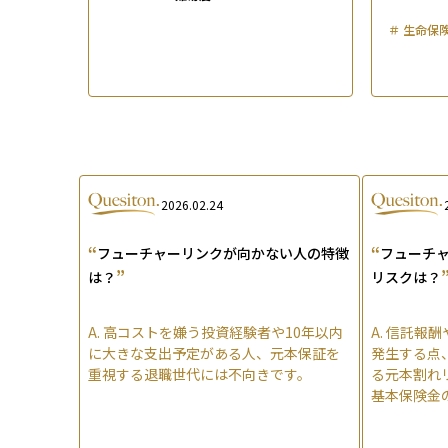
徴、評判・口コミも紹介
＃
生命保
2026.02.24
“
“
フューチャーリンクが向かない人の特徴
フューチ
”
は？
リスクは？
A.
高コストを嫌う投資経験者や10年以内
A.
信託報酬
に大きな支出予定がある人、元本保証を
発生する点
重視する退職世代には不向きです。
る元本割れ
基本保険金