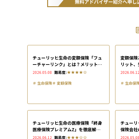
チューリッヒ生命の変額保険「フュ
変額保険
ーチャーリンク」とは？メリット・
リット、
デメリット、評判を徹底解説
説
2026.05.08
難易度:
2026.06.1
＃
生命保険
＃
変額保険
＃
生命保
チューリッヒ生命の医療保険「終身
チューリ
医療保険プレミアムZ」を徹底解
保険会社
説！メリットや向いている人の特
商品を解
2026.06.12
難易度:
2026.05.0