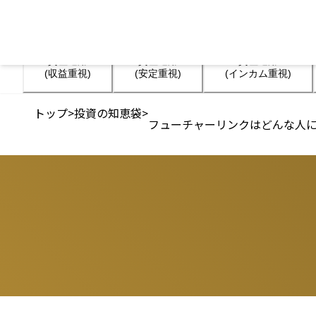
資産運用

資産運用

資産運用

(収益重視)
(安定重視)
(インカム重視)
トップ
>
投資の知恵袋
>
フューチャーリンクはどんな人