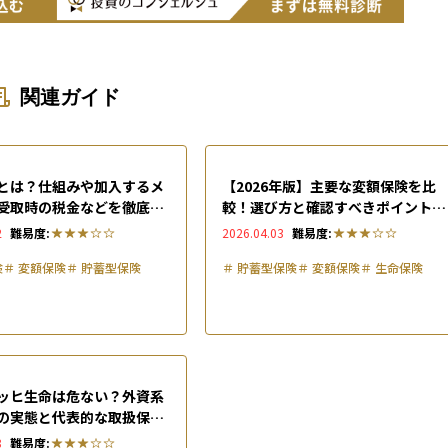
関連ガイド
とは？仕組みや加入するメ
【2026年版】主要な変額保険を比
受取時の税金などを徹底解
較！選び方と確認すべきポイント、
向く人・向かない人を整理
2
難易度:
2026.04.03
難易度:
険
＃
変額保険
＃
貯蓄型保険
＃
貯蓄型保険
＃
変額保険
＃
生命保険
ッヒ生命は危ない？外資系
の実態と代表的な取扱保険
説
8
難易度: