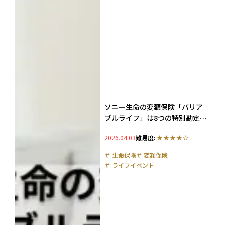
ソニー生命の変額保険「バリア
ブルライフ」は8つの特別勘定で
儲かる？終身・有期型の違いや
2026.04.03
難易度:
メリット・デメリットを徹底解
説
＃
生命保険
＃
変額保険
＃
ライフイベント