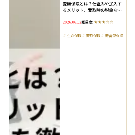
変額保険とは？仕組みや加入す
るメリット、受取時の税金など
を徹底解説
2026.06.12
難易度:
＃
生命保険
＃
変額保険
＃
貯蓄型保険