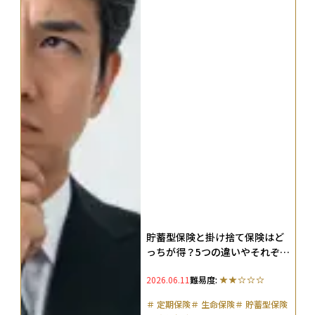
貯蓄型保険と掛け捨て保険はど
っちが得？5つの違いやそれぞれ
が向いている人の特徴を紹介
2026.06.11
難易度:
＃
定期保険
＃
生命保険
＃
貯蓄型保険