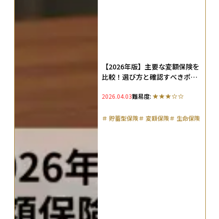
【2026年版】主要な変額保険を
比較！選び方と確認すべきポイ
ント、向く人・向かない人を整
2026.04.03
難易度:
理
＃
貯蓄型保険
＃
変額保険
＃
生命保険