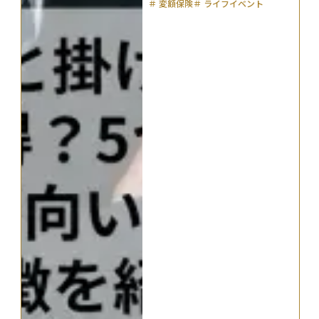
＃
変額保険
＃
ライフイベント