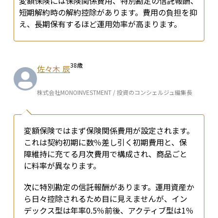
変額保険には保険関係費用、特別勘定の信託報酬、
短期解約時の解約控除があります。費用の負担を抑
え、長期保有するほど運用効率が高まります。
38
歳
佐々木 辰
株式会社MONOINVESTMENT / 投資のコンシェルジュ編集長
変額保険ではまず保険関係費用が設定されます。
これは契約初期に数％差し引く初期費用と、保
障維持に充てる月次費用で構成され、商品ごと
に料率が異なります。
次に特別勘定の信託報酬があります。運用資産か
ら日々控除されるため目に見えませんが、イン
デックス型は年率0.5％前後、アクティブ型は1％