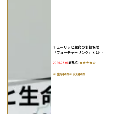
チューリッヒ生命の変額保険
「フューチャーリンク」とは？
メリット・デメリット、評判を
2026.05.08
難易度:
徹底解説
＃
生命保険
＃
変額保険