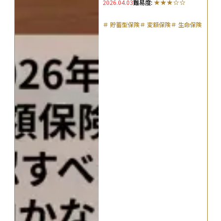
2026.04.03
難易度:
理
＃
貯蓄型保険
＃
変額保険
＃
生命保険