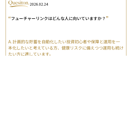
2026.02.24
“
”
フューチャーリンクはどんな人に向いていますか？
A.
計画的な貯蓄を自動化したい投資初心者や保障と運用を一
本化したいと考えている方、健康リスクに備えつつ運用も続け
たい方に適しています。
2026.02.24
“
”
フューチャーリンクが向かない人の特徴は？
A.
高コストを嫌う投資経験者や10年以内に大きな支出予定が
ある人、元本保証を重視する退職世代には不向きです。