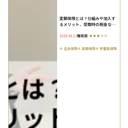
変額保険とは？仕組みや加入す
るメリット、受取時の税金など
を徹底解説
2026.06.12
難易度:
＃
生命保険
＃
変額保険
＃
貯蓄型保険