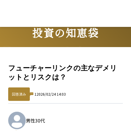
L
投資の知恵袋
Question
フューチャーリンクの主なデメリ
ットとリスクは？
回答済み
1
2026/02/24 14:03
男性
30代