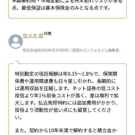
早期解約時・市場変動による元本割れリスクがある
点、最低保証は基本保険金のみとなる点です。
38
歳
佐々木 辰
株式会社MONOINVESTMENT / 投資のコンシェルジュ編集長
特別勘定の信託報酬は年0.35〜1.8％で、保険関
係費や運用関連費も日々差し引かれ、長期的に
は運用収益を圧縮します。ネット証券の低コスト
投信より年1％前後コストが高く、差は複利で拡
大します。払込免除特約には追加費用がかかり、
投信より流動性が低い点にも留意してくださ
い。
また、契約から10年未満で解約すると積立金か