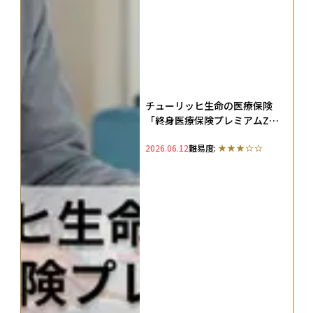
チューリッヒ生命の医療保険
「終身医療保険プレミアムZ」
を徹底解説！メリットや向いて
2026.06.12
難易度:
いる人の特徴、評判・口コミも
紹介