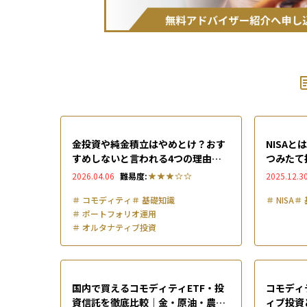
金投資や純金積立はやめとけ？おす
NISA
すめしないと言われる4つの理由や
つみたて
デメリット・上手な活用法を解説
できる仕
2026.04.06
難易度:
2025.12.3
＃
コモディティ
＃
基礎知識
＃
NISA
＃
＃
ポートフォリオ運用
＃
オルタナティブ投資
国内で買えるコモディティETF・投
コモディ
資信託を徹底比較｜金・原油・農産
ィブ投資