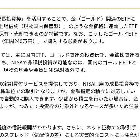
「成長投資枠」を活用することで、金（ゴールド）関連のETFに
上場信託（現物国内保管型）」のような金価格に連動したETF
保有・売却できるのが特徴です。なお、こうしたゴールドETF
（年間240万円）」で購入する必要があります。
しては、主に国内ETF、ゴールド関連の投資信託、金鉱株関連商
ち、NISAで非課税投資が可能なのは、国内のゴールドETFと
現物の地金や金貨はNISA対象外です。
の定期買付サービスを提供しており、NISA口座の成長投資枠で
は1株単位での取引となりますが、金額指定の積立に対応してい
で自動的に購入できます。少額から積立を行いたい場合は、金
ますが、つみたて投資枠の対象外となるケースが多いため注意
5％程度の信託報酬がかかります。さらに、ネット証券での取引手
のスプレッド（気配値の差）による実質的なコストにも注意が