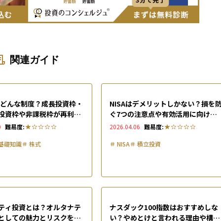
関連ガイド
とはどんな制度？成長投資枠・
NISAはデメリットしかない？損を
投資枠や非課税枠が再利用
ぐ7つの注意点や有効活用に向けた
組みを徹底解説
つの対策を徹底解説
0
難易度:
2026.04.06
難易度:
基礎知識
＃
株式
＃
NISA
＃
積立投資
ティ投資とは？オルタナテ
ナスダック100指数はおすすめしな
としての魅力とリスクを徹
い？やめとけと言われる理由や構成