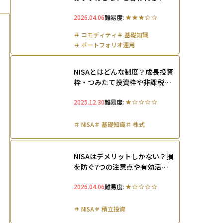
の理由やデメリット・上手な活
2026.04.06
難易度:
用法を解説
＃
コモディティ
＃
基礎知識
＃
ポートフォリオ運用
＃
オルタナティブ投資
NISAとはどんな制度？成長投資
枠・つみたて投資枠や非課税枠
が再利用できる仕組みを徹底解
2025.12.30
難易度:
説
＃
NISA
＃
基礎知識
＃
株式
NISAはデメリットしかない？損
を防ぐ7つの注意点や有効活用
に向けた3つの対策を徹底解説
2026.04.06
難易度:
＃
NISA
＃
積立投資