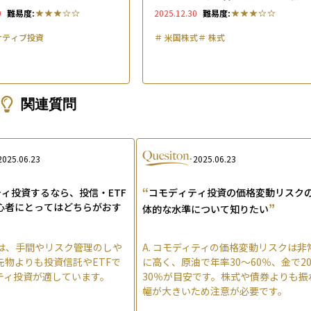
銘柄・活用法を徹底解説
0
難易度:
2025.12.30
難易度:
ナティブ投資
＃
米国株式
＃
株式
関連質問
2025.06.23
2025.06.23
“
ィ投資するなら、投信・ETF
コモディティ投資の価格変動リスク
心者にとってはどちらがおす
”
体的な水準について知りたい
は、手間やリスク管理のしや
A.
コモディティの価格変動リスクは非
先物よりも投資信託やETFで
に高く、原油で年率30〜60％、金で2
ティ投資が適しています。
30％が目安です。株式や債券よりも振
幅が大きいため注意が必要です。