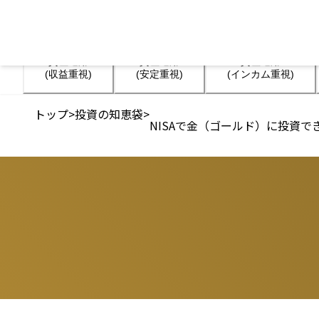
資産運用

資産運用

資産運用

(収益重視)
(安定重視)
(インカム重視)
トップ
>
投資の知恵袋
>
NISAで金（ゴールド）に投資