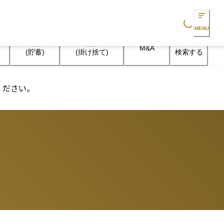
Loading...
MENU
保険

保険

M&A
検索する
(貯蓄)
(掛け捨て)
ください。