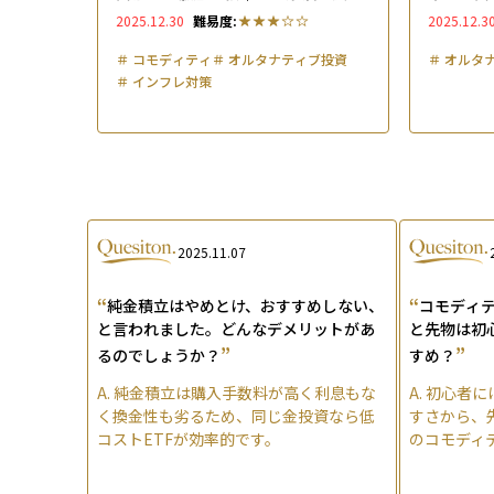
物の注目銘柄と選び方【2025年版】
底解説
2025.12.30
難易度:
2025.12.3
＃
コモディティ
＃
オルタナティブ投資
＃
オルタ
＃
インフレ対策
2025.11.07
“
“
純金積立はやめとけ、おすすめしない、
コモディテ
と言われました。どんなデメリットがあ
と先物は初
”
”
るのでしょうか？
すめ？
A.
純金積立は購入手数料が高く利息もな
A.
初心者に
く換金性も劣るため、同じ金投資なら低
すさから、
コストETFが効率的です。
のコモディ