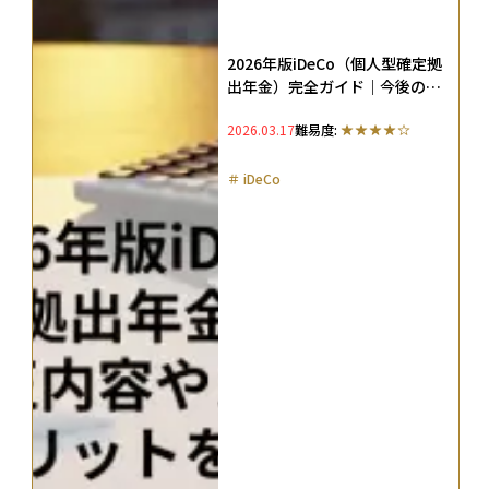
2026年版iDeCo（個人型確定拠
出年金）完全ガイド｜今後の改
正内容やメリット・デメリット
2026.03.17
難易度:
を解説
＃
iDeCo