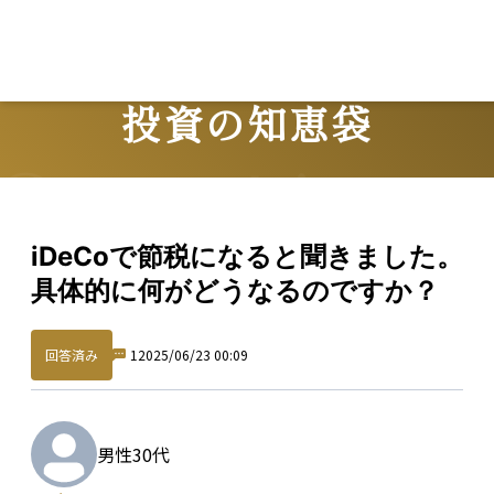
Lo
投資の知恵袋
Question
iDeCoで節税になると聞きました。
具体的に何がどうなるのですか？
回答済み
1
2025/06/23 00:09
男性
30代