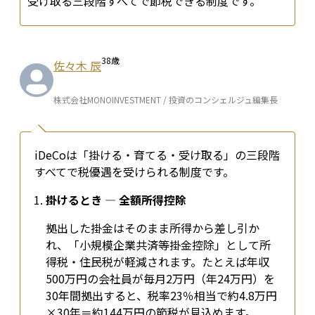
受け取る三段階すべてで節税できる制度です。
38
歳
佐々木 辰
株式会社MONOINVESTMENT / 投資のコンシェルジュ編集長
iDeCoは「掛ける・育てる・受け取る」の三段階
すべてで税優遇を受けられる制度です。
掛けるとき ― 全額所得控除
拠出した掛金はそのまま所得から差し引か
れ、「小規模企業共済等掛金控除」として所
得税・住民税が軽減されます。たとえば年収
500万円の会社員が毎月2万円（年24万円）を
30年間拠出すると、税率23％相当で約4.8万円
×30年＝約144万円の節税が見込めます。