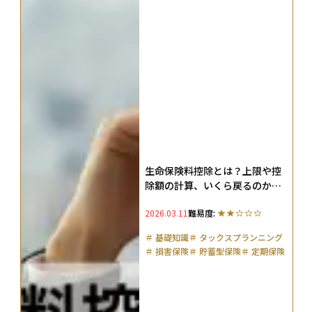
生命保険料控除とは？上限や控
除額の計算、いくら戻るのかを
わかりやす解説
2026.03.11
難易度:
＃
基礎知識
＃
タックスプランニング
＃
損害保険
＃
貯蓄型保険
＃
定期保険