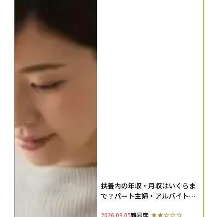
扶養内の年収・月収はいくらま
で？パート主婦・アルバイト学
生・フリーランスごとに扶養の
2026.03.05
難易度:
範囲を解説