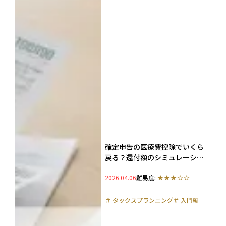
確定申告の医療費控除でいくら
戻る？還付額のシミュレーショ
ンやスマホでのe-Tax申告方法
2026.04.06
難易度:
まで解説
＃
タックスプランニング
＃
入門編