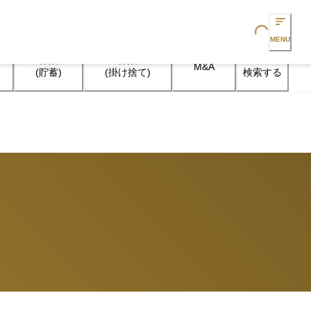
Loading...
MENU
保険

保険

M&A
検索する
(貯蓄)
(掛け捨て)