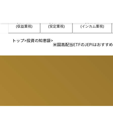
資産運用

資産運用

資産運用

(収益重視)
(安定重視)
(インカム重視)
トップ
>
投資の知恵袋
>
米国高配当ETFのJEPIはおす