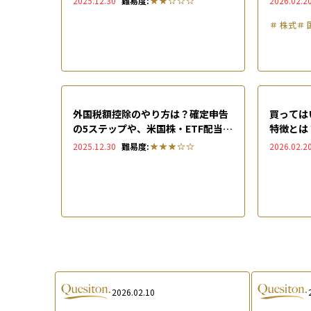
2025.12.30
難易度:
2026.02.2
＃
株式
＃
外国税額控除のやり方は？確定申告
買っては
の5ステップや、米国株・ETF配当の
特徴とは
二重課税を調整する仕組みを解説
しない」
2025.12.30
難易度:
2026.02.2
2026.02.10