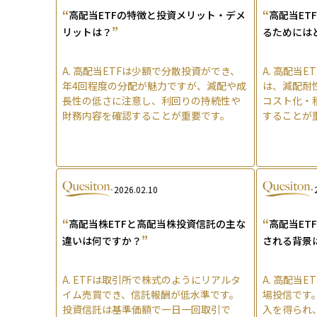
“
“
高配当ETFの特徴と投資メリット・デメ
高配当ET
”
リットは？
るためには
A.
高配当ETFは少額で分散投資ができ、
A.
高配当E
年4回程度の分配が魅力ですが、減配や成
は、減配耐
長性の低さに注意し、利回りの持続性や
コスト化・
財務内容を確認することが重要です。
することが
2026.02.10
“
“
高配当株ETFと高配当株投資信託の主な
高配当ET
”
違いは何ですか？
される背景
A.
ETFは取引所で株式のようにリアルタ
A.
高配当E
イム売買でき、信託報酬が低水準です。
場投信です
投資信託は基準価額で一日一回取引で
入を得られ