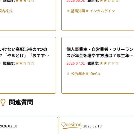
0
難易度:
2026.06.08
難易度:
国内株式
＃
基礎知識
＃
インカムゲイン
いけない高配当株の4つの
個人事業主・自営業者・フリーラン
？「やめとけ」「おすすめ
スが年金を増やす方法は？厚生年金
と言われる理由も解説
の代わりとなる7つの制度を解説
0
難易度:
2026.07.01
難易度:
＃
公的年金
＃
iDeCo
関連質問
2026.02.10
2026.02.10