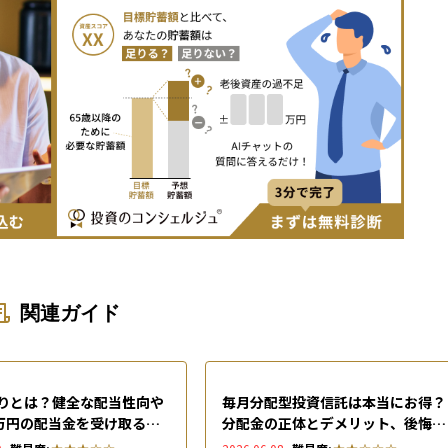
関連ガイド
りとは？健全な配当性向や
毎月分配型投資信託は本当にお得？
0万円の配当金を受け取るシ
分配金の正体とデメリット、後悔し
ションを解説
ない選び方