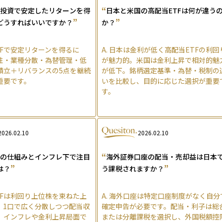
“
F投資で安定したリターンを得
日本と米国の高配当ETFは何が違う
”
”
どうすればいいですか？
か？
TFで安定リターンを得るに
A.
日本は金利が低く高配当ETFの利回
性・業種分散・為替管理・低
が魅力的。米国は金利上昇で相対的魅
積立＋リバランスの5点を継続
が低下。銘柄選定基準・為替・税制の
重要です。
いを比較し、目的に応じた選択が重要
す。
2026.02.10
2026.02.10
“
Fの仕組みとインフレ下で注目
海外証券口座の配当・売却益は日本
”
”
は？
う課税されますか？
TFは利回り上位株を束ねた上
A.
海外口座は特定口座制度がなく自分
。1口で広く分散しつつ配当収
確定申告が必要です。配当・利子は総
、インフレや金利上昇局面で
または分離課税を選択し、外国税額控