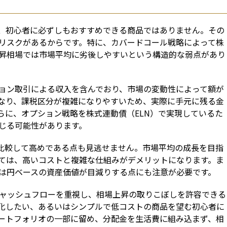
すが、初心者に必ずしもおすすめできる商品ではありません。その
リスクがあるからです。特に、カバードコール戦略によって株
昇相場では市場平均に劣後しやすいという構造的な弱点があり
ョン取引による収入を含んでおり、市場の変動性によって額が
なり、課税区分が複雑になりやすいため、実際に手元に残る金
らに、オプション戦略を株式連動債（ELN）で実現しているた
じる可能性があります。
Fと比較して高めである点も見逃せません。市場平均の成長を目指
ては、高いコストと複雑な仕組みがデメリットになります。ま
は円ベースの資産価値が目減りする点にも注意が必要です。
キャッシュフローを重視し、相場上昇の取りこぼしを許容できる
化したい、あるいはシンプルで低コストの商品を望む初心者に
ートフォリオの一部に留め、分配金を生活費に組み込まず、相