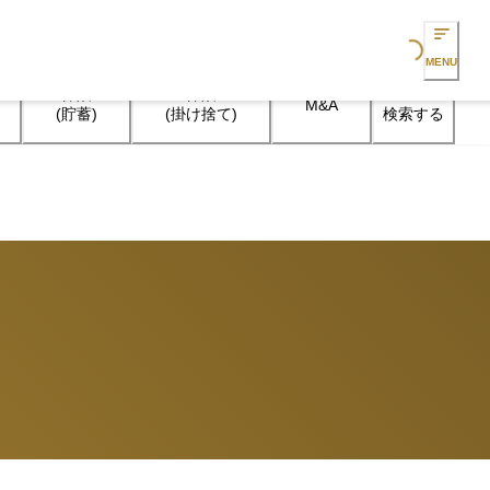
Loading...
MENU
保険

保険

M&A
検索する
(貯蓄)
(掛け捨て)