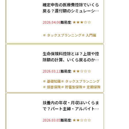
確定申告の医療費控除でいくら
戻る？還付額のシミュレーショ
ンやスマホでのe-Tax申告方法
2026.04.06
難易度:
まで解説
＃
タックスプランニング
＃
入門編
生命保険料控除とは？上限や控
除額の計算、いくら戻るのかを
わかりやす解説
2026.03.11
難易度:
＃
基礎知識
＃
タックスプランニング
＃
損害保険
＃
貯蓄型保険
＃
定期保険
扶養内の年収・月収はいくらま
で？パート主婦・アルバイト学
生・フリーランスごとに扶養の
2026.03.05
難易度:
範囲を解説