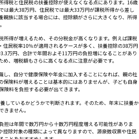
所得税と住民税の扶養控除が使えなくなる点にあります。16歳
では最大38万円、住民税では最大33万円が課税所得から差し
養親族に該当する場合には、控除額がさらに大きくなり、所得
す。
税所得が増えるため、その分税金が高くなります。例えば課税
％・住民税率10％が適用されるケースが多く、扶養控除の38万円
3.3万円、合計で年間およそ11万円の負担増になることがあり
ため、増税額もさらに高くなる点に注意が必要です。
職し、自分で健康保険や年金に加入することになれば、親の社
の保険料が増えることは基本的にはありませんが、子ども自身
保険料を負担する必要が出てきます。
で扶養しているかどうかで判断されます。そのため、年末に扶養か
できません。
負担は年間で数万円から十数万円程度増える可能性がありま
や控除対象の種類によって異なりますので、源泉徴収票や住民
ることをおすすめします。