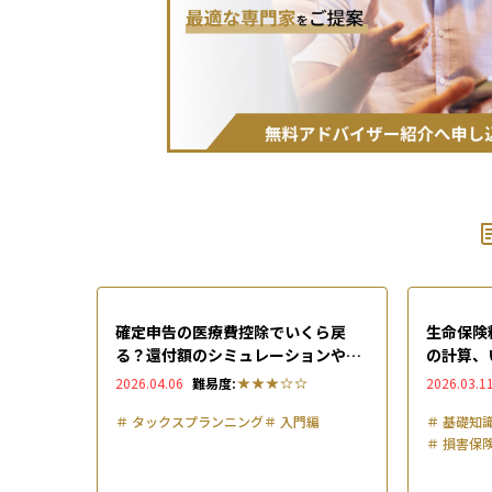
確定申告の医療費控除でいくら戻
生命保険
る？還付額のシミュレーションやス
の計算、
マホでのe-Tax申告方法まで解説
す解説
2026.04.06
難易度:
2026.03.1
＃
タックスプランニング
＃
入門編
＃
基礎知
＃
損害保