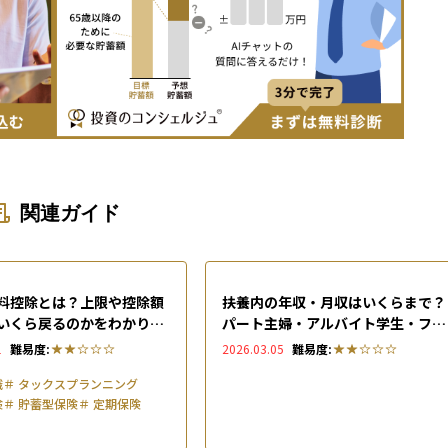
関連ガイド
料控除とは？上限や控除額
扶養内の年収・月収はいくらまで？
いくら戻るのかをわかりや
パート主婦・アルバイト学生・フリ
ーランスごとに扶養の範囲を解説
1
難易度:
2026.03.05
難易度:
識
＃
タックスプランニング
険
＃
貯蓄型保険
＃
定期保険