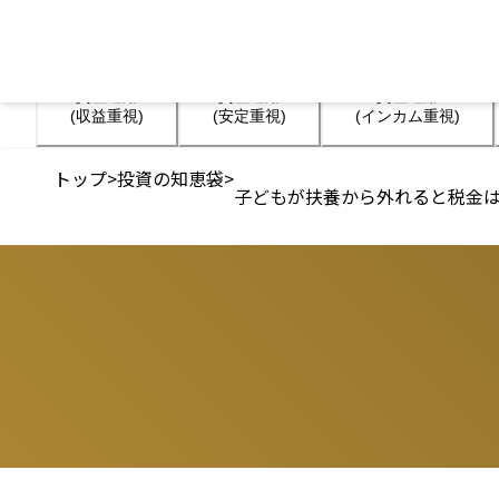
資産運用

資産運用

資産運用

(収益重視)
(安定重視)
(インカム重視)
トップ
>
投資の知恵袋
>
子どもが扶養から外れると税金