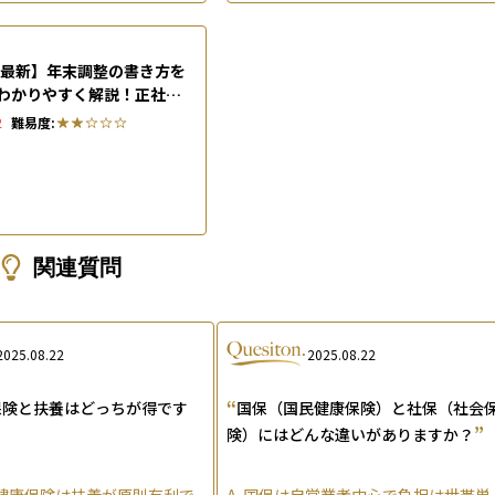
6年最新】年末調整の書き方を
わかりやすく解説！正社員
パート・専業主婦別の注意
2
難易度:
関連質問
2025.08.22
2025.08.22
“
保険と扶養はどっちが得です
国保（国民健康保険）と社保（社会
”
険）にはどんな違いがありますか？
健康保険は扶養が原則有利で
A.
国保は自営業者中心で負担は世帯単