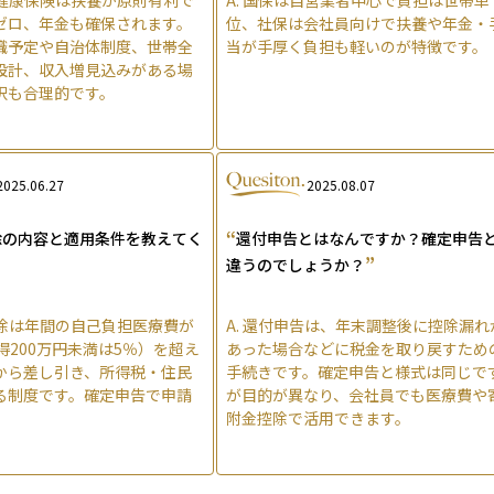
ゼロ、年金も確保されます。
位、社保は会社員向けで扶養や年金・
職予定や自治体制度、世帯全
当が手厚く負担も軽いのが特徴です。
設計、収入増見込みがある場
択も合理的です。
2025.06.27
2025.08.07
“
除の内容と適用条件を教えてく
還付申告とはなんですか？確定申告
”
違うのでしょうか？
除は年間の自己負担医療費が
A.
還付申告は、年末調整後に控除漏れ
得200万円未満は5％）を超え
あった場合などに税金を取り戻すため
から差し引き、所得税・住民
手続きです。確定申告と様式は同じで
る制度です。確定申告で申請
が目的が異なり、会社員でも医療費や
附金控除で活用できます。