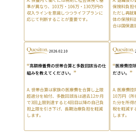
準が異なり、103万・106万・130万円の
保険料負担
収入ラインを意識しつつライフプランに
ただし再就
応じて判断することが重要です。
体の保険料
合は国保選
2026.02.10
“
“
高額療養費の世帯合算と多数回該当の仕
医療費控
”
”
組みを教えてください。
ださい。
A.
世帯合算は家族の医療費を合算し上限
A.
医療費控
超過分を給付、多数回該当は過去12か月
10万円（所
で3回上限到達すると4回目以降の自己負
た分を所得
担上限を引き下げ、長期治療負担を軽減
税を軽減す
します。
します。