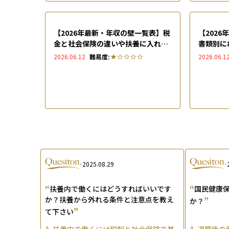
【2026年最新・年収の壁一覧表】税
【202
金と社会保険の違いや扶養に入れる
書類別に
ための手続きを解説
共働き・
2026.06.12
難易度:
2026.06.1
点も網羅
2025.08.29
“
“
扶養内で働くにはどうすればいいです
国民健康
か？扶養から外れる条件と注意点を教え
”
か？
”
て下さい
A.
扶養内で働くには税制と社会保険で基
A.
退職後の