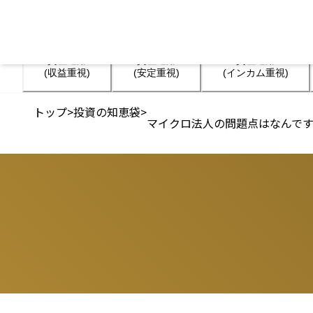
資産運用

資産運用

資産運用

(収益重視)
(安定重視)
(インカム重視)
トップ
>
投資の知恵袋
>
マイクロ法人の問題点はなんで