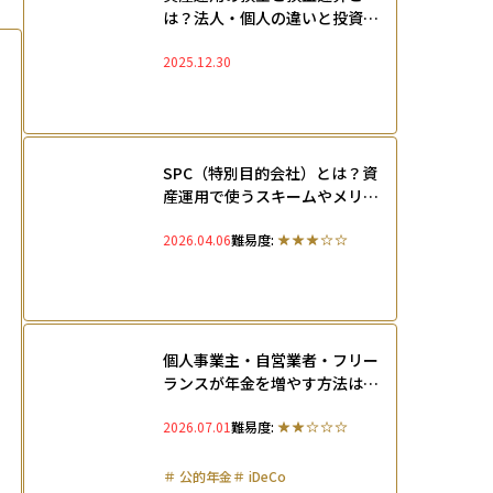
は？法人・個人の違いと投資損
失の取り扱いを徹底解説
2025.12.30
SPC（特別目的会社）とは？資
産運用で使うスキームやメリッ
ト・注意点を徹底解説
2026.04.06
難易度:
個人事業主・自営業者・フリー
ランスが年金を増やす方法は？
厚生年金の代わりとなる7つの
2026.07.01
難易度:
制度を解説
＃
公的年金
＃
iDeCo