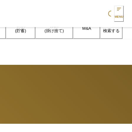
Loading...
MENU
保険

保険

M&A
検索する
(貯蓄)
(掛け捨て)