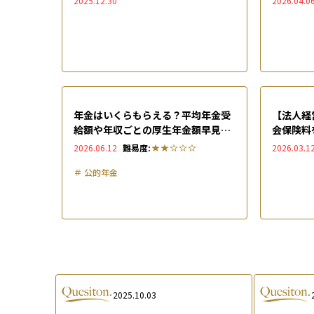
2025.12.30
2026.04.0
年金はいくらもらえる？平均年金受
【法人経
給額や年収ごとの厚生年金額早見
会保険料
表、何年で元が取れるのかを解説
キームを
2026.06.12
難易度:
2026.03.1
＃
公的年金
2025.10.03