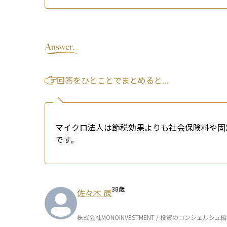
回答をひとことでまとめると...
マイクロ法人は節税効果よりも社会保険料や固
です。
38
歳
佐々木 辰
株式会社MONOINVESTMENT / 投資のコンシェルジュ