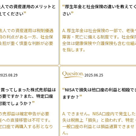
“
法人での資産運用のメリットと
厚生年金と社会保険の違いを教えて
”
”
えてください
さい
法人での資産運用は税制優遇
A.
厚生年金は社会保険の一部で、老後
用の利点がある一方、社会保
障害・死亡に備える制度です。社会保
負担が重く慎重な判断が必要
全体は健康保険や介護保険も含む仕組
を指します。
2025.08.29
2025.06.25
“
で買ってしまった株式売却益は
NISAで損失は他口座の利益と相殺で
必要ですか？また、特定口座
”
ますか？
”
可能でしょうか？
の売却益は確定申告が必要
A.
できません。NISA口座内で発生し
座への直接移管は不可です。
失は税務上「損失」と扱われず、特定
定口座で再購入する形となり
一般口座の利益とは損益通算できませ
ん。