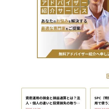
資産運用の損金と損益通算とは？法
SPC（
人・個人の違いと投資損失の取り扱
用で使う
いを徹底解説
点を徹底