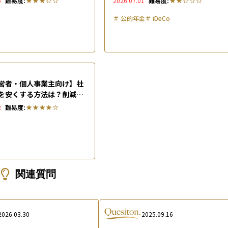
6
難易度:
2026.07.01
難易度:
＃
公的年金
＃
iDeCo
営者・個人事業主向け】社
を安くする方法は？削減ス
紹介
2
難易度:
関連質問
2026.03.30
2025.09.16