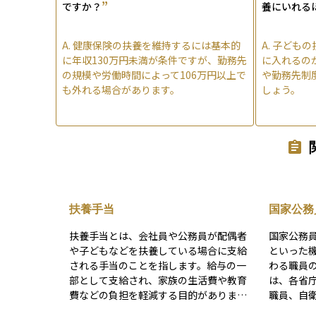
”
ですか？
養にいれる
A.
健康保険の扶養を維持するには基本的
A.
子どもの
に年収130万円未満が条件ですが、勤務先
に入れるの
の規模や労働時間によって106万円以上で
や勤務先制
も外れる場合があります。
しょう。
扶養手当
国家公務
扶養手当とは、会社員や公務員が配偶者
国家公務
や子どもなどを扶養している場合に支給
といった
される手当のことを指します。給与の一
わる職員
部として支給され、家族の生活費や教育
は、各省
費などの負担を軽減する目的がありま
職員、自
す。 支給額や対象となる扶養家族の範囲
務員は国