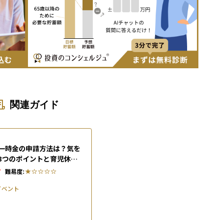
関連ガイド
一時金の申請方法は？気を
3つのポイントと育児休業
制度を解説
7
難易度:
イベント