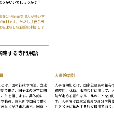
”
ほうがいいでしょうか？
扶養は税金面で収入が多い方
が有利です。ただし扶養手当
度も比較し総合的に判断しま
関連する専門用語
員
人事院規則
員とは、国の行政や司法、立法
人事院規則とは、国家公務員の給与
機関で働き、国全体の運営に関
務時間、休暇、服務などに関して、
のことを指します。具体的に
院が定める細かなルールのことを指
庁の職員、裁判所や国会で働く
す。人事院は国家公務員の身分や労
衛官などが含まれます。国家公
件を公正に管理する独立機関であり
の予算で給与が支払われ、公正
事院規則はその運用を具体的に示す