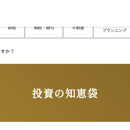
ライフ

節税
相続・贈与
不動産
プランニング
ますか？
投資の知恵袋