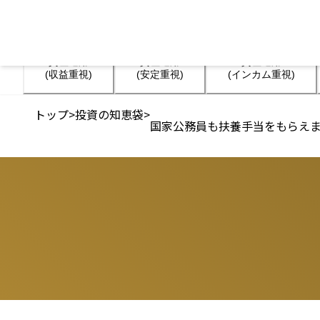
資産運用

資産運用

資産運用

(収益重視)
(安定重視)
(インカム重視)
トップ
>
投資の知恵袋
>
国家公務員も扶養手当をもらえ