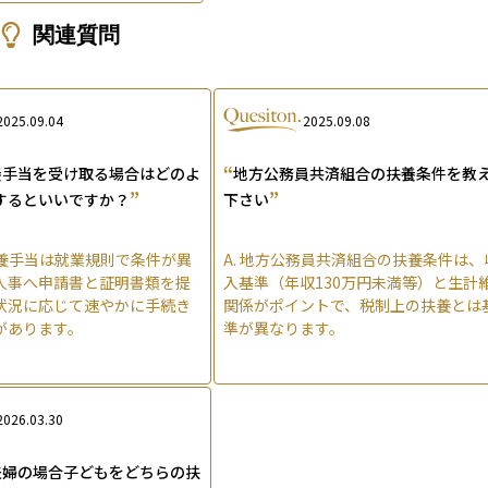
関連質問
2025.09.04
2025.09.08
“
養手当を受け取る場合はどのよ
地方公務員共済組合の扶養条件を教
”
”
するといいですか？
下さい
養手当は就業規則で条件が異
A.
地方公務員共済組合の扶養条件は、
人事へ申請書と証明書類を提
入基準（年収130万円未満等）と生計
状況に応じて速やかに手続き
関係がポイントで、税制上の扶養とは
があります。
準が異なります。
2026.03.30
夫婦の場合子どもをどちらの扶