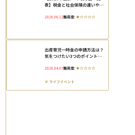
表】税金と社会保険の違いや扶
養に入れるための手続きを解説
2026.06.12
難易度:
出産育児一時金の申請方法は？
気をつけたい3つのポイントと
育児休業中の支援制度を解説
2026.04.07
難易度:
＃
ライフイベント