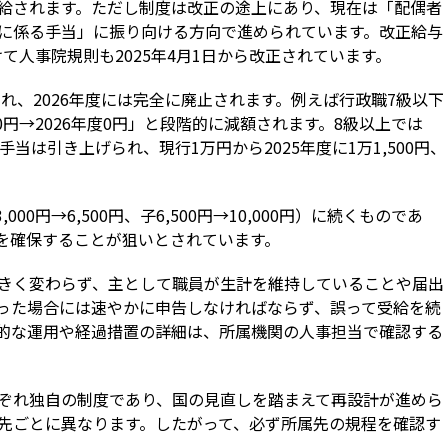
給されます。ただし制度は改正の途上にあり、現在は「配偶者
に係る手当」に振り向ける方向で進められています。改正給与
けて人事院規則も2025年4月1日から改正されています。
され、2026年度には完全に廃止されます。例えば行政職7級以下
000円→2026年度0円」と段階的に減額されます。8級以上では
当は引き上げられ、現行1万円から2025年度に1万1,500円、
00円→6,500円、子6,500円→10,000円）に続くものであ
を確保することが狙いとされています。
きく変わらず、主として職員が生計を維持していることや届出
った場合には速やかに申告しなければならず、誤って受給を続
的な運用や経過措置の詳細は、所属機関の人事担当で確認する
ぞれ独自の制度であり、国の見直しを踏まえて再設計が進めら
先ごとに異なります。したがって、必ず所属先の規程を確認す