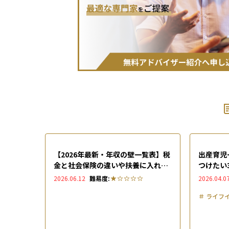
【2026年最新・年収の壁一覧表】税
出産育児
金と社会保険の違いや扶養に入れる
つけたい
ための手続きを解説
中の支援
2026.06.12
難易度:
2026.04.0
＃
ライフ