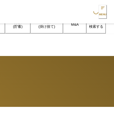
Loading...
MENU
保険

保険

M&A
検索する
(貯蓄)
(掛け捨て)