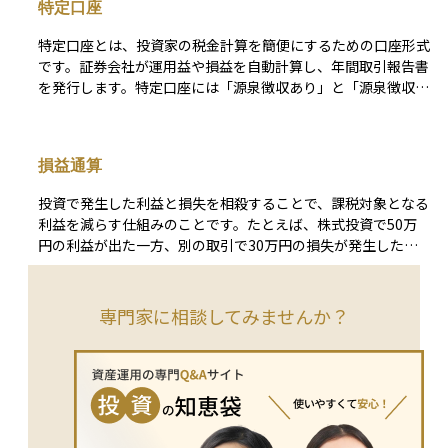
なります。
特定口座
ことが狙いです。つみたて投資枠を活用することで、運用益や
分配金にかかる税金がかからず、複利の効果を最大限に活かし
特定口座とは、投資家の税金計算を簡便にするための口座形式
ながら資産を増やしていくことができます。特に投資初心者に
です。証券会社が運用益や損益を自動計算し、年間取引報告書
とっては、少額から手軽に始められ、長く続けることで将来の
を発行します。特定口座には「源泉徴収あり」と「源泉徴収な
資金づくりに役立つ有効な制度です。
し」の2種類があり、「源泉徴収あり」を選択すれば、税金が
取引時点で自動的に納付されます。これにより、確定申告が不
要になるため、多くの投資家に利用されています。ただし、損
損益通算
益通算や損失の繰越控除を行う場合は確定申告が必要です。
投資で発生した利益と損失を相殺することで、課税対象となる
利益を減らす仕組みのことです。たとえば、株式投資で50万
円の利益が出た一方、別の取引で30万円の損失が発生した場
合、損益通算を行うことで、課税対象となる利益は50万円か
ら30万円を引いた20万円になります。この仕組みにより、納
める税金を減らすことが可能です。 損益通算が適用されるの
専門家に相談してみませんか？
は、同じ「所得区分」の中でのみです。たとえば、株式や投資
信託の譲渡損益や配当金などは「株式等の譲渡所得等」に分類
され、この範囲内で損益通算が可能です。ただし、不動産所得
や給与所得など、異なる所得区分間では基本的に通算できませ
ん。 さらに、株式投資の損失は、損益通算後も控除しきれな
い場合、翌年以降最長3年間繰り越して他の利益と相殺できま