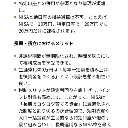
特定口座との併用が必須となり管理が煩雑
に。
NISAと他口座の損益通算は不可。たとえば
NISAで－10万円、特定口座で＋20万円でも＋
20万円だけに課税されます。
長期・積立におけるメリット
非課税期間が無期限化され、時間を味方にし
て複利成長を享受できる。
生涯枠1,800万円は「毎年一定額を積み上げ、
老後資金をつくる」という設計思想と相性が
良い。
税制メリットが確定利回りを底上げし、イン
フレ耐性も高めます。したがって、NISAは
「長期でコツコツ育てる資金」に最適化され
た制度と割り切るのが合理的で、短期売買や
大口一括投資が主目的なら特定口座や他の手
段と組み合わせ、長期運用ならNISA枠を最大