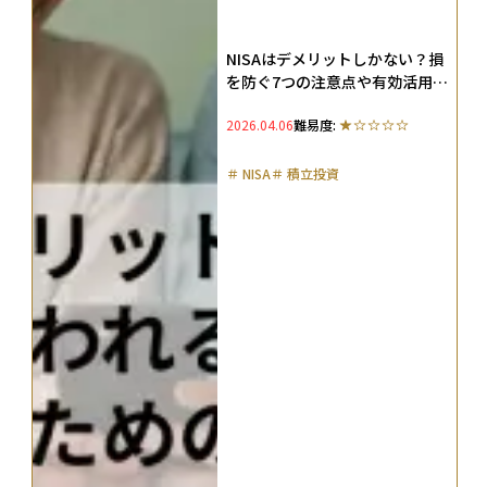
NISAはデメリットしかない？損
を防ぐ7つの注意点や有効活用に
向けた3つの対策を徹底解説
2026.04.06
難易度:
＃
NISA
＃
積立投資