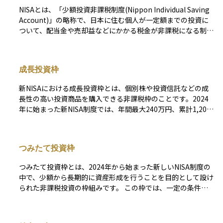
NISAとは、「少額投資非課税制度(Nippon Individual Saving
Account)」の略称で、日本に住む個人が一定額までの投資に
ついて、配当金や売却益などにかかる税金が非課税になる制度
です。通常、株式や投資信託などで得られる利益には約20％
の税金がかかりますが、NISA口座を使えばその税金がかから
ず、効率的に資産形成を行うことができます。2024年からは
成長投資枠
新しいNISA制度が始まり、「つみたて投資枠」と「成長投資
枠」の2つを併用できる仕組みとなり、非課税期間も無期限化
新NISAにおける成長投資枠とは、個別株や投資信託などの成
されました。年間の投資枠や口座の開設先は決められており、
長性の高い投資商品を購入できる非課税枠のことです。2024
原則として1人1口座しか持てません。NISAは投資初心者にも
年に始まった新NISA制度では、年間最大240万円、累計1,200
利用しやすい制度として広く普及しており、長期的な資産形成
万円まで投資が可能で、売却しても枠が復活しない「一生涯の
を支援する国の税制優遇措置のひとつです。
上限額」が設定されています。 成長投資枠では、主に上場株
式やETF、アクティブ型の投資信託などが対象となり、比較的
つみたて投資枠
リスクを取りながら資産を増やしたい投資家向けの仕組みにな
っています。一方で、レバレッジ型や一部の毎月分配型投資信
つみたて投資枠とは、2024年から始まった新しいNISA制度の
託など、一部のリスクが高い商品は対象外となるため注意が必
中で、少額から長期的に資産形成を行うことを目的として設け
要です。 つみたて投資枠と併用でき、両方を活用すれば年間
られた非課税投資の枠組みです。 この枠では、一定の条件を
最大360万円の投資が可能です。成長投資枠を活用すること
満たした投資信託などの商品に対して、年間最大120万円まで
で、中長期的な資産形成を非課税で行うことができ、売却益や
の投資額が非課税の対象となります。毎月コツコツと積み立て
配当金に税金がかからないため、資産を効率的に増やす手段と
るスタイルの投資に向いており、長期的な資産形成を支援する