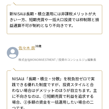
新NISAは長期・積立運用には非課税メリットが大
きい一方、短期売買や一括大口投資では枠制限と損
益通算不可が制約となり不向きです。
38
歳
佐々木 辰
株式会社MONOINVESTMENT / 投資のコンシェルジュ編集長
NISAは「長期・積立・分散」を税負担ゼロで実
践できる優れた制度ですが、投資スタイルと合
わない場合はデメリットのほうが目立ちます。主
に不向きなのは、①短期売買で利益を追求する
場合、②多額の資金を一括運用したい場合の二
つです。