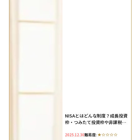
NISAとはどんな制度？成長投資
枠・つみたて投資枠や非課税枠
が再利用できる仕組みを徹底解
2025.12.30
難易度:
説