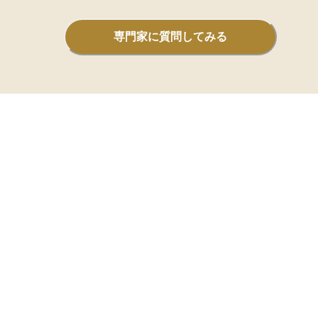
を重視する人や、実物資産への
心があるものの手間やコストを
専門家に質問してみる
人にとって、有力な選択肢とな
用手段の一つです。