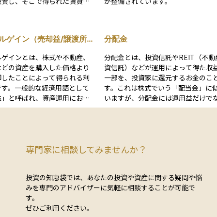
投資し、そこで得られた賃貸収
が整備されています。
を分配する金融商品です。 RE
取引所に上場されており、株式
うに市場で売買できます。その
ルゲイン（売却益/譲渡所
分配金
常の不動産投資と比べて流動性
少額から手軽に不動産投資を始
ルゲインとは、株式や不動産、
分配金とは、投資信託やREIT（不動
大きな特徴です。 投資家
などの資産を購入した価格より
資信託）などが運用によって得た収
Tを通じて間接的にさまざまな不
却したことによって得られる利
一部を、投資家に還元するお金のこ
オーナー」となり、不動産運用
です。一般的な経済用語として
す。これは株式でいう「配当金」に
よる安定した収益（インカムゲ
益」と呼ばれ、資産運用におけ
いますが、分配金には運用益だけで
得ることができます。しかも、
ひとつとして広く使われていま
く、元本の一部が含まれることもあ
動産を所有するわけではないの
の税法においては、このキャピ
す。そのため、分配金を受け取るた
の管理や修繕といった手間がか
ンは「譲渡所得」として分類さ
自分の投資元本が少しずつ減ってい
点も魅力です。また、複数の物
申告などで所得として扱われま
能性もあるという点に注意が必要で
投資しているため、リスクを抑
専門家に相談してみませんか？
り、経済的な意味ではキャピタ
分配金の有無や頻度は投資信託の商
収益を狙える点も人気の理由で
と譲渡所得は同様の概念を指し
とに異なり、毎月、半年ごと、年に
前者が広義の利益、後者が課税
などさまざまです。投資初心者にと
動向、経済環境の変化などの影
投資の知恵袋では、あなたの投資や資産に関する疑問や悩
ての所得という違いがありま
は、「お金が戻ってくる」という安
ます。特に金利が上昇すると、R
みを専門のアドバイザーに気軽に相談することが可能で
の成果を判断したり、税金を計
がありますが、長期的な資産形成を
格が下がる傾向があるため、市場
す。
するうえで、両者の使われ方を
るうえでは、分配金の出し方やその
期的にチェックしながら投資判
ぜひご利用ください。
解することが大切です。
をしっかり理解することが大切です
要です。 REITは、安定