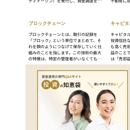
ティトークン）を発行し、資金調達を行
不動産に
う手法です。 例えば、不動産STOとは、
入や売却益
不動産を小口化し、「セキュリティトー
ITは証券
クン」として発行・販売する仕組みで
と同じよ
ブロックチェーン
キャピタ
す。 ブロックチェーン技術を活用するこ
ため、通
得）
とで、従来の不動産投資よりも透明性が
が高く、
ブロックチェーンとは、取引の記録を
キャピタ
高まり、取引が効率化されます。これに
められるのが
「ブロック」という単位でまとめて、そ
投資信託
より、少額から不動産投資に参加できる
は、REI
れを鎖のようにつなげて保存していく仕
も高く売
機会が広がっています。
動産の「
組みのことを指します。この技術の最大
益のこと
のプロに
の特徴は、特定の管理者がいなくても、
は「売却
イン）を
みんなで記録を共有・確認できる点にあ
る収益の
実物の不
ります。たとえば、仮想通貨の取引記録
す。日本
で、物件
はこのブロックチェーン上に保存されて
タルゲイ
からない
おり、誰でもその履歴を見ることができ
れ、確定
件に分散
ます。記録が一度保存されると、改ざん
す。つま
えながら
が非常に難しくなるため、安全性と透明
ルゲイン
す。 一方で、REITの価格は、不動産市況
性に優れています。投資の世界では、仮
ますが、
や金利の
想通貨の基盤として知られており、近年
対象とし
響を受け
は金融や不動産、証券などさまざまな分
す。投資
EITの価
野でも注目されています。投資初心者に
算したり
環境を定
とっては、まず仮想通貨の仕組みを理解
正しく理
断を行うことが重