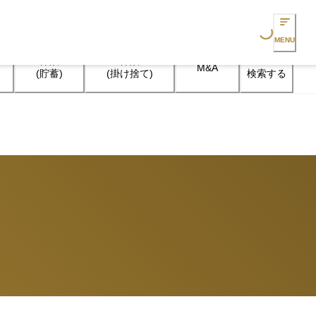
Loading...
MENU
保険

保険

M&A
検索する
(貯蓄)
(掛け捨て)