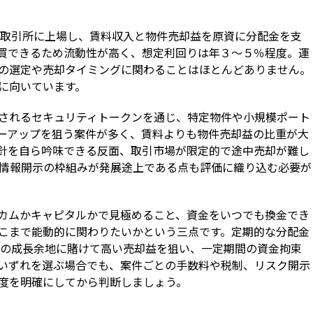
証券取引所に上場し、賃料収入と物件売却益を原資に分配金を支
買できるため流動性が高く、想定利回りは年３〜５％程度。運
の選定や売却タイミングに関わることはほとんどありません。
に向いています。
行されるセキュリティトークンを通じ、特定物件や小規模ポート
ーアップを狙う案件が多く、賃料よりも物件売却益の比重が大
針を自ら吟味できる反面、取引市場が限定的で途中売却が難し
・情報開示の枠組みが発展途上である点も評価に織り込む必要が
カムかキャピタルかで見極めること、資金をいつでも換金でき
こまで能動的に関わりたいかという三点です。定期的な分配金
物件の成長余地に賭けて高い売却益を狙い、一定期間の資金拘束
。いずれを選ぶ場合でも、案件ごとの手数料や税制、リスク開示
度を明確にしてから判断しましょう。