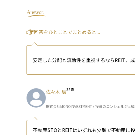
回答をひとことでまとめると...
安定した分配と流動性を重視するならREIT、
38
歳
佐々木 辰
株式会社MONOINVESTMENT / 投資のコンシェルジュ
不動産STOとREITはいずれも少額で不動産