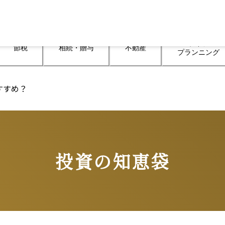
ライフ

節税
相続・贈与
不動産
プランニング
すすめ？
投資の知恵袋