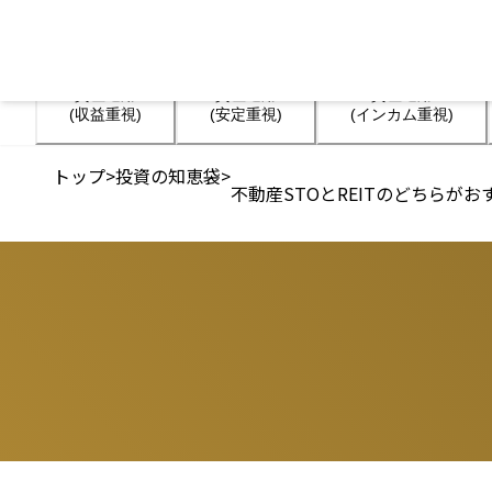
資産運用

資産運用

資産運用

(収益重視)
(安定重視)
(インカム重視)
トップ
>
投資の知恵袋
>
不動産STOとREITのどちらがお