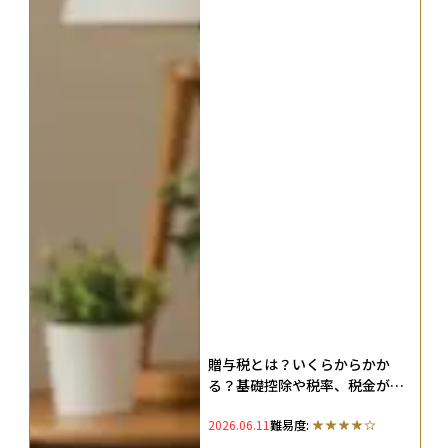
贈与税とは？いくらからかか
る？基礎控除や税率、税金がか
からない方法も紹介（2026年
2026.06.11
難易度:
版）