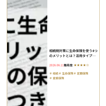
相続税対策に生命保険を使う4つ
のメリットとは？活用タイプ別
の保険の選び方や注意点を実例
2026.06.11
難易度:
つきで徹底ガイド
＃
相続
＃
生命保険
＃
定期保険
＃
変額保険