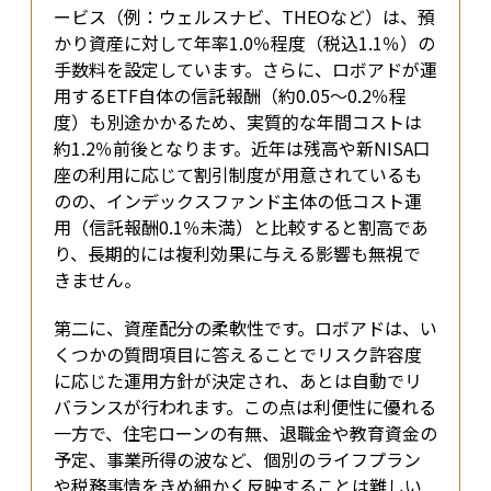
ービス（例：ウェルスナビ、THEOなど）は、預
かり資産に対して年率1.0％程度（税込1.1％）の
手数料を設定しています。さらに、ロボアドが運
用するETF自体の信託報酬（約0.05〜0.2％程
度）も別途かかるため、実質的な年間コストは
約1.2％前後となります。近年は残高や新NISA口
座の利用に応じて割引制度が用意されているも
のの、インデックスファンド主体の低コスト運
用（信託報酬0.1％未満）と比較すると割高であ
り、長期的には複利効果に与える影響も無視で
きません。
第二に、資産配分の柔軟性です。ロボアドは、い
くつかの質問項目に答えることでリスク許容度
に応じた運用方針が決定され、あとは自動でリ
バランスが行われます。この点は利便性に優れる
一方で、住宅ローンの有無、退職金や教育資金の
予定、事業所得の波など、個別のライフプラン
や税務事情をきめ細かく反映することは難しい