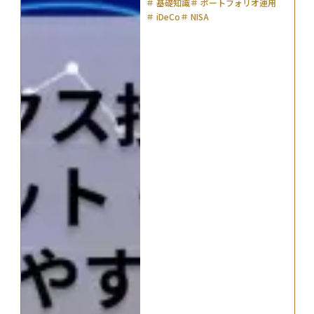
＃
基礎知識
＃
ポートフォリオ運用
＃
iDeCo
＃
NISA