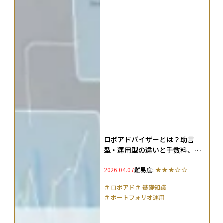
ロボアドバイザーとは？助言
型・運用型の違いと手数料、お
すすめのサービスを比較して解
2026.04.07
難易度:
説
＃
ロボアド
＃
基礎知識
＃
ポートフォリオ運用