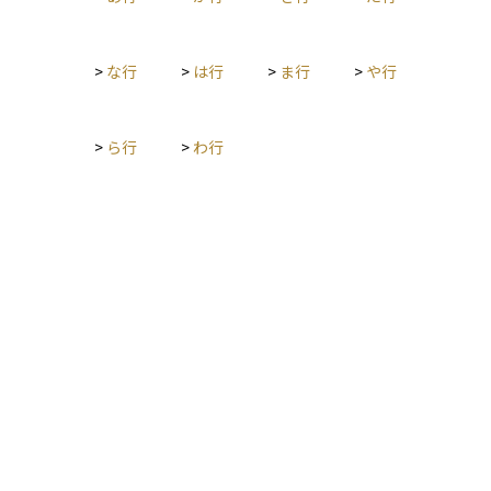
全体のリスクを軽減することが可能です。投資を行う際には、
元本割れリスクを十分理解し、自身のリスク許容度に合った商
品選びを行うことが求められます。
>
な行
>
は行
>
ま行
>
や行
>
ら行
>
わ行