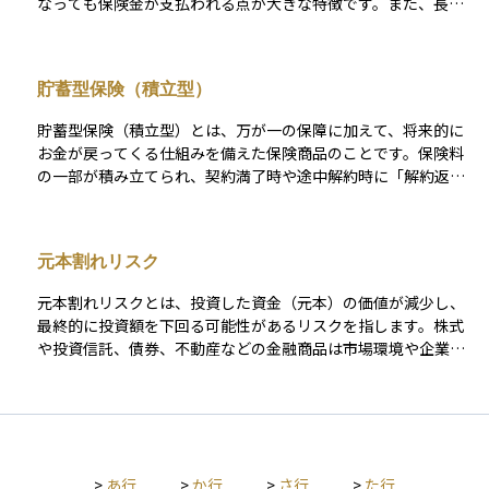
なっても保険金が支払われる点が大きな特徴です。また、長く
契約を続けることで、解約した際に戻ってくるお金である「解
約返戻金」も一定程度蓄積されるため、保障と同時に資産形成
の手段としても利用されます。 保険料は一定期間で払い終える
貯蓄型保険（積立型）
ものや、生涯支払い続けるものなど、契約によってさまざまで
す。遺族への経済的保障を目的に契約されることが多く、老後
貯蓄型保険（積立型）とは、万が一の保障に加えて、将来的に
の資金準備や相続対策としても活用されます。途中で解約する
お金が戻ってくる仕組みを備えた保険商品のことです。保険料
と、払い込んだ金額よりも少ない返戻金しか戻らないこともあ
の一部が積み立てられ、契約満了時や途中解約時に「解約返戻
るため、長期の視点で加入することが前提となる保険です。
金」や「満期保険金」として受け取れるようになっています。
代表的な商品には、終身保険、養老保険、学資保険などがあ
り、保険としての安心を持ちながら、同時に資産形成も行える
元本割れリスク
のが特徴です。特に、教育資金や老後資金の準備、相続対策な
ど、目的を持った長期の計画に活用されます。 「掛け捨て型保
元本割れリスクとは、投資した資金（元本）の価値が減少し、
険」と異なり、支払った保険料が将来的に戻ってくるため、保
最終的に投資額を下回る可能性があるリスクを指します。株式
険と貯金の“ハイブリッド”として位置づけられる商品です。た
や投資信託、債券、不動産などの金融商品は市場環境や企業業
だし、途中解約すると元本割れするリスクがあるほか、運用利
績、金利動向などの影響を受けるため、価格が変動し、元本を
回りが低めに抑えられていることが多いため、目的と期間をし
下回ることがあります。特に、株式市場の暴落や景気後退時に
っかり考えて加入することが大切です。 保障と貯蓄を1つの仕
は元本割れのリスクが高まります。 このリスクを抑えるために
組みで両立させたい人にとって、計画的な資産形成の手段とし
は、分散投資や長期投資を活用し、リスク許容度に応じた運用
て有効な選択肢のひとつです。
を行うことが重要です。また、定期預金や個人向け国債などの
>
あ行
>
か行
>
さ行
>
た行
元本保証型の商品と、リスク資産を組み合わせることで、資産