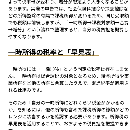
よって税率帯が変わり、増分が想定より大きくなることが
あります。実際の申告では、社会保険料控除や扶養控除な
どの所得控除の有無で課税所得が変わるため、同じ受取額
でも税額は前後しますが、「一時所得→課税対象額→合算
→増分」という流れで整理すると、自分の税負担を概算し
やすくなります。
一時所得の税率と「早見表」
一時所得には「一律◯%」という固定の税率は存在しませ
ん。一時所得は総合課税の対象となるため、給与所得や事
業所得など他の所得と合算したうえで、累進税率が適用さ
れる仕組みです。
そのため「自分の一時所得にどれくらい税金がかかるの
か」を知るには、他の所得も含めた課税所得の総額がどの
レンジに該当するかを確認する必要があります。所得税の
早見表を活用することで、おおよその税負担を把握できま