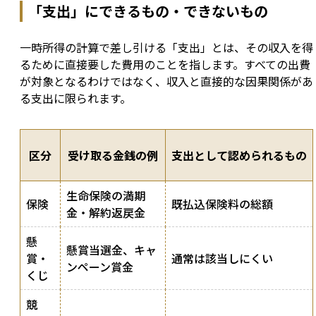
「支出」にできるもの・できないもの
一時所得の計算で差し引ける「支出」とは、その収入を得
るために直接要した費用のことを指します。すべての出費
が対象となるわけではなく、収入と直接的な因果関係があ
る支出に限られます。
区分
受け取る金銭の例
支出として認められるもの
生命保険の満期
保険
既払込保険料の総額
金・解約返戻金
懸
懸賞当選金、キャ
賞・
通常は該当しにくい
ンペーン賞金
くじ
競