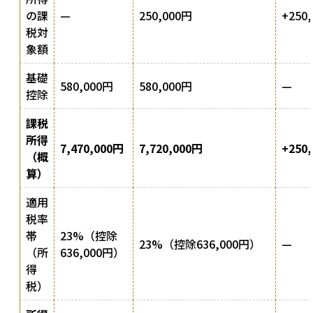
の課
—
250,000円
+250
税対
象額
基礎
580,000円
580,000円
—
控除
課税
所得
7,470,000円
7,720,000円
+250
（概
算）
適用
税率
帯
23%（控除
23%（控除636,000円）
—
（所
636,000円）
得
税）