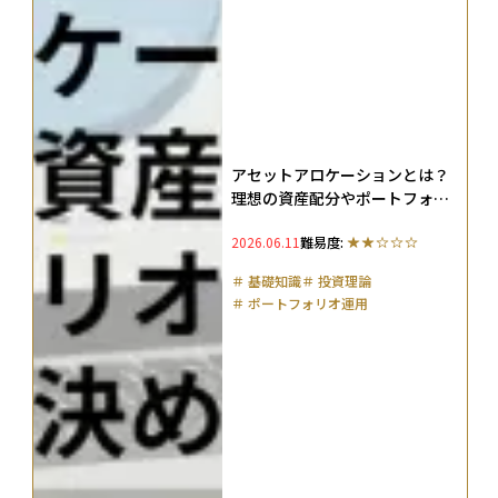
アセットアロケーションとは？
理想の資産配分やポートフォリ
オとの違い、年代別の決め方を
2026.06.11
難易度:
解説
＃
基礎知識
＃
投資理論
＃
ポートフォリオ運用