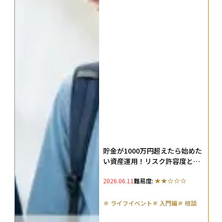
貯金が1000万円超えたら始めた
い資産運用！リスク許容度と年
代別に投資戦略を解説
2026.06.11
難易度:
＃
ライフイベント
＃
入門編
＃
相談