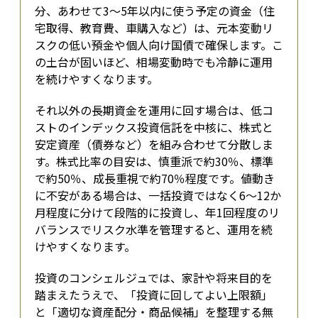
分、あわせて3〜5年以内に使う予定の資金（住
宅取得、教育費、車購入など）は、元本変動リ
スクの低い預金や個人向け国債で確保します。こ
の土台が固いほど、相場変動時でも冷静に運用
を続けやすくなります。
それ以外の長期資金を運用に回す場合は、低コ
ストのインデックス投資信託を中核に、株式と
安定資産（債券など）を組み合わせて分散しま
す。株式比率の目安は、慎重派で約30％、標準
で約50％、成長重視で約70％程度です。値動き
に不安がある場合は、一括投資ではなく6〜12か
月程度に分けて段階的に投資し、年1回程度のリ
バランスでリスク水準を管理すると、運用を続
けやすくなります。
投資のコンシェルジュでは、家計や将来目的を
踏まえたうえで、「投資に回してよい上限額」
と「適切な資産配分・商品候補」を整理する無