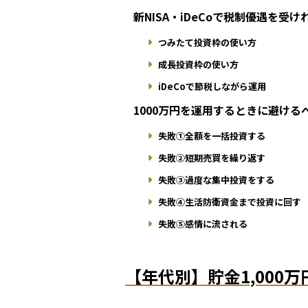
新NISA・iDeCoで税制優遇を受
つみたて投資枠の使い方
成長投資枠の使い方
iDeCoで節税しながら運用
1000万円を運用するときに避ける
失敗①全額を一括投資する
失敗②短期売買を繰り返す
失敗③過度な集中投資をする
失敗④生活防衛資金まで投資に回す
失敗⑤感情に流される
【年代別】貯金1,000