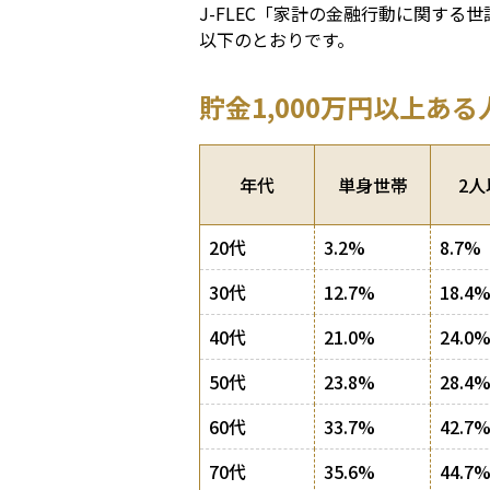
J-FLEC「家計の金融行動に関する
以下のとおりです。
貯金1,000万円以上あ
年代
単身世帯
2
20代
3.2%
8.7%
30代
12.7%
18.4
40代
21.0%
24.0
50代
23.8%
28.4
60代
33.7%
42.7
70代
35.6%
44.7