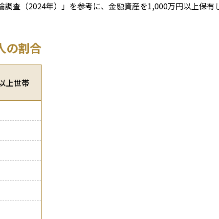
世論調査（2024年）」を参考に、金融資産を1,000万円以上
る人の割合
人以上世帯
%
%
%
%
%