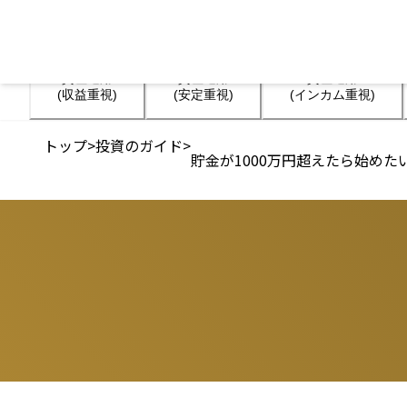
資産運用

資産運用

資産運用

(収益重視)
(安定重視)
(インカム重視)
トップ
>
投資のガイド
>
貯金が1000万円超えたら始め