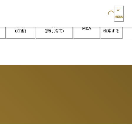
Loading...
MENU
保険

保険

M&A
検索する
(貯蓄)
(掛け捨て)