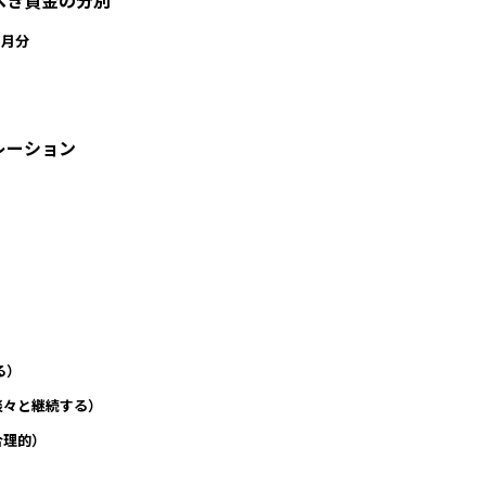
べき資金の分別
カ月分
レーション
る）
淡々と継続する）
合理的）
）