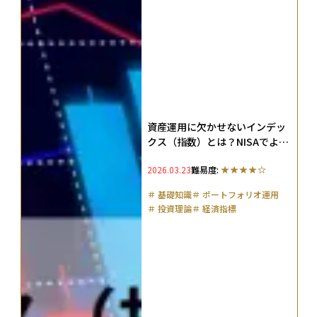
資産運用に欠かせないインデッ
クス（指数）とは？NISAでよく
見る理由と投資での使われ方を
2026.03.23
難易度:
解説
＃
基礎知識
＃
ポートフォリオ運用
＃
投資理論
＃
経済指標