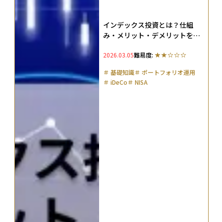
インデックス投資とは？仕組
み・メリット・デメリットをわ
かりやすく解説
2026.03.05
難易度:
＃
基礎知識
＃
ポートフォリオ運用
＃
iDeCo
＃
NISA