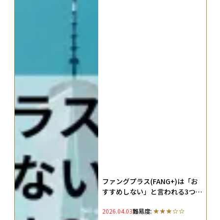
ファングプラス(FANG+)は「お
すすめしない」と言われる3つの
理由とは？指数の特徴や構成銘
2026.04.03
難易度:
柄10社も徹底解説