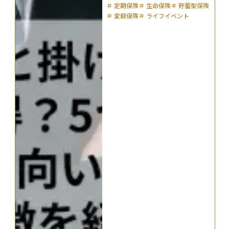
＃
定期保険
＃
生命保険
＃
貯蓄型保険
＃
変額保険
＃
ライフイベント