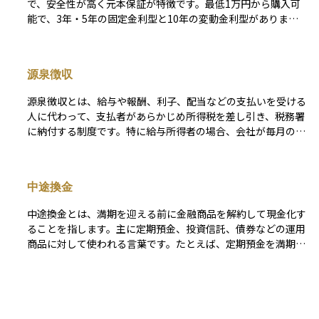
で、安全性が高く元本保証が特徴です。最低1万円から購入可
能で、3年・5年の固定金利型と10年の変動金利型がありま
す。変動金利型は半年ごとに金利が見直され、市場金利の上昇
に伴い受取利息が増加するメリットがあります。 一方、株式
投資ほどの高いリターンは期待できず、インフレ時には実質的
源泉徴収
な資産価値が目減りする可能性があります。また、購入後1年
間は中途換金ができず、その後の換金時には直前2回分の利子
源泉徴収とは、給与や報酬、利子、配当などの支払いを受ける
相当額が差し引かれる点に注意が必要です。銀行預金より高い
人に代わって、支払者があらかじめ所得税を差し引き、税務署
金利を求めるが、リスクを避けたい投資初心者や安全資産を確
に納付する制度です。特に給与所得者の場合、会社が毎月の給
保したい方に適した商品です。
与から所得税を控除し、年末調整で過不足を精算します。 こ
の制度の目的は、税金の徴収を確実に行い、納税者の負担を軽
減することです。例えば、会社員は確定申告を行わずに納税が
中途換金
完了するケースが多くなります。ただし、個人事業主や一定の
副収入がある人は、源泉徴収された金額を基に確定申告が必要
中途換金とは、満期を迎える前に金融商品を解約して現金化す
になることがあります。 また、配当金や利子の源泉徴収税率
ることを指します。主に定期預金、投資信託、債券などの運用
は原則20.315%（所得税15.315%＋住民税5%）ですが、金融
商品に対して使われる言葉です。たとえば、定期預金を満期前
商品によって異なる場合があるため、事前に確認が必要です。
に解約する場合は、中途換金となり、当初約束されていた利息
よりも低い利率で再計算されたり、場合によっては手数料が発
生したりします。投資信託や債券でも、市場の状況によっては
新NISA
元本割れとなることがあり、中途換金にはリスクが伴います。
そのため、資産運用を行う際は、資金をいつ使う予定なのかを