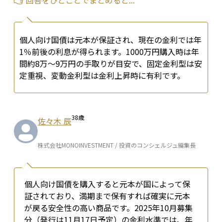
回答をひとことでまとめると...
個人向け国債は元本が保証され、現在の金利では年
1％前後の利息が得られます。1000万円購入時は年
間約8万〜9万円の手取りが目安で、固定金利型は安
定重視、変動金利型は金利上昇時に有利です。
38
歳
佐々木 辰
株式会社MONOINVESTMENT / 投資のコンシェルジュ編集長
個人向け国債を購入すると元本が国によって保
証されており、満期まで保有すれば確実に元本
が戻る安全性の高い商品です。2025年10月募集
分（発行は11月17日予定）の金利水準では、年