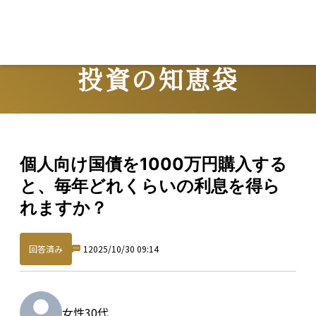
Lo
投資の知恵袋
Question
個人向け国債を1000万円購入する
と、毎年どれくらいの利息を得ら
れますか？
回答済み
1
2025/10/30 09:14
女性
30代