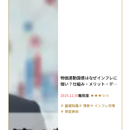
物価連動国債はなぜインフレに
強い？仕組み・メリット・デメ
リットを徹底解説
2025.12.30
難易度:
＃
基礎知識
＃
債券
＃
インフレ対策
＃
資産寿命