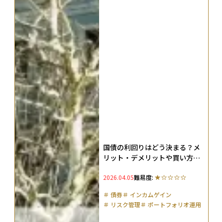
国債の利回りはどう決まる？メ
リット・デメリットや買い方、
知っておくべきリスクも解説
2026.04.05
難易度:
＃
債券
＃
インカムゲイン
＃
リスク管理
＃
ポートフォリオ運用