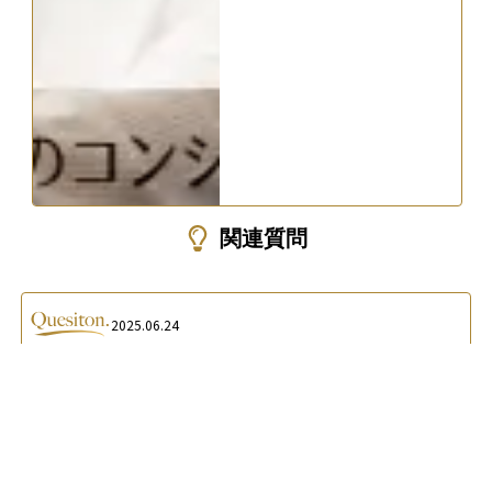
関連質問
2025.06.24
“
ドルコスト平均法の仕組みと、iDeCoやつみたてNISAで使う
”
メリットを初心者向けに知りたい
A.
ドルコスト平均法は毎月一定額を投資し、価格変動を平準
化できる手法です。iDeCoやつみたてNISAと相性が良く、初心