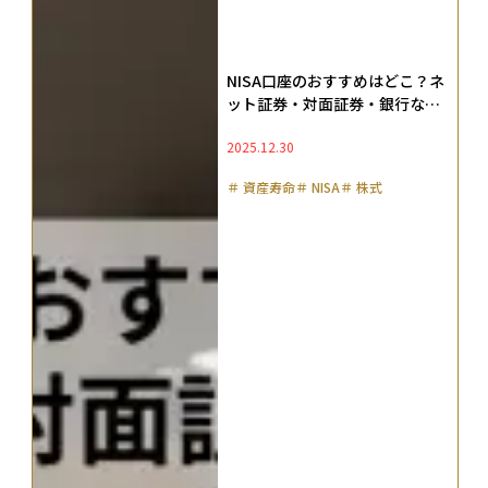
NISA口座のおすすめはどこ？ネ
ット証券・対面証券・銀行など
のメリット・デメリットを徹底
2025.12.30
比較
＃
資産寿命
＃
NISA
＃
株式