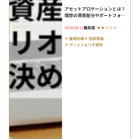
アセットアロケーションとは？
理想の資産配分やポートフォリ
オとの違い、年代別の決め方を
2026.06.11
難易度:
解説
＃
基礎知識
＃
投資理論
＃
ポートフォリオ運用