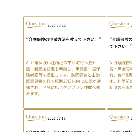
2026.03.22
“
”
“
介護保険の申請方法を教えて下さい。
介護保険
て下さい。
A.
介護保険は住所地の市区町村へ要介
A.
介護保険
護・要支援認定を申請し、申請書・被保
得・年金等
険者証等を提出します。訪問調査と主治
れ、毎年8
医意見書を経て原則30日以内に結果が通
す。利用前
知され、区分に応じケアプラン作成へ進
制度の有無
みます。
2026.03.16
“
“