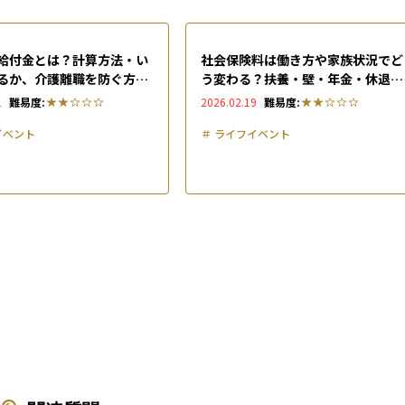
給付金とは？計算方法・い
社会保険料は働き方や家族状況でど
るか、介護離職を防ぐ方法
う変わる？扶養・壁・年金・休退職
でいつ・どれだけ負担が変わるかを
1
難易度:
2026.02.19
難易度:
解説
イベント
＃
ライフイベント