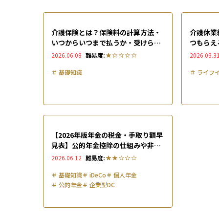
介護保険とは？保険料の計算方法・
介護休業
いつからいつまで払うか・受けられ
つもらえ
るサービスまで全解説
まで解説
2026.06.08
難易度:
2026.03.3
＃
基礎知識
＃
ライフ
【2026年版年金の税金・手取り額早
見表】公的年金控除の仕組みや非課
税ラインをわかりやすく解説
2026.06.12
難易度:
＃
基礎知識
＃
iDeCo
＃
個人年金
＃
公的年金
＃
企業型DC