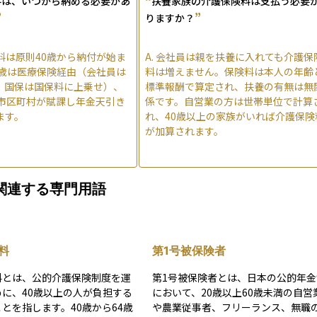
料は、いつから納める必要があ
扶養家族の介護保険料は支払う必要
”
”
りますか？
料は原則40歳から納付が始ま
A.
会社員は親を扶養に入れても介護保
4歳は医療保険経由（会社員は
料は増えません。保険料は本人の年齢
、国保は国保料に上乗せ）、
標準報酬で算定され、扶養の有無は無
は市区町村が賦課し年金天引き
係です。自営業の方は世帯単位で計算
ます。
れ、40歳以上の家族がいれば介護保険
が加算されます。
関連する専門用語
料
第1号被保険者
料とは、公的介護保険制度を運
第1号被保険者とは、日本の公的年金
に、40歳以上の人が負担する
において、20歳以上60歳未満の自営
とを指します。40歳から64歳
や農業従事者、フリーランス、無職