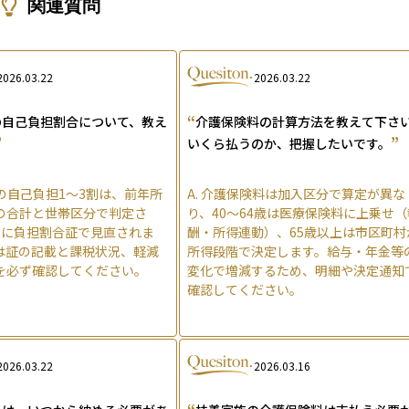
関連質問
2026.03.22
2026.03.22
“
の自己負担割合について、教え
介護保険料の計算方法を教えて下さ
”
”
いくら払うのか、把握したいです。
の自己負担1〜3割は、前年所
A.
介護保険料は加入区分で算定が異な
の合計と世帯区分で判定さ
り、40〜64歳は医療保険料に上乗せ（
月に負担割合証で見直されま
酬・所得連動）、65歳以上は市区町村
は証の記載と課税状況、軽減
所得段階で決定します。給与・年金等
を必ず確認してください。
変化で増減するため、明細や決定通知
確認してください。
2026.03.22
2026.03.16
“