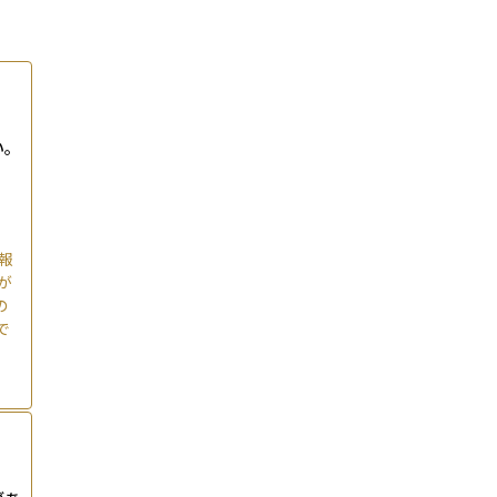
い。
報
が
の
で