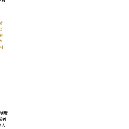
があ
険
と
関
さ
料
制度
業者
の人