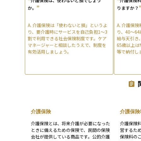
介護保険は、使わないと損でしょう
介護保険
”
か。
りますか？
A.
介護保険は「使わないと損」というよ
A.
介護保険
り、要介護時にサービスを自己負担1〜3
り、40〜6
割で利用できる社会保険制度です。ケア
給与天引き
マネージャーと相談したうえで、制度を
65歳以上
有効活用しましょう。
等で納付し
介護保険
介護保険
介護保険とは、将来介護が必要になった
介護保険
ときに備えるための保険で、民間の保険
営するため
会社が提供している商品です。公的介護
保険料のこ