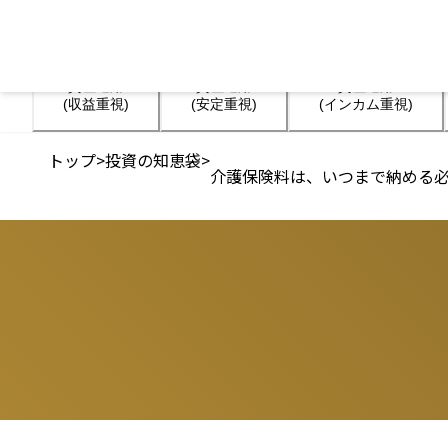
資産運用

資産運用

資産運用

(収益重視)
(安定重視)
(インカム重視)
トップ
>
投資の知恵袋
>
介護保険料は、いつまで納める