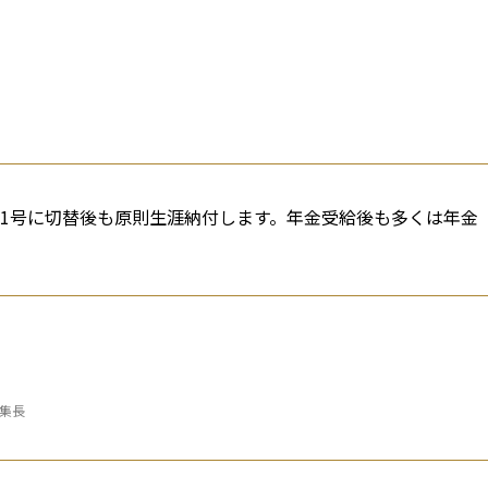
第1号に切替後も原則生涯納付します。年金受給後も多くは年金
。
編集長