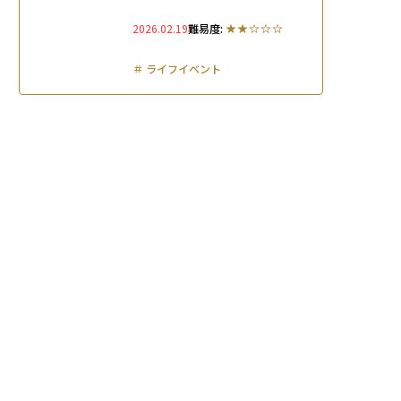
金・休退職でいつ・どれだけ負
2026.02.19
難易度:
担が変わるかを解説
＃
ライフイベント