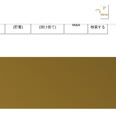
Loading...
MENU
保険

保険

M&A
検索する
(貯蓄)
(掛け捨て)