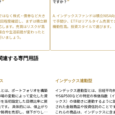
”
”
？
ですか？
ではなく株式・債券など大き
A.
インデックスファンドは積立NISA
1回程度確認し、まずは積立額
で手間少、ETFはリアルタイム売買で
応します。売買はリスクが高
機動性高。投資スタイルで選びます。
場合や生活前提が変わったと
行いましょう。
関連する専門用語
ス
インデックス連動型
スとは、ポートフォリオを構築
インデックス連動型とは、日経平均
市場の変動によって変化した資
やS&P500などの特定の株価指数（
率を当初設定した目標比率に戻
ックス）の値動きに連動するように
的には、値上がり
された金融商品や投資信託のことで
や銘柄を売却し、値下がりした
これらの商品は、インデックスに含