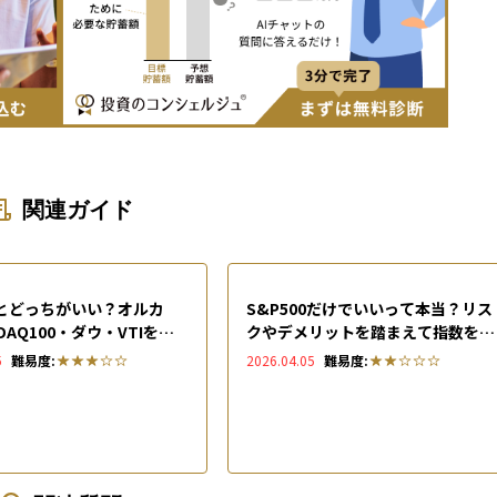
関連ガイド
00とどっちがいい？オルカ
S&P500だけでいいって本当？リス
DAQ100・ダウ・VTIを徹
クやデメリットを踏まえて指数を正
しく活用する方法を徹底解説
5
難易度:
2026.04.05
難易度: