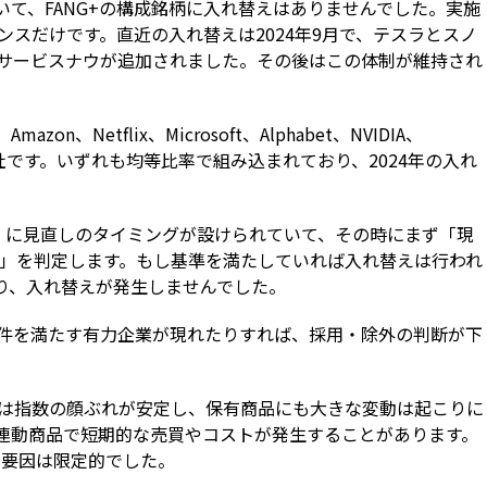
いて、FANG+の構成銘柄に入れ替えはありませんでした。実施
スだけです。直近の入れ替えは2024年9月で、テスラとスノ
サービスナウが追加されました。その後はこの体制が維持され
on、Netflix、Microsoft、Alphabet、NVIDIA、
rikeの10社です。いずれも均等比率で組み込まれており、2024年の入れ
2月）に見直しのタイミングが設けられていて、その時にまず「現
か」を判定します。もし基準を満たしていれば入れ替えは行われ
たり、入れ替えが発生しませんでした。
件を満たす有力企業が現れたりすれば、採用・除外の判断が下
は指数の顔ぶれが安定し、保有商品にも大きな変動は起こりに
連動商品で短期的な売買やコストが発生することがあります。
た要因は限定的でした。