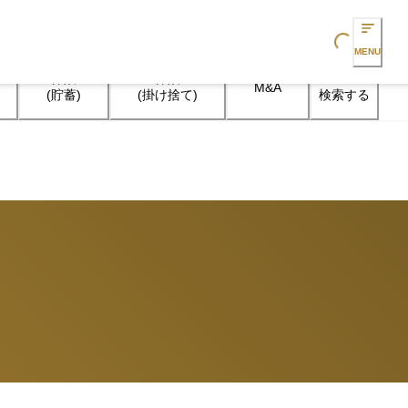
Loading...
MENU
保険

保険

M&A
検索する
(貯蓄)
(掛け捨て)