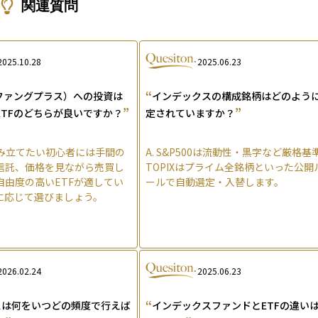
関連質問
2025.10.28
2025.06.23
“
（ファングプラス）への投資は
インデックスの構成銘柄はどのよう
”
”
ETFのどちらが良いですか？
定されていますか？
み立てたい初心者には手間の
A.
S&P500は流動性・黒字など厳格基
信託、価格を見ながら売買し
TOPIXはプライム全銘柄といった公開
自由度の高いETFが適してい
ールで自動選定・入替します。
に応じて選びましょう。
2026.02.24
2025.06.23
“
スは何をいつどの頻度で行えば
インデックスファンドとETFの違い