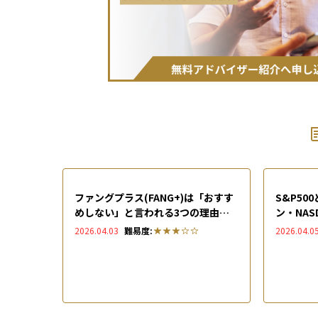
ファングプラス(FANG+)は「おすす
S&P5
めしない」と言われる3つの理由と
ン・NAS
は？指数の特徴や構成銘柄10社も徹
底比較
2026.04.03
難易度:
2026.04.0
底解説