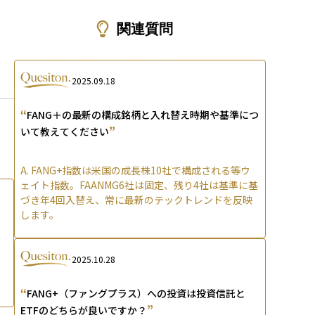
ons
関連質問
2025.09.18
“
FANG＋の最新の構成銘柄と入れ替え時期や基準につ
”
いて教えてください
A.
FANG+指数は米国の成長株10社で構成される等ウ
ェイト指数。FAANMG6社は固定、残り4社は基準に基
づき年4回入替え、常に最新のテックトレンドを反映
します。
2025.10.28
“
FANG+（ファングプラス）への投資は投資信託と
”
ETFのどちらが良いですか？