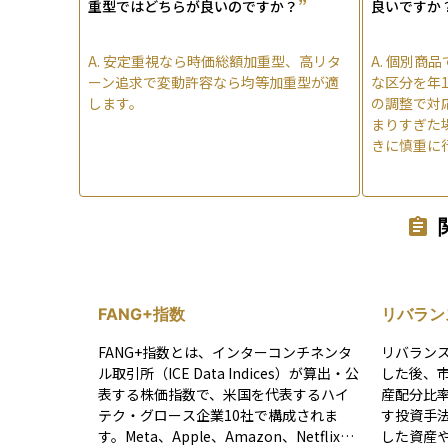
”
重型ではどちらが良いのですか？
良いですか
A.
安定重視なら時価総額加重型、高リタ
A.
個別商品
ーン追求で変動許容なら均等加重型が適
な区分を年
します。
の調整で対
まりすぎた
きに慎重に
FANG+指数
リバラン
FANG+指数とは、インターコンチネンタ
リバラン
ル取引所（ICE Data Indices）が算出・公
した後、
表する株価指数で、米国を代表するハイ
産配分比
テク・グロース企業10社で構成されま
す投資手法です。 具体
す。Meta、Apple、Amazon、Netflix、
した資産