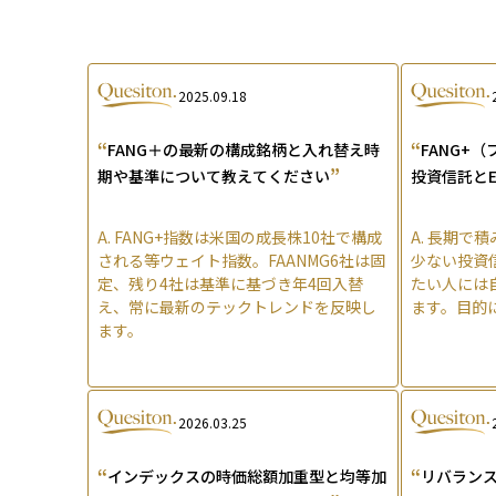
2025.09.18
“
“
FANG＋の最新の構成銘柄と入れ替え時
FANG+
”
期や基準について教えてください
投資信託と
A.
FANG+指数は米国の成長株10社で構成
A.
長期で積
される等ウェイト指数。FAANMG6社は固
少ない投資
定、残り4社は基準に基づき年4回入替
たい人には
え、常に最新のテックトレンドを反映し
ます。目的
ます。
2026.03.25
“
“
インデックスの時価総額加重型と均等加
リバラン