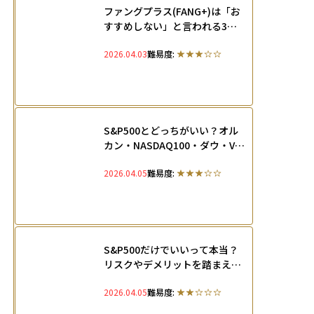
ファングプラス(FANG+)は「お
すすめしない」と言われる3つ
の理由とは？指数の特徴や構成
2026.04.03
難易度:
銘柄10社も徹底解説
S&P500とどっちがいい？オル
カン・NASDAQ100・ダウ・VTI
を徹底比較
2026.04.05
難易度:
S&P500だけでいいって本当？
リスクやデメリットを踏まえて
指数を正しく活用する方法を徹
2026.04.05
難易度:
底解説