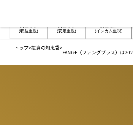
資産運用

資産運用

資産運用

(収益重視)
(安定重視)
(インカム重視)
トップ
>
投資の知恵袋
>
FANG+（ファングプラス）は2