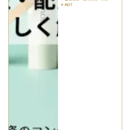
＃
REIT