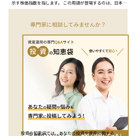
示す株価指数を指します。 この用語が登場するのは、日本株
式への投資を検討する場面や、投資信託やETFの運用指標を確
認する文脈です。とくに、個別企業ではなく、日本株式市場全
体の動向を把握したい場合に参照されます。 TOPIXについて
専門家に相談してみませんか？
誤解されやすいのは、「日本経済そのものを正確に映す指数」
「すべての上場企業の平均的な動きを示す指数」と捉えられて
しまう点です。実際には、TOPIXは時価総額加重型の指数であ
り、企業規模の大きい銘柄の影響を受けやすい構造になってい
ます。そのため、中小型株の動きや特定業種の変化が指数に十
分反映されないことがあります。 また、TOPIXは日経平均株
価と同様に日本市場を代表する指数として扱われることが多い
ものの、算出方法や構成銘柄の考え方は異なります。指数名の
知名度だけで性質を同一視すると、投資対象としての特徴を見
誤りやすくなります。 たとえば、日本の株式市場全体が活況
であっても、TOPIXの構成比が高い一部の大型株が不調な場
合、指数全体の上昇が限定的になることがあります。これは指
数設計上、時価総額の大きな企業の影響が強く反映されるため
です。 TOPIXという言葉を見たときは、その指数がどの市場
区分・算出方法を前提としているのかを確認し、日本株投資に
おけるベンチマークとして自分の目的に合っているかを整理す
ることが重要です。
投資の知恵袋では、あなたの投資や資産に関する