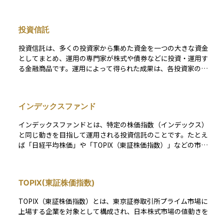
です。通常、株式や投資信託などで得られる利益には約20％
の税金がかかりますが、NISA口座を使えばその税金がかから
ず、効率的に資産形成を行うことができます。2024年からは
投資信託
新しいNISA制度が始まり、「つみたて投資枠」と「成長投資
枠」の2つを併用できる仕組みとなり、非課税期間も無期限化
投資信託は、多くの投資家から集めた資金を一つの大きな資金
されました。年間の投資枠や口座の開設先は決められており、
としてまとめ、運用の専門家が株式や債券などに投資・運用す
原則として1人1口座しか持てません。NISAは投資初心者にも
る金融商品です。運用によって得られた成果は、各投資家の投
利用しやすい制度として広く普及しており、長期的な資産形成
資額に応じて分配される仕組みとなっています。 この商品の
を支援する国の税制優遇措置のひとつです。
特徴は、少額から始められることと分散投資の効果が得やすい
点にあります。ただし、運用管理に必要な信託報酬や購入時手
インデックスファンド
数料などのコストが発生することにも注意が必要です。また、
投資信託ごとに運用方針やリスクの水準が異なり、運用の専門
インデックスファンドとは、特定の株価指数（インデックス）
家がその方針に基づいて投資先を選定し、資金を運用していき
と同じ動きを目指して運用される投資信託のことです。たとえ
ます。
ば「日経平均株価」や「TOPIX（東証株価指数）」などの市場
全体の動きを示す指数に連動するように設計されています。こ
の仕組みにより、個別の銘柄を選ぶ手間がなく、市場全体に分
散投資ができるのが特徴です。また、運用の手間が少ないた
TOPIX(東証株価指数)
め、手数料が比較的安いことも魅力の一つです。投資初心者に
とっては、安定した長期運用の第一歩として選びやすいファン
TOPIX（東証株価指数）とは、東京証券取引所プライム市場に
ドの一つです。
上場する企業を対象として構成され、日本株式市場の値動きを