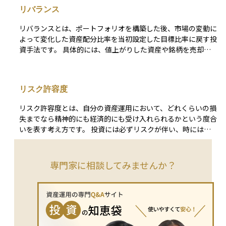
が変わらなくても、円高が進むと、日本円に換算した際の資産
リバランス
価値が目減りしてしまうことがあります。反対に、円安が進め
ば、為替差益によって収益が増える場合もあります。 為替リ
リバランスとは、ポートフォリオを構築した後、市場の変動に
スクは、外国株式、外貨建て債券、海外不動産、グローバルフ
よって変化した資産配分比率を当初設定した目標比率に戻す投
ァンドなど、外貨に関わるすべての資産に存在する基本的なリ
資手法です。 具体的には、値上がりした資産や銘柄を売却
スクです。 対策としては、為替ヘッジ付きの商品を選ぶ、複
し、値下がりした資産や銘柄を買い増すことで、ポートフォリ
数の通貨や地域に分散して投資する、長期的な視点で資産を保
オ全体の資産構成比率を維持します。これは過剰なリスクを回
有するなどの方法があります。海外資産に投資する際は、リタ
避し、ポートフォリオの安定性を保つためのリスク管理手法と
ーンだけでなく、為替リスクの存在も十分に理解しておくこと
リスク許容度
して、定期的に実施されます。 例えば、株式が上昇して目標
が大切です。
比率を超えた場合、その一部を売却して債券や現金に再配分す
リスク許容度とは、自分の資産運用において、どれくらいの損
るといった調整を行います。なお、近年では自動リバランス機
失までなら精神的にも経済的にも受け入れられるかという度合
能を提供する投資サービスも登場しています。
いを表す考え方です。 投資には必ずリスクが伴い、時には資
産が目減りすることもあります。そのときに、どのくらいの下
落まで冷静に対応できるか、また生活に支障が出ないかという
観点で、自分のリスク許容度を見極めることが大切です。 年
専門家に相談してみませんか？
齢、収入、資産の状況、投資経験、投資の目的などによって人
それぞれ異なり、リスク許容度が高い人は価格変動の大きい商
品にも挑戦できますが、低い人は安定性の高い商品を選ぶほう
が安心です。自分のリスク許容度を正しく理解することで、無
理のない投資計画を立てることができます。