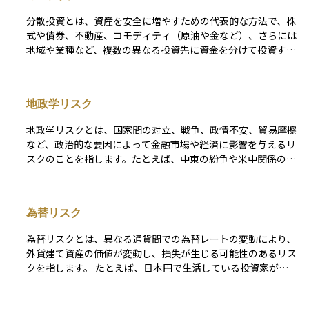
分散投資とは、資産を安全に増やすための代表的な方法で、株
式や債券、不動産、コモディティ（原油や金など）、さらには
地域や業種など、複数の異なる投資先に資金を分けて投資する
戦略です。 例えば、特定の国の株式市場が大きく下落した場
合でも、債券や他の地域の資産が値上がりする可能性があれ
ば、全体としての損失を軽減できます。このように、資金を一
地政学リスク
カ所に集中させるよりも値動きの影響が分散されるため、長期
的にはより安定したリターンが期待できます。 ただし、あら
地政学リスクとは、国家間の対立、戦争、政情不安、貿易摩擦
ゆるリスクが消えるわけではなく、世界全体の経済状況が悪化
など、政治的な要因によって金融市場や経済に影響を与えるリ
すれば同時に下落するケースもあるため、投資を行う際は目標
スクのことを指します。たとえば、中東の紛争や米中関係の悪
や投資期間、リスク許容度を考慮したうえで、計画的に実行す
化、ロシアによるウクライナ侵攻などが該当します。こうした
ることが大切です。
リスクが高まると、株式市場が不安定になり、安全資産とされ
る金（ゴールド）や国債に資金が流れる傾向があります。原油
為替リスク
価格や為替相場にも影響を及ぼすことがあり、資産運用を行う
際には、こうした地政学的な動きにも注意を払うことが重要で
為替リスクとは、異なる通貨間での為替レートの変動により、
す。
外貨建て資産の価値が変動し、損失が生じる可能性のあるリス
クを指します。 たとえば、日本円で生活している投資家が米
ドル建ての株式や債券に投資した場合、最終的なリターンは円
とドルの為替レートに大きく左右されます。仮に投資先の価格