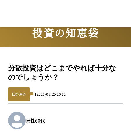
Lo
投資の知恵袋
Question
分散投資はどこまでやれば十分な
のでしょうか？
回答済み
1
2025/06/25 20:12
男性
60代