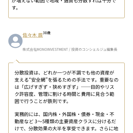
が増えない範囲で地域・通貨も分散すれば十分で
す。
38
歳
佐々木 辰
株式会社MONOINVESTMENT / 投資のコンシェルジュ編集長
分散投資は、どれか一つが不調でも他の資産が
支える“安全網”を張るための手法です。重要なの
は「広げすぎず・狭めすぎず」──目的やリス
ク許容度、管理に割ける時間と費用に見合う範
囲で行うことが鉄則です。
実務的には、国内株・外国株・債券・現金・不
動産など 3〜5種類の主要資産クラスに分けるだ
けで、分散効果の大半を享受できます。さらに地