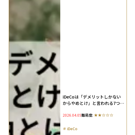
iDeCoは「デメリットしかない
からやめとけ」と言われる7つの
理由とは？対策やNISAとの使い
2026.04.05
難易度:
分け法を徹底解説
＃
iDeCo