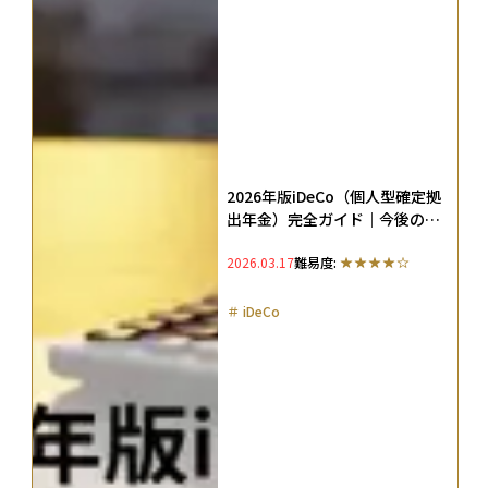
2026年版iDeCo（個人型確定拠
出年金）完全ガイド｜今後の改
正内容やメリット・デメリット
2026.03.17
難易度:
を解説
＃
iDeCo