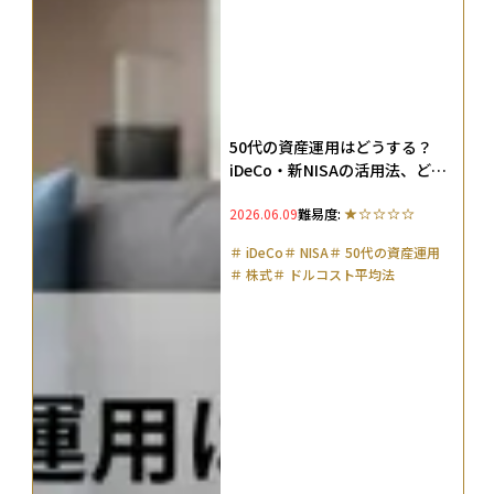
50代の資産運用はどうする？
iDeCo・新NISAの活用法、どっ
ちから始めるべきかを解説
2026.06.09
難易度:
＃
iDeCo
＃
NISA
＃
50代の資産運用
＃
株式
＃
ドルコスト平均法