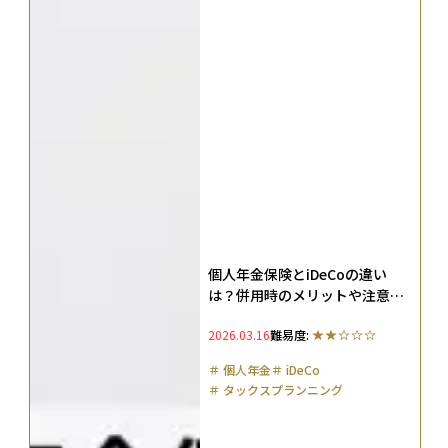
個人年金保険とiDeCoの違い
は？併用時のメリットや注意
点、どっちが得かを解説
2026.03.16
難易度:
＃
個人年金
＃
iDeCo
＃
タックスプランニング
＃
貯蓄型保険
＃
ドルコスト平均法