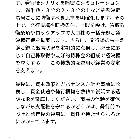
ず、発行後シナリオを綿密にシミュレーション
し、過半数・３分の２・３分の１など意思決定
階層ごとに防衛すべき比率を明確化します。その
上で、発行規模や転換条件に上限を設け、買収防
衛条項やロックアップで大口株の一括売却と議
決権行使を拘束します。さらに、発行後の株主名
簿と総会出席状況を定期的に点検し、必要に応
じて自己株取得や友好的持株会の組成で議決権
を厚くする——この機動的な運用が経営の安定
を支えます。
最後に、資本政策とガバナンス方針を事前に公
表し、資金使途や発行根拠を数値で説明する透
明なIRを徹底してください。市場の信頼を確保
しながら支配権を守れるかどうかは、発行前の
設計と発行後の運用に一貫性を持たせられるか
にかかっています。