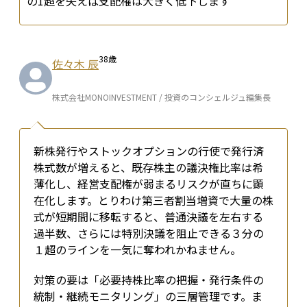
の1超を失えば支配権は大きく低下します
38
歳
佐々木 辰
株式会社MONOINVESTMENT / 投資のコンシェルジュ編集長
新株発行やストックオプションの行使で発行済
株式数が増えると、既存株主の議決権比率は希
薄化し、経営支配権が弱まるリスクが直ちに顕
在化します。とりわけ第三者割当増資で大量の株
式が短期間に移転すると、普通決議を左右する
過半数、さらには特別決議を阻止できる３分の
１超のラインを一気に奪われかねません。
対策の要は「必要持株比率の把握・発行条件の
統制・継続モニタリング」の三層管理です。ま