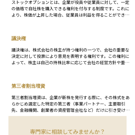
ストックオプションとは、企業が役員や従業員に対して、一定
の価格で自社株を購入できる権利を付与する制度です。これに
より、株価が上昇した場合、従業員は利益を得ることができま
す。インセンティブとしての効果が高く、従業員のモチベーシ
ョン向上や企業価値の向上につながります。
議決権
議決権は、株式会社の株主が持つ権利の一つで、会社の重要な
決定に対して投票により意見を表明する権利です。この権利に
よって、株主は自己の持株比率に応じて会社の経営方針や重要
な事業計画、役員の選任および解任などに関する決定に参加で
きます。議決権は株主総会で行使されることが一般的で、株主
総会は会社の最も重要な意思決定の場とされています。 議決
第三者割当増資
権の行使は、株式の種類によって異なることがあります。一般
的には、普通株には議決権が付与され、優先株には議決権が付
第三者割当増資は、企業が新株を発行する際に、その株式をあ
与されないことが多いですが、優先株の中には限定的な議決権
らかじめ選定した特定の第三者（事業パートナー、主要取引
が付与される場合もあります。また、議決権の行使には様々な
先、金融機関、創業者の資産管理会社など）だけに引き受けて
形式があり、直接投票、委任状を用いた間接投票、オンライン
もらう資金調達手法です。公募増資のように不特定多数の投資
での電子投票などが利用されることもあります。 議決権の存
家を対象とするのではなく、発行会社と第三者が事前に条件を
在は、株主が会社経営に影響を与え、その監督を行うための基
合意し、取締役会決議（上場企業の場合は株主総会決議を追加
専門家に相談してみませんか？
本的な手段となっています。株主にとっては、投資した企業に