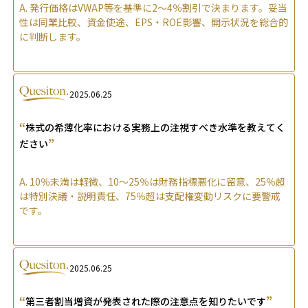
A.
発行価格はVWAP等を基準に2〜4％割引で決まります。妥当
性は同業比較、資金使途、EPS・ROE影響、開示状況を総合的
に判断します。
2025.06.25
“
株式の希薄化率における実務上の注視すべき水準を教えてく
”
ださい
A.
10％未満は軽微、10〜25％は財務指標悪化に留意、25％超
は特別決議・説明責任、75％超は支配権変動リスクに要警戒
です。
2025.06.25
“
”
第三者割当増資が発表された際の注意点を知りたいです