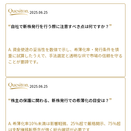
2025.06.25
“
”
自社で新株発行を行う際に注意すべき点は何ですか？
A.
資金使途の妥当性を数値で示し、希薄化率・発行条件を慎
重に試算したうえで、手法選定と透明なIRで市場の信頼を守る
ことが要諦です。
2025.06.25
“
”
株主の保護に関わる、新株発行での希薄化の目安は？
A.
希薄化率10％未満は影響軽微、25％超で厳格開示、75％超
は支配権移転懸念が強く総合確認が必要です