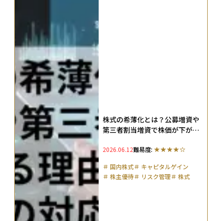
株式の希薄化とは？公募増資や
第三者割当増資で株価が下がる
理由や希薄化率、投資家の対応
2026.06.12
難易度:
策を解説
＃
国内株式
＃
キャピタルゲイン
＃
株主優待
＃
リスク管理
＃
株式