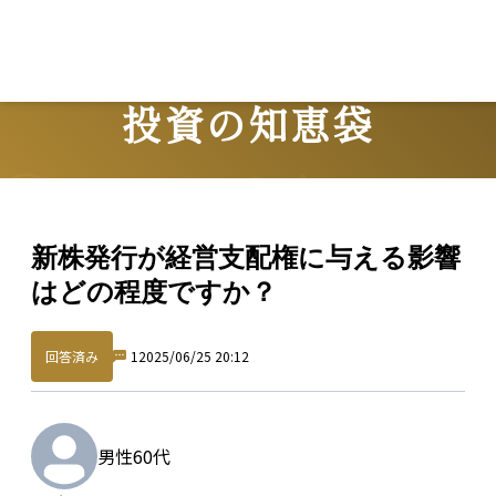
投資の知恵袋
Question
新株発行が経営支配権に与える影響
はどの程度ですか？
回答済み
1
2025/06/25 20:12
男性
60代