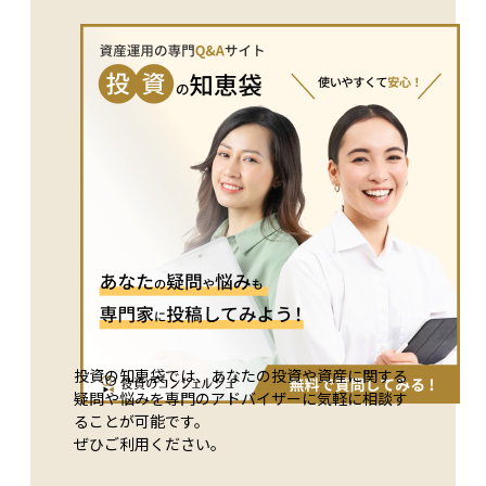
で要するケースもある）を経て実行されます。発行価格は直近
対する意見を表明し、企業価値の向上に寄与するための重要な
株価よりディスカウントされることが多く、発行側はディスカ
権利です。
ウント幅を抑える代わりにロックアップ（一定期間の売却制
限）や業務提携契約を組み合わせるのが一般的です。 既存株
主にとっては、新株が特定の第三者にのみ割り当てられるため
持ち株比率が希薄化します。とくに発行株数が大きい場合や発
行価格が割安な場合は、一株当たり利益（EPS）の低下や議決
権構成の変化が発生し、株価が短期的に調整することがありま
す。希薄化割合が25％を超える案件では東証が「第三者割当
による募集等に関する有価証券上の取扱い」の適用を求めるな
ど、投資家保護の観点から追加開示や第三者評価機関の意見取
得が必要になる点にも注意が必要です。 一方、第三者割当の
対象となる投資家側には、（1）市場価格より安い価格でまと
まった株式を取得できる、（2）資本参加と同時に業務提携や
供給契約を結びやすい、といったメリットがあります。個人投
資家が市場で株式を保有する立場から見ると、割当先のバック
グラウンドやロックアップ期間、資本提携の内容を確認するこ
投資の知恵袋では、あなたの投資や資産に関する
とで、資金調達後のシナジー効果や株価の下落リスクをより正
疑問や悩みを専門のアドバイザーに気軽に相談す
確に見積もることができます。 要するに、第三者割当増資は
ることが可能です。
「スピード重視」「関係強化重視」の場面で機動的に使える半
ぜひご利用ください。
面、既存株主には希薄化リスクが避けられません。第三者との
資本提携が企業価値向上につながるか、発行条件が適切かを見