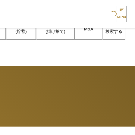
Loading...
MENU
保険

保険

M&A
検索する
(貯蓄)
(掛け捨て)