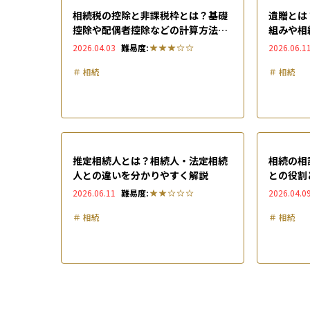
相続税の控除と非課税枠とは？基礎
遺贈とは
控除や配偶者控除などの計算方法も
組みや相
徹底解説
2026.04.03
難易度:
2026.06.1
＃
相続
＃
相続
推定相続人とは？相続人・法定相続
相続の相
人との違いを分かりやすく解説
との役割
2026.06.11
難易度:
2026.04.0
＃
相続
＃
相続