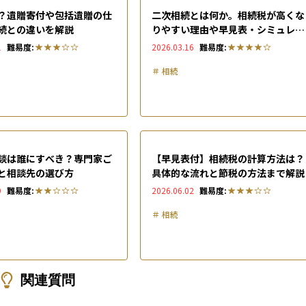
？遺贈寄付や包括遺贈の仕
二次相続とは何か。相続税が高くな
続との違いを解説
りやすい理由や早見表・シミュレー
ションなどを解説
1
難易度:
2026.03.16
難易度:
＃
相続
談は誰にすべき？専門家ご
【早見表付】相続税の計算方法は？
と相談先の選び方
具体的な流れと節税の方法まで解説
9
難易度:
2026.06.02
難易度:
＃
相続
関連質問