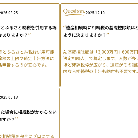
2026.03.25
2025.12.10
“
除とふるさと納税を併用する場
遺産相続時に相続税の基礎控除額は
”
”
はありますか？
ように決まりますか？
除とふるさと納税は併用可能
A.
基礎控除額は「3,000万円＋600万
除額の上限や確定申告方法に
法定相続人」で算定します。人数が多
括申告するのが安心です。
ほど非課税枠が広がり、遺産がその範
内なら相続税の申告も納付も不要です
2025.08.18
した場合に相続税がかからない
”
ますか？
で相続税を完全にゼロにする