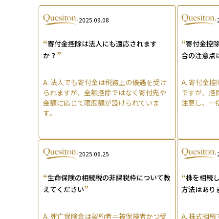
2025.09.08
“
“
寄付金控除は法人にも適応されます
寄付金控
”
か？
合の注意点
A.
法人でも寄付金は税務上の優遇を受け
A.
寄付金控
られますが、全額控除ではなく寄付先や
ですが、控
金額に応じて限度額が設けられていま
注意し、一
す。
2025.06.25
“
“
生命保険の相続税の非課税枠について教
株を相続
”
えてください
方法はあり
A.
死亡保険金は契約者＝被保険者かつ受
A.
株式相続