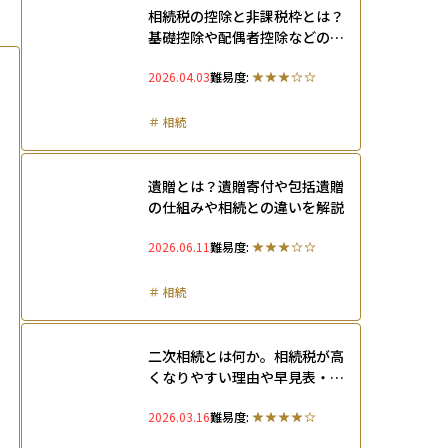
相続税の控除と非課税枠とは？
基礎控除や配偶者控除などの計
算方法も徹底解説
2026.04.03
難易度:
＃
相続
遺贈とは？遺贈寄付や包括遺贈
の仕組みや相続との違いを解説
2026.06.11
難易度:
＃
相続
二次相続とは何か。相続税が高
くなりやすい理由や早見表・シ
ミュレーションなどを解説
2026.03.16
難易度: