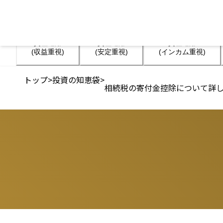
資産運用

資産運用

資産運用

(収益重視)
(安定重視)
(インカム重視)
トップ
>
投資の知恵袋
>
相続税の寄付金控除について詳