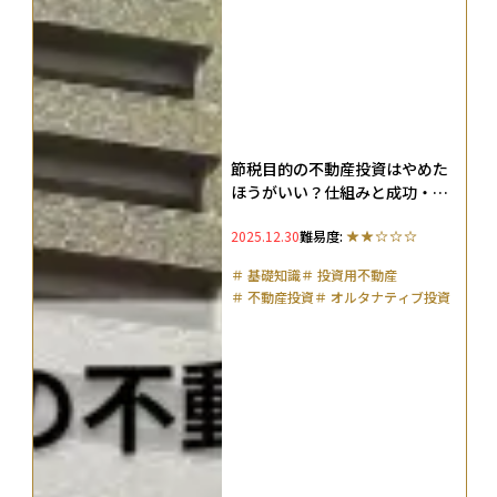
節税目的の不動産投資はやめた
ほうがいい？仕組みと成功・失
敗例を徹底解説
2025.12.30
難易度:
＃
基礎知識
＃
投資用不動産
＃
不動産投資
＃
オルタナティブ投資
＃
リスク管理