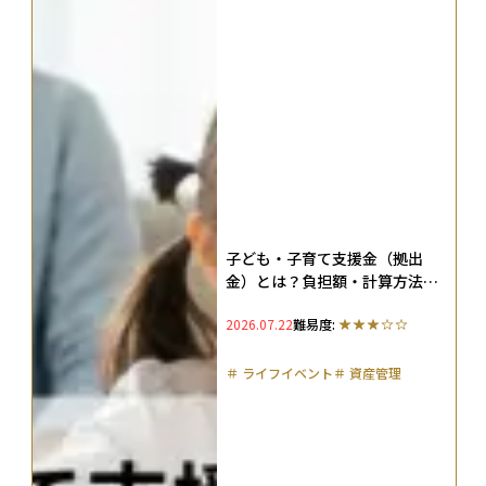
子ども・子育て支援金（拠出
金）とは？負担額・計算方法・
対象者を徹底解説【2026年最
2026.07.22
難易度:
新】
＃
ライフイベント
＃
資産管理