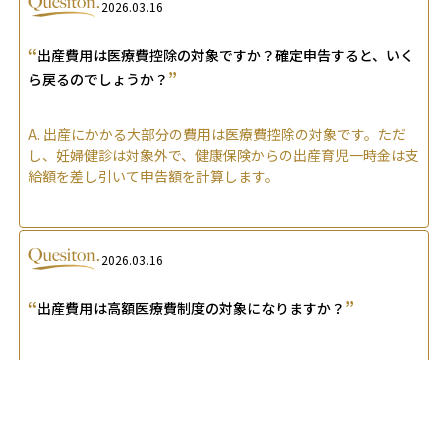
2026.03.16
“
出産費用は医療費控除の対象ですか？確定申告すると、いく
”
ら戻るのでしょうか？
A.
出産にかかる大部分の費用は医療費控除の対象です。ただ
し、妊婦健診は対象外で、健康保険からの出産育児一時金は支
給額を差し引いて申告額を計算します。
2026.03.16
“
”
出産費用は高額医療費制度の対象になりますか？
A.
通常の正常分娩は保険適用外で高額療養費制度の対象外で
すが、帝王切開や吸引分娩、異常分娩など健康保険が適用され
る医療的処置分は対象となり、自己負担額が上限を超えた分が