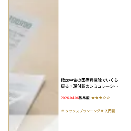
確定申告の医療費控除でいくら
戻る？還付額のシミュレーショ
ンやスマホでのe-Tax申告方法
2026.04.06
難易度:
まで解説
＃
タックスプランニング
＃
入門編