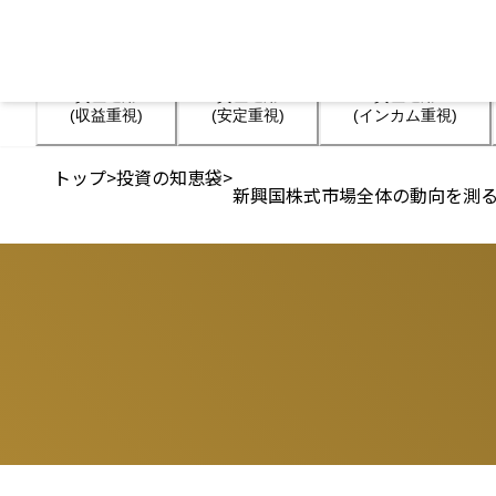
資産運用

資産運用

資産運用

(収益重視)
(安定重視)
(インカム重視)
トップ
>
投資の知恵袋
>
新興国株式市場全体の動向を測