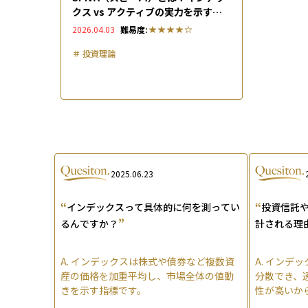
クス vs アクティブの実力を示すベ
ンチマーク比較レポート
2026.04.03
難易度:
＃
投資理論
2025.06.23
“
“
インデックスって具体的に何を測ってい
投資信託や
”
るんですか？
計される理
A.
インデックスは株式や債券など複数資
A.
インデッ
産の価格を加重平均し、市場全体の値動
分散でき、
きを示す指標です。
性が高いか