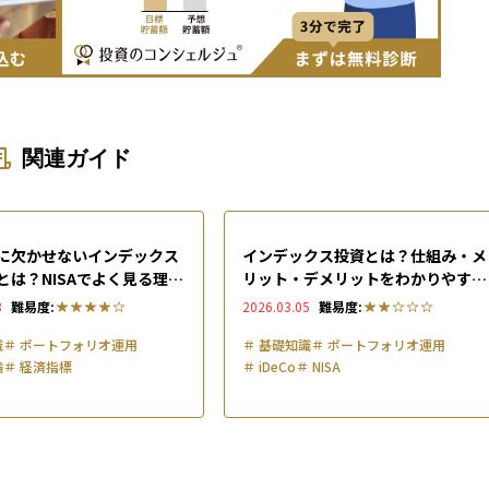
関連ガイド
に欠かせないインデックス
インデックス投資とは？仕組み・メ
とは？NISAでよく見る理由
リット・デメリットをわかりやすく
の使われ方を解説
解説
3
難易度:
2026.03.05
難易度:
識
＃
ポートフォリオ運用
＃
基礎知識
＃
ポートフォリオ運用
論
＃
経済指標
＃
iDeCo
＃
NISA