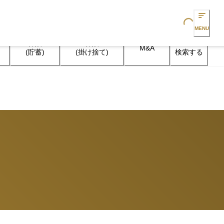
Loading...
MENU
保険

保険

M&A
検索する
(貯蓄)
(掛け捨て)