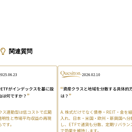
関連質問
2025.06.23
2026.02.10
“
ETFがインデックスを基に設
資産クラスと地域を分散する具体的
”
”
由は何ですか？
は？
クス連動型は低コストで広範
A.
株式だけでなく債券・REIT・金を
透明性と市場平均収益の再現
入れ、日本・米国・欧州・新興国へ分
らです。
し、ETFで通貨も分散、定期リバラン
で効果を維持します。