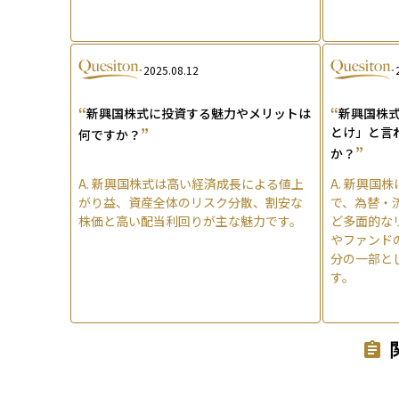
2025.08.12
“
“
新興国株式に投資する魅力やメリットは
新興国株
”
とけ」と言
何ですか？
”
か？
A.
新興国株式は高い経済成長による値上
A.
新興国株
がり益、資産全体のリスク分散、割安な
で、為替・
株価と高い配当利回りが主な魅力です。
ど多面的な
やファンド
分の一部と
す。