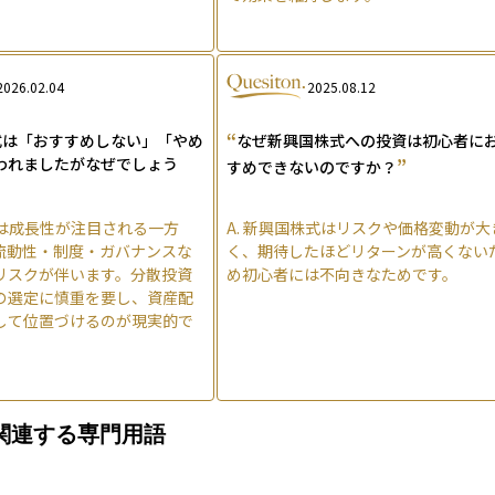
2026.02.04
2025.08.12
“
式は「おすすめしない」「やめ
なぜ新興国株式への投資は初心者に
われましたがなぜでしょう
”
すめできないのですか？
は成長性が注目される一方
A.
新興国株式はリスクや価格変動が大
流動性・制度・ガバナンスな
く、期待したほどリターンが高くない
リスクが伴います。分散投資
め初心者には不向きなためです。
の選定に慎重を要し、資産配
して位置づけるのが現実的で
関連する専門用語