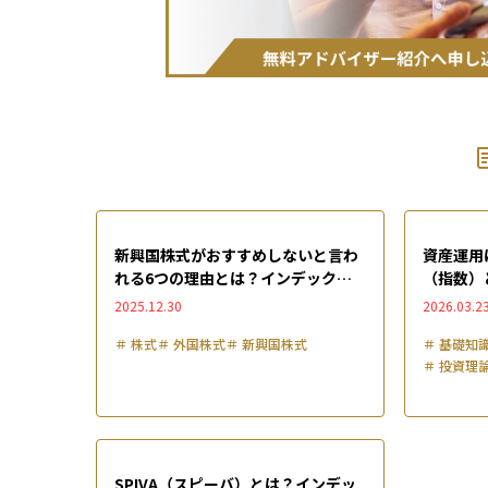
新興国株式がおすすめしないと言わ
資産運用
れる6つの理由とは？インデックス
（指数）
や投資信託でリスクを抑える方法と
と投資で
2025.12.30
2026.03.2
共に徹底解説
＃
株式
＃
外国株式
＃
新興国株式
＃
基礎知
＃
投資理
SPIVA（スピーバ）とは？インデッ