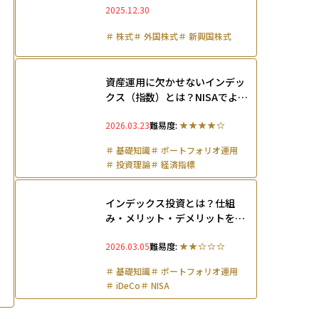
2025.12.30
抑える方法と共に徹底解説
＃
株式
＃
外国株式
＃
新興国株式
資産運用に欠かせないインデッ
クス（指数）とは？NISAでよく
見る理由と投資での使われ方を
2026.03.23
難易度:
解説
＃
基礎知識
＃
ポートフォリオ運用
＃
投資理論
＃
経済指標
インデックス投資とは？仕組
み・メリット・デメリットをわ
かりやすく解説
2026.03.05
難易度:
＃
基礎知識
＃
ポートフォリオ運用
＃
iDeCo
＃
NISA