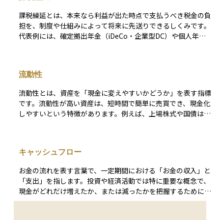
課税繰延とは、本来なら利益が出た時点で支払うべき税金の負
担を、制度や仕組みによって将来に先送りできるしくみです。
代表例には、確定拠出年金（iDeCo・企業型DC）や個人年金
保険、不動産の減価償却、事業用資産の買換え特例などがあ
り、運用中の利益に税金がかからないことで、資産を効率よく
成長させることができます。 また、株式や投資信託の含み益
流動性
についても、売却するまでは課税されないため、制度によらず
**結果的に繰延効果が生じるケース**もあります。ただしこれ
流動性とは、資産を「現金に変えやすいかどうか」を表す指標
らは税制上の特例ではなく、一般的な課税のタイミングに基づ
です。流動性が高い資産は、短時間で簡単に売買でき、現金化
くものです。 課税繰延を活用することで、複利効果を最大限
しやすいという特徴があります。例えば、上場株式や国債は市
に引き出しつつ、将来の税負担をコントロールすることが可能
場で取引量が多く、いつでも売買できるため、流動性が高い資
になります。ただし、いずれ課税される前提で、出口戦略を意
産とされています。 一方、不動産や未上場株式のように、売
識した計画的な運用が求められます。
買相手を見つけるのが難しかったり、取引に時間がかかったり
キャッシュフロー
する資産は、流動性が低いといえます。 投資をする際には、
自分が必要なときに資金を取り出せるかを考えることが重要で
お金の流れを表す言葉で、一定期間における「お金の収入」と
す。特に初心者は、流動性が高い資産を選ぶことで、急な資金
「支出」を指します。投資や経済活動では特に重要な概念で、
需要にも対応しやすく、リスクを抑えることができます。
現金がどれだけ増えたか、または減ったかを把握するために使
われます。キャッシュフローは大きく3つに分かれます。 1つ
目は本業による収益や費用を示す「営業キャッシュフロー」、