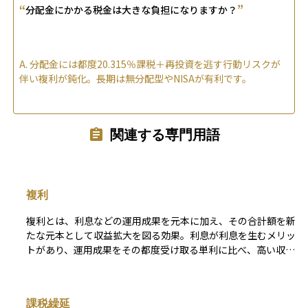
“
”
分配金にかかる税金は大きな負担になりますか？
A.
分配金には都度20.315％課税＋再投資を逃す行動リスクが
伴い複利が鈍化。長期は無分配型やNISAが有利です。
関連する専門用語
複利
複利とは、利息などの運用成果を元本に加え、その合計額を新
たな元本として収益拡大を図る効果。利息が利息を生むメリッ
トがあり、運用成果をその都度受け取る単利に比べ、高い収益
を期待できるのが特徴。短期間では両者の差は小さいものの、
期間が長くなるほどその差は大きくなる。
課税繰延