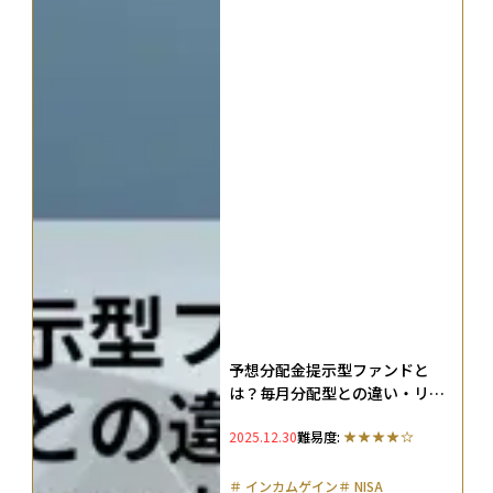
予想分配金提示型ファンドと
は？毎月分配型との違い・リス
ク・プラチナNISA対応を解説
2025.12.30
難易度:
＃
インカムゲイン
＃
NISA