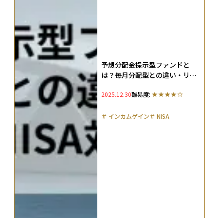
予想分配金提示型ファンドと
は？毎月分配型との違い・リス
ク・プラチナNISA対応を解説
2025.12.30
難易度:
＃
インカムゲイン
＃
NISA