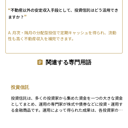
“
不動産以外の安定収入手段として、投資信託はどう活用でき
”
ますか？
A.
月次・隔月の分配型投信で定期キャッシュを得られ、流動
性も高く不動産収入を補完できます。
関連する専門用語
投資信託
投資信託は、多くの投資家から集めた資金を一つの大きな資金
としてまとめ、運用の専門家が株式や債券などに投資・運用す
る金融商品です。運用によって得られた成果は、各投資家の投
資額に応じて分配される仕組みとなっています。 この商品の
特徴は、少額から始められることと分散投資の効果が得やすい
点にあります。ただし、運用管理に必要な信託報酬や購入時手