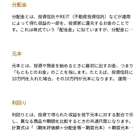
分配金
数料などのコストが発生することにも注意が必要です。また、
投資信託ごとに運用方針やリスクの水準が異なり、運用の専門
分配金とは、投資信託やREIT（不動産投資信託）などが運用
家がその方針に基づいて投資先を選定し、資金を運用していき
によって得た収益の一部を、投資家に還元するお金のことで
ます。
す。これは株式でいう「配当金」に似ていますが、分配金には
運用益だけでなく、元本の一部が含まれることもあります。そ
のため、分配金を受け取るたびに自分の投資元本が少しずつ減
っている可能性もあるという点に注意が必要です。分配金の有
元本
無や頻度は投資信託の商品ごとに異なり、毎月、半年ごと、年
に一度などさまざまです。投資初心者にとっては、「お金が戻
元本とは、投資や預金を始めるときに最初に出すお金、つまり
ってくる」という安心感がありますが、長期的な資産形成を考
「もともとのお金」のことを指します。たとえば、投資信託に
えるうえでは、分配金の出し方やその内容をしっかり理解する
10万円を入れた場合、その10万円が元本になります。 運用に
ことが大切です。
よって利益が出れば、元本に運用益が加わって資産は増えます
が、損失が出れば元本を下回る「元本割れ」の状態になること
もあります。 元本が保証されている商品（例：定期預金、個
利回り
人向け国債など）もありますが、多くの投資商品では元本保証
がないため、どれくらいのリスクを取るかを理解しておくこと
利回りとは、投資で得られた収益を投下元本に対する割合で示
が大切です。
し、異なる商品や期間を比較するときの共通尺度になります。
計算式は「（期末評価額＋分配金等－期首元本）÷期首元本」
で、原則として年率に換算して示します。この“年率”をどの期