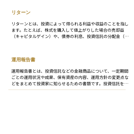
間で切り取るかによって、利回りは年間リターンとトータルリ
ターンの二つに大別されます。 年間リターンは「ある１年間
リターン
だけの利回り」を示す瞬間値で、直近の運用成績や市場の勢い
を把握するのに適しています。トータルリターンは「保有開始
リターンとは、投資によって得られる利益や収益のことを指し
から売却・償還までの累積リターン」を示し、長期投資の成果
ます。たとえば、株式を購入して値上がりした場合の売却益
を測る指標です。保有期間が異なる商品どうしを比べるとき
（キャピタルゲイン）や、債券の利息、投資信託の分配金（イ
は、トータルリターンを年平均成長率（CAGR）に換算して年
ンカムゲイン）などがリターンにあたります。 これらを合計
率をそろすことで、複利効果を含めた公平な比較ができます。
したものは「トータルリターン」と呼ばれ、投資の成果を総合
債券なら市場価格を反映した現在利回りや償還までの総収益を
的に示す指標です。リターンは、元本に対してどれだけ増えた
年率化した最終利回り（YTM）、株式なら株価に対する年間配
運用報告書
かを「％（パーセント）」で表し、特に長期投資では「年率リ
当の割合である配当利回り、不動産投資なら純賃料収入を物件
ターン」で比較されることが一般的です。 リターンが高いほ
価格で割ったネット利回りと、対象資産ごとに計算対象は変わ
運用報告書とは、投資信託などの金融商品について、一定期間
ど投資先として魅力的に感じられますが、そのぶんリスク（価
ります。 また、名目利回りだけでは購買力の変化や税・手数
ごとの運用状況や成果、保有資産の内容、運用方針の変更点な
格変動の可能性）も高くなる傾向があるため、自分の目的やリ
料の影響を見落としやすいため、インフレ調整後や税控除後の
どをまとめて投資家に知らせるための書類です。投資信託を管
スク許容度に応じて、適切なリターンを見込むことが大切で
ネット利回りも確認することが重要です。複利運用では得た収
理・運用している運用会社が作成し、通常は半年または1年ご
す。
益を再投資することでリターンが雪だるま式に増えますから、
とに発行されます。報告書には、基準価額の推移や分配金の実
年間リターンとトータルリターンを意識しながら、複利効果・
績、市場環境の変化なども記載されており、投資家が自分の資
専門家に相談してみませんか？
インフレ・コストを総合的に考慮すると、より適切なリスクと
産がどのように運用され、どのような成果が出ているのかを確
リターンのバランスを見極められます。
認する手助けになります。初心者にとっても、自分の資産がど
こに投資され、どのような結果を生んでいるのかを理解するう
えで、非常に役立つ資料です。