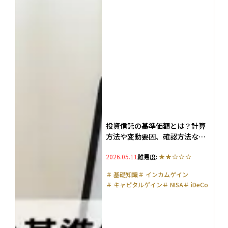
投資信託の基準価額とは？計算
方法や変動要因、確認方法など
をわかりやすく解説！
2026.05.11
難易度:
＃
基礎知識
＃
インカムゲイン
＃
キャピタルゲイン
＃
NISA
＃
iDeCo
＃
確定拠出年金