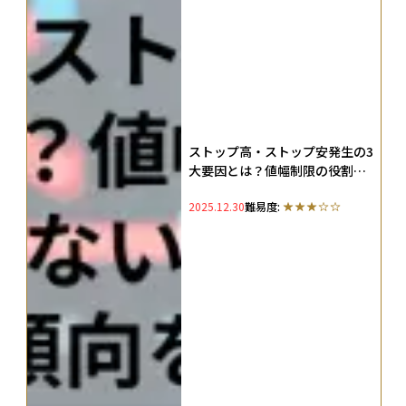
ストップ高・ストップ安発生の3
大要因とは？値幅制限の役割・
売買できない場合の対応・翌日
2025.12.30
難易度:
の傾向を徹底解説