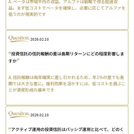
A.
ベータは市場平均の収益、アルファは戦略で得る超過収
益。まず低コストでベータを確保し、必要に応じてアルファを
狙うのが現実的です
2026.02.10
“
投資信託の信託報酬の差は長期リターンにどの程度影響しま
”
すか
A.
信託報酬は毎年確実に差し引かれるため、年1％の差でも長
期では大きな差に。複利効果を活かすには、低コストを選ぶこ
とが資産形成の基本です
2026.02.10
“
アクティブ運用の投資信託はパッシブ運用と比べて、どのく