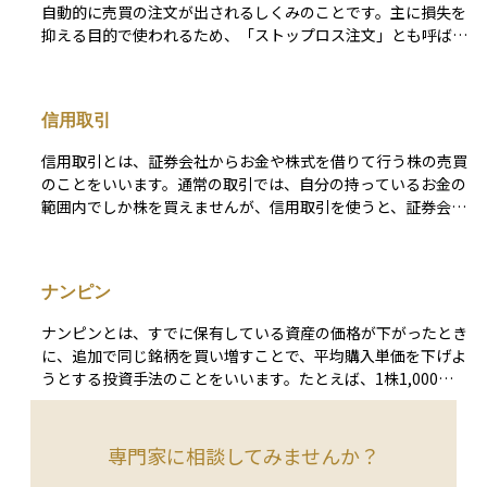
自動的に売買の注文が出されるしくみのことです。主に損失を
抑える目的で使われるため、「ストップロス注文」とも呼ばれ
ます。 たとえば、ある株を1000円で持っていて、900円まで
下がったら自動的に売るよう設定しておけば、予想以上に価格
が下がってしまったときの損失を最小限に抑えることができま
信用取引
す。自分でずっと価格をチェックしなくても、自動的にリスク
管理ができる便利な方法です。
信用取引とは、証券会社からお金や株式を借りて行う株の売買
のことをいいます。通常の取引では、自分の持っているお金の
範囲内でしか株を買えませんが、信用取引を使うと、証券会社
に一定の担保（保証金）を差し入れることで、元手の数倍まで
の取引が可能になります。 これにより、うまくいけば短期間
で大きな利益を得ることができますが、その反面、損失も同じ
ナンピン
ように拡大する可能性があるため、リスクも高くなります。信
用取引では、株を「買う」だけでなく、持っていない株を「売
ナンピンとは、すでに保有している資産の価格が下がったとき
る（空売り）」こともできるため、相場が下がる局面でも利益
に、追加で同じ銘柄を買い増すことで、平均購入単価を下げよ
を狙うことが可能です。初心者にとっては魅力的に映るかもし
うとする投資手法のことをいいます。たとえば、1株1,000円
れませんが、資金管理や相場の見通しに自信がない段階では慎
で買った株が800円に下がったときにもう1株買うと、平均購
重に扱うべき上級者向けの取引手法です。
入価格は900円になります。 これにより、価格が少し戻るだけ
でも損失を回収しやすくなるメリットがありますが、一方で下
専門家に相談してみませんか？
落が続くと損失がさらに膨らむリスクもあるため注意が必要で