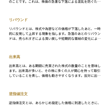
のことです。これは、株価の急激な下落による混乱を防ぐため
に、取引所があらかじめ決めている制度です。株価が大きく下
がり続けると投資家の不安が広がり、市場がパニックに陥る可
能性があります。そのような極端な変動を一時的に食い止める
リバウンド
ことで、冷静な判断ができるように時間を確保する役割を果た
しています。ストップ安になると、その銘柄の売買は可能です
リバウンドとは、株式や為替などの価格が下落したあと、一時
が、価格はそれ以上下がらず、買い注文が非常に少ない場合は
的に反発して上昇する現象を指します。急落のあとのリバウン
売りたい人がいても売れないことがあります。特に企業の業績
ドは、売られすぎによる買い戻しや短期的な需給の変化によっ
悪化や不祥事、経済の悪材料などが原因で発生することが多い
て起こることが多く、必ずしも長期的な上昇トレンドに転じる
です。
わけではありません。 投資家の中には、下落局面でリバウン
ドを狙う短期売買戦略を取る人もいますが、勢いが弱ければ再
出来高
び下落に転じる「戻り売り」の局面となる可能性もあります。
資産運用においては、リバウンドは相場の一時的な変動と位置
出来高とは、ある期間に売買された株式の数量のことを意味し
づけ、長期的な基調やファンダメンタルズと併せて判断するこ
ます。出来高が多いと、その株に多くの人が関心を持って取引
とが重要です。
していることを表し、価格も動きやすくなります。反対に出来
高が少ないと、取引が活発でないため、売りたいときに売れな
かったり、価格が思ったように動かなかったりすることもあり
ます。
逆指値注文
逆指値注文とは、あらかじめ設定した価格に到達したときに、