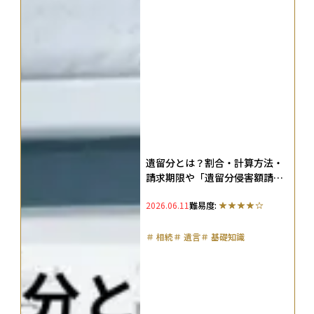
遺留分とは？割合・計算方法・
請求期限や「遺留分侵害額請
求」をわかりやすく解説続
2026.06.11
難易度:
＃
相続
＃
遺言
＃
基礎知識